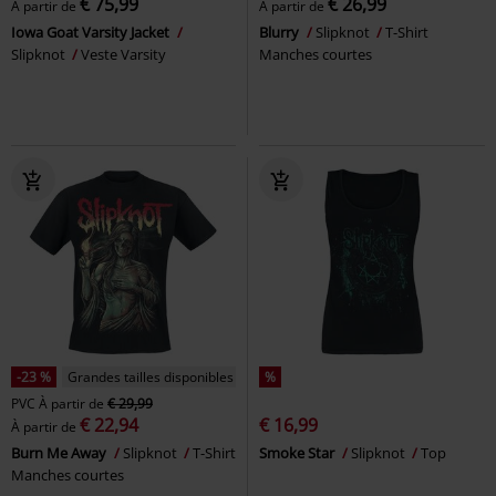
€ 75,99
€ 26,99
À partir de
À partir de
Iowa Goat Varsity Jacket
Blurry
Slipknot
T-Shirt
Slipknot
Veste Varsity
Manches courtes
-23 %
Grandes tailles disponibles
%
PVC
À partir de
€ 29,99
€ 22,94
€ 16,99
À partir de
Burn Me Away
Slipknot
T-Shirt
Smoke Star
Slipknot
Top
Manches courtes