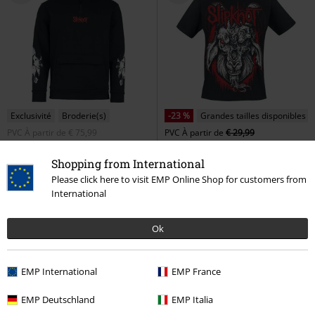
Exclusivité
Broderie(s)
-23 %
Grandes tailles disponibles
PVC
À partir de
€ 75,99
PVC
À partir de
€ 29,99
€ 64,99
€ 22,94
À partir de
À partir de
Shopping from International
EMP Signature Collection
Rotting Goat
Slipknot
T-Shirt
Slipknot
Sweat-shirt à capuche
Manches courtes
Please click here to visit EMP Online Shop for customers from
International
Ok
EMP International
EMP France
EMP Deutschland
EMP Italia