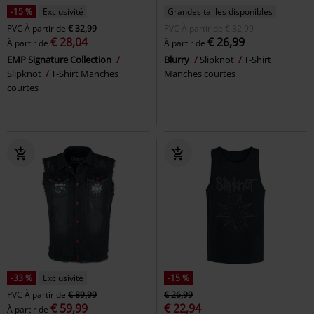
-15 %
Exclusivité
Grandes tailles disponibles
PVC
À partir de
€ 32,99
PVC
À partir de
€ 32,99
€ 28,04
€ 26,99
À partir de
À partir de
EMP Signature Collection
Blurry
Slipknot
T-Shirt
Slipknot
T-Shirt Manches
Manches courtes
courtes
-33 %
Exclusivité
-15 %
PVC
À partir de
€ 89,99
€ 26,99
€ 59,99
€ 22,94
À partir de