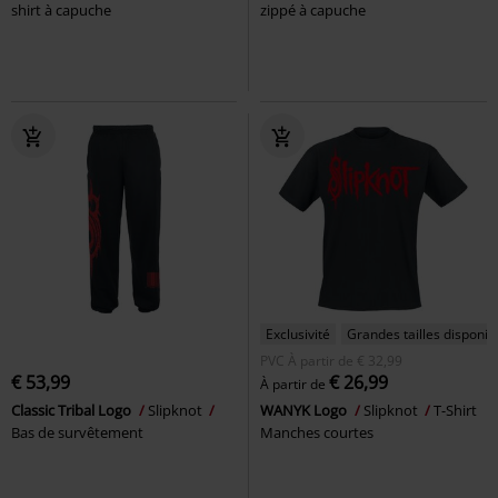
shirt à capuche
zippé à capuche
Exclusivité
Grandes tailles disponib
PVC
À partir de
€ 32,99
€ 53,99
€ 26,99
À partir de
Classic Tribal Logo
Slipknot
WANYK Logo
Slipknot
T-Shirt
Bas de survêtement
Manches courtes