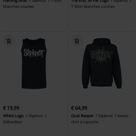
Flaming Goat
Slipknot
T-Shirt
The End, So Far Logo
Slipknot
Manches courtes
T-Shirt Manches courtes
€ 19,99
€ 64,99
White Logo
Slipknot
Goat Reaper
Slipknot
Sweat-
Débardeur
shirt à capuche