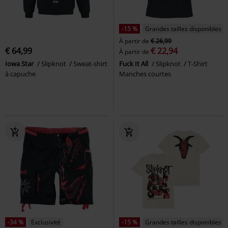
-15 %
Grandes tailles disponibles
À partir de
€ 26,99
€ 64,99
€ 22,94
À partir de
Iowa Star
Slipknot
Sweat-shirt
Fuck It All
Slipknot
T-Shirt
à capuche
Manches courtes
-34 %
Exclusivité
-15 %
Grandes tailles disponibles