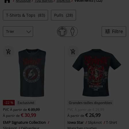
Musique
Top Bands
Slipknot
Vêtements (122)
T-Shirts & Tops
(83)
Pulls
(28)
Filtre
-22 %
Exclusivité
Grandes tailles disponibles
PVC
À partir de
€ 39,99
PVC
À partir de
€ 29,99
€ 30,99
€ 26,99
À partir de
À partir de
EMP Signature Collection
Iowa Star
Slipknot
T-Shirt
Slipknot
Débardeur
Manches courtes