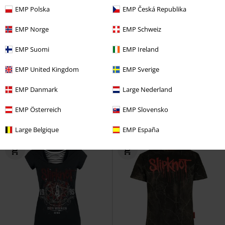
EMP Polska
EMP Česká Republika
EMP Norge
EMP Schweiz
-48 %
Exclusivité
-21 %
Grandes tailles disponibles
EMP Suomi
EMP Ireland
PVC
€ 64,99
PVC
À partir de
€ 69,99
€ 33,59
€ 55,24
EMP United Kingdom
EMP Sverige
À partir de
EMP Signature Collection
Flaming Goat
Slipknot
Sweat-
EMP Danmark
Large Nederland
Slipknot
Sweat-shirt
shirt zippé à capuche
EMP Österreich
EMP Slovensko
Large Belgique
EMP España