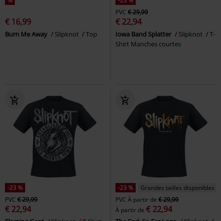
%
-23 %
PVC
€ 29,99
€ 16,99
€ 22,94
Burn Me Away
Slipknot
Top
Iowa Band Splatter
Slipknot
T-
Shirt Manches courtes
-23 %
-23 %
Grandes tailles disponibles
PVC
€ 29,99
PVC
À partir de
€ 29,99
€ 22,94
€ 22,94
À partir de