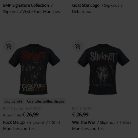
EMP Signature Collection
Goat Star Logo
Slipknot
Slipknot
Veste Sans Manches
Débardeur
Exclusivité
Grandes tailles disponibles
PVC
À partir de
€ 29,99
PVC
€ 32,99
€ 26,99
€ 26,99
À partir de
Fuck Me Up
Slipknot
T-Shirt
Win The War
Slipknot
T-Shirt
Manches courtes
Manches courtes