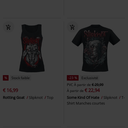
%
Stock faible
-23 %
Exclusivité
PVC
À partir de
€ 29,99
€ 16,99
€ 22,94
À partir de
Rotting Goat
Slipknot
Top
Some Kind Of Hate
Slipknot
T-
Shirt Manches courtes