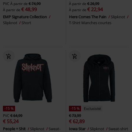
PVC
À partir de
€ 74,99
À partir de
€ 26,99
€ 48,99
€ 22,94
À partir de
À partir de
EMP Signature Collection
Here Comes The Pain
Slipknot
Slipknot
Short
T-Shirt Manches courtes
-15 %
-15 %
Exclusivité
PVC
€ 64,99
€ 73,99
€ 55,24
€ 62,89
People = Shit
Slipknot
Sweat-
Iowa Star
Slipknot
Sweat-shirt