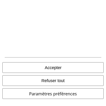
Politique de Retour
Retourner un produit
Informations sur la taille
Annuler mon Abonnement BSC
Méthodes de paiement
Offre pour toi
Accepter
Concours
Bons d'achat Large
Refuser tout
EMP Backstage Club
Paramètres préférences