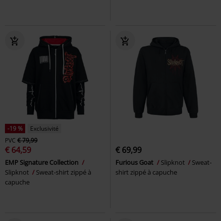
-19 %
Exclusivité
PVC
€ 79,99
€ 64,59
€ 69,99
EMP Signature Collection
Furious Goat
Slipknot
Sweat-
Slipknot
Sweat-shirt zippé à
shirt zippé à capuche
capuche