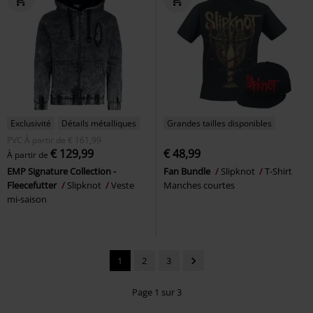
Exclusivité
Détails métalliques
Grandes tailles disponibles
PVC
À partir de
€ 161,99
€ 129,99
€ 48,99
À partir de
EMP Signature Collection -
Fan Bundle
Slipknot
T-Shirt
Fleecefutter
Slipknot
Veste
Manches courtes
mi-saison
1
2
3
Page 1 sur 3