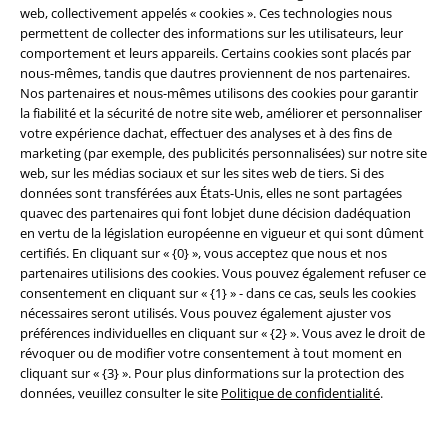
web, collectivement appelés « cookies ». Ces technologies nous
produits Rammstein, (Till) Lindemann, Die Ärzte, Die Toten Hosen, Feine
Sahne Fischfilet, Broilers, Böhse Onkelz, les bons d'achat et les produits
permettent de collecter des informations sur les utilisateurs, leur
dont le prix inclut un don.
comportement et leurs appareils. Certains cookies sont placés par
nous-mêmes, tandis que dautres proviennent de nos partenaires.
Nos partenaires et nous-mêmes utilisons des cookies pour garantir
la fiabilité et la sécurité de notre site web, améliorer et personnaliser
votre expérience dachat, effectuer des analyses et à des fins de
marketing (par exemple, des publicités personnalisées) sur notre site
web, sur les médias sociaux et sur les sites web de tiers. Si des
données sont transférées aux États-Unis, elles ne sont partagées
Notre Service-clients est à votre écoute
quavec des partenaires qui font lobjet dune décision dadéquation
Notre Service-clients est disponible jusqu à 18:30.
Plus
en vertu de la législation européenne en vigueur et qui sont dûment
d'informations
certifiés. En cliquant sur « {0} », vous acceptez que nous et nos
partenaires utilisions des cookies. Vous pouvez également refuser ce
Démarrer le Chat
consentement en cliquant sur « {1} » - dans ce cas, seuls les cookies
nécessaires seront utilisés. Vous pouvez également ajuster vos
préférences individuelles en cliquant sur « {2} ». Vous avez le droit de
révoquer ou de modifier votre consentement à tout moment en
Service Client
cliquant sur « {3} ». Pour plus dinformations sur la protection des
données, veuillez consulter le site
Politique de confidentialité
.
FAQ