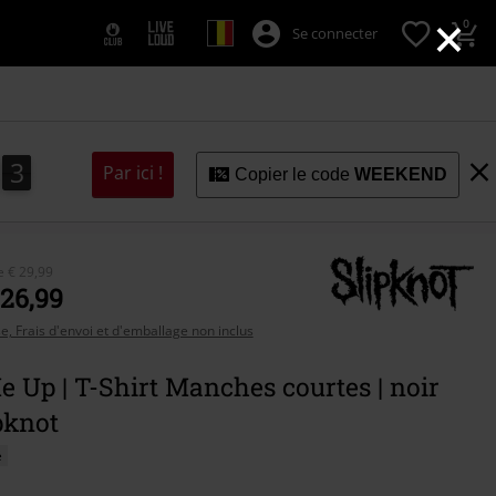
×
0
Se connecter
1
1
2
Par ici !
Copier le code
WEEKEND
de
€ 29,99
 26,99
se, Frais d'envoi et d'emballage non inclus
 Up | T-Shirt Manches courtes | noir
pknot
é