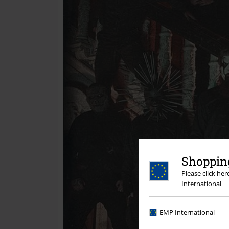
Shopping
Please click he
International
EMP International