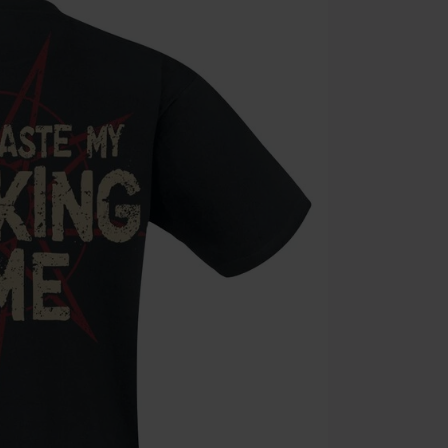
Minimum de c
Une fois le co
Non cumulable 
multimédias, l
Toten Hosen, M