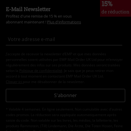
15%
E-Mail Newsletter
de réduction
Profitez d'une remise de 15 % en vous
abonnant maintenant !
Plus d'informations
J’accepte de recevoir la newsletter d’EMP et que mes données
personnelles soient utilisées par EMP Mail Order UK Ltd pour m’envoyer
régulièrement des infos sur ses produits. Mes données seront traitées
selon la
Politique de confidentialité
. Je sais que je peux retirer mon
accord à tout moment en contactant EMP Mail Order UK Ltd.
Cliquer ici
pour me désabonner de la newsletter.
S'abonner
* Valable 4 semaines. En ligne seulement. Non cumulable avec d'autres
codes promos. La réduction sera appliquée automatiquement après
saisie du code. Non valable sur les livres, les médias, la billetterie, les
produits Rammstein, (Till) Lindemann, Die Ärzte, Die Toten Hosen, Feine