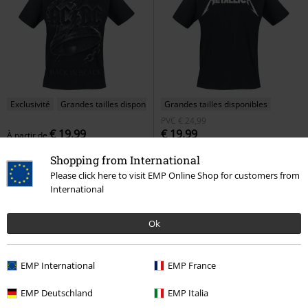
Exclusivité
Grandes tailles disponibles
Grandes tailles disponibles
PVC
€ 24,99
€ 19,99
€ 19,99
À partir de
Back In Black Torn
AC/DC
T-
Logo Texturé
Metallica
T-Shirt
Shopping from International
Shirt Manches courtes
Manches courtes
Please click here to visit EMP Online Shop for customers from
International
Ok
EMP International
EMP France
EMP Deutschland
EMP Italia