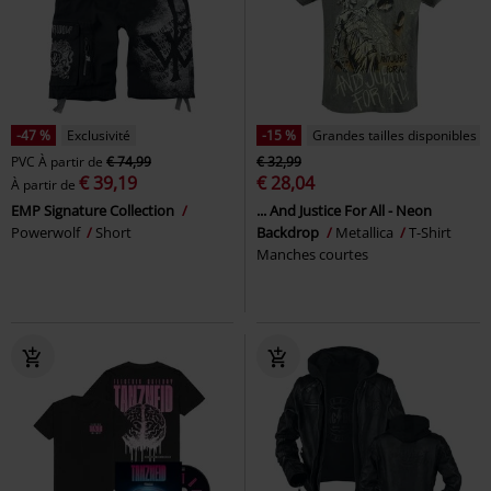
-47 %
Exclusivité
-15 %
Grandes tailles disponibles
PVC
À partir de
€ 74,99
€ 32,99
€ 39,19
€ 28,04
À partir de
EMP Signature Collection
... And Justice For All - Neon
Powerwolf
Short
Backdrop
Metallica
T-Shirt
Manches courtes