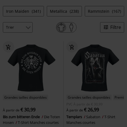
Iron Maiden
(341)
Metallica
(238)
Rammstein
(167)
Filtre
Grandes tailles disponibles
Grandes tailles disponibles
Premiu
PVC
À partir de
€ 30,99
€ 30,99
€ 26,99
À partir de
À partir de
Bis zum bitteren Ende
Die Toten
Templars
Sabaton
T-Shirt
Hosen
T-Shirt Manches courtes
Manches courtes