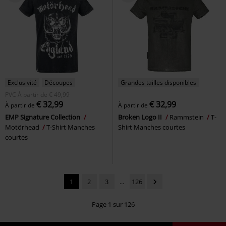
Exclusivité
Découpes
Grandes tailles disponibles
PVC
À partir de
€ 49,99
€ 32,99
€ 32,99
À partir de
À partir de
EMP Signature Collection
Broken Logo II
Rammstein
T-
Motörhead
T-Shirt Manches
Shirt Manches courtes
courtes
1
2
3
...
126
Page 1 sur 126