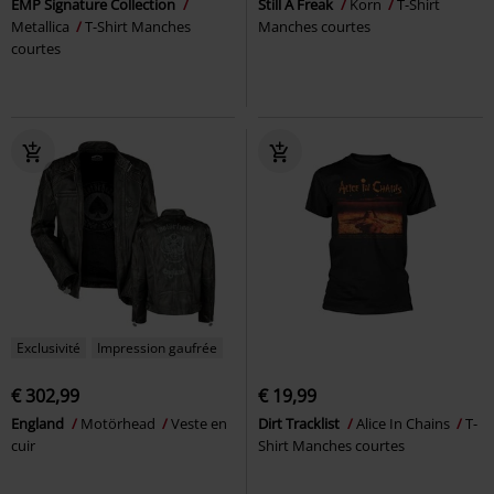
EMP Signature Collection
Still A Freak
Korn
T-Shirt
Metallica
T-Shirt Manches
Manches courtes
courtes
Exclusivité
Impression gaufrée
€ 302,99
€ 19,99
England
Motörhead
Veste en
Dirt Tracklist
Alice In Chains
T-
cuir
Shirt Manches courtes