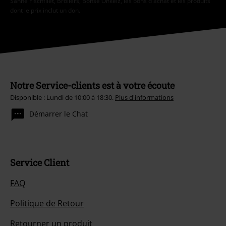
Sahne Fischfilet, Broilers, Böhse Onkelz, les bons d'achat et les produits
dont le prix inclut un don.
Notre Service-clients est à votre écoute
Disponible : Lundi de 10:00 à 18:30.
Plus d'informations
Démarrer le Chat
Service Client
FAQ
Politique de Retour
Retourner un produit