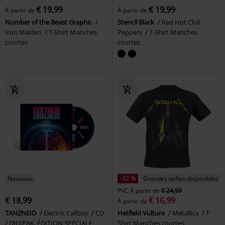
€ 19,99
€ 19,99
À partir de
À partir de
Number of the Beast Graphic
Stencil Black
Red Hot Chili
Iron Maiden
T-Shirt Manches
Peppers
T-Shirt Manches
courtes
courtes
Nouveau
-32 %
Grandes tailles disponibles
PVC
À partir de
€ 24,99
€ 18,99
€ 16,99
À partir de
TANZNEID
Electric Callboy
CD
Hetfield Vulture
Metallica
T-
DIGIPAK, ÉDITION SPÉCIALE
Shirt Manches courtes