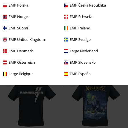
EMP Polska
EMP Česká Republika
EMP Norge
EMP Schweiz
-29 %
Grandes tailles disponibles
Grandes tailles disponibles
EMP Suomi
EMP Ireland
PVC
À partir de
€ 43,99
€ 30,99
€ 30,99
À partir de
À partir de
EMP United Kingdom
EMP Sverige
Broken Logo
Rammstein
Dicke Titten
Rammstein
T-
Short de bain
Shirt Manches courtes
EMP Danmark
Large Nederland
EMP Österreich
EMP Slovensko
Large Belgique
EMP España