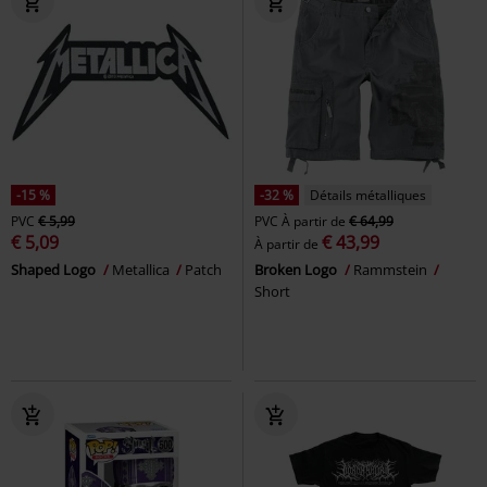
-15 %
-32 %
Détails métalliques
PVC
€ 5,99
PVC
À partir de
€ 64,99
€ 5,09
€ 43,99
À partir de
Shaped Logo
Metallica
Patch
Broken Logo
Rammstein
Short