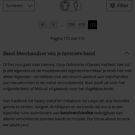
Filter
1
...
170
171
172
Pagina 172 van 172
Band Merchandise van je favoriete band
Of het nou gaat over Lemmy, Ozzy Osbourne of James Hetfield: hier zul
je alle legendes uit de muziekwereld tegenkomen! Maar je vindt hier niet
alleen legendes - we hebben ook een enorm aanbod aan merchandise
van nieuwkomers in de metal- en rockwereld. Rust jezelf uit voor het
volgende feest of festival, of gewoon voor het dagelijkse leven.
Van hardrock tot heavy metal en metalcore: bij Large zijn al je favoriete
genres te vinden. Vergeet de hitlijsten en de trends, bij ons is er een
bijzonder ruim assortiment aan
bandmerchandise
verkrijgbaar van
allerlei verschillende soorten bands en muziek. For those about to rock:
we salute you!