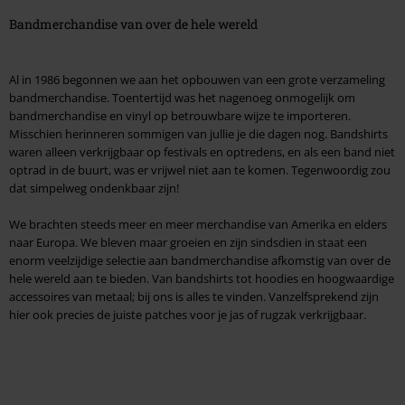
Bandmerchandise van over de hele wereld
Al in 1986 begonnen we aan het opbouwen van een grote verzameling
bandmerchandise. Toentertijd was het nagenoeg onmogelijk om
bandmerchandise en vinyl op betrouwbare wijze te importeren.
Misschien herinneren sommigen van jullie je die dagen nog. Bandshirts
waren alleen verkrijgbaar op festivals en optredens, en als een band niet
optrad in de buurt, was er vrijwel niet aan te komen. Tegenwoordig zou
dat simpelweg ondenkbaar zijn!
We brachten steeds meer en meer merchandise van Amerika en elders
naar Europa. We bleven maar groeien en zijn sindsdien in staat een
enorm veelzijdige selectie aan bandmerchandise afkomstig van over de
hele wereld aan te bieden. Van bandshirts tot hoodies en hoogwaardige
accessoires van metaal; bij ons is alles te vinden. Vanzelfsprekend zijn
hier ook precies de juiste patches voor je jas of rugzak verkrijgbaar.