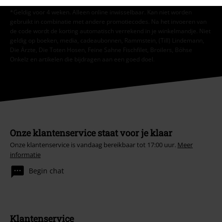
*Geldig voor 4 weken. Alleen online inwisselbaar. Kan niet worden
gebruikt in combinatie met andere promotiecodes. Na het invoeren van
de code wordt de korting automatisch verrekend in je winkelmandje. Niet
geldig op boeken, media, cadeaubonnen, Rammstein, (Till) Lindemann,
Die Ärzte, Die Toten Hosen, Feine Sahne Fischfilet, Broilers, Böhse
Onkelz en artikelen die bijdragen aan een goed doel.
Onze klantenservice staat voor je klaar
Onze klantenservice is vandaag bereikbaar tot 17:00 uur.
Meer
informatie
Begin chat
Klantenservice