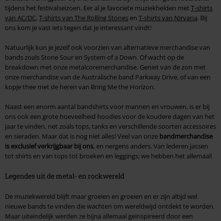
tijdens het festivalseizoen. Eer al je favoriete muziekhelden met
T-shirts
van AC/DC
,
T-shirts van The Rolling Stones
en
T-shirts van Nirvana
. Bij
ons kom je vast iets tegen dat je interessant vindt!
Natuurlijk kun je jezelf ook voorzien van alternatieve merchandise van
bands zoals Stone Sour en System of a Down. Of wacht op de
breakdown met onze metalcoremerchandise. Geniet van de zon met
onze merchandise van de Australische band Parkway Drive, of van een
kopje thee met de heren van Bring Me the Horizon.
Naast een enorm aantal bandshirts voor mannen en vrouwen, is er bij
ons ook een grote hoeveelheid hoodies voor de koudere dagen van het
jaar te vinden, net zoals tops, tanks en verschillende soorten accessoires
en sieraden. Maar dat is nog niet alles! Veel van onze
bandmerchandise
is exclusief verkrijgbaar bij ons
, en nergens anders. Van lederen jassen
tot shirts en van tops tot broeken en leggings; we hebben het allemaal!
Legendes uit de metal- en rockwereld
De muziekwereld blijft maar groeien en groeien en er zijn altijd wel
nieuwe bands te vinden die wachten om wereldwijd ontdekt te worden.
Maar uiteindelijk werden ze bijna allemaal geïnspireerd door een