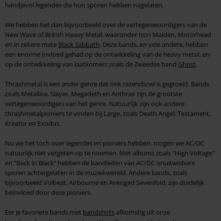
handjevol legendes die hun sporen hebben nagelaten.
We hebben het dan bijvoorbeeld over de vertegenwoordigers van de
New Wave of British Heavy Metal, waaronder Iron Maiden, Motörhead
en in zekere mate
Black Sabbath
. Deze bands, en vele andere, hebben
een enorme invloed gehad op de ontwikkeling van de heavy metal, en
op de ontwikkeling van laatkomers zoals de Zweedse band
Ghost
.
Thrashmetal is een ander genre dat ook razendsnel is gegroeid. Bands
zoals Metallica, Slayer, Megadeth en Anthrax zijn de grootste
vertegenwoordigers van het genre. Natuurlijk zijn ook andere
thrashmetalpioniers te vinden bij Large, zoals Death Angel, Testament,
Kreator en Exodus.
Nu we het toch over legendes en pioniers hebben, mogen we AC/DC
natuurlijk niet vergeten op te noemen. Met albums zoals "High Voltage"
en "Back in Black" hebben de bandleden van AC/DC onuitwisbare
sporen achtergelaten in de muziekwereld. Andere bands, zoals
bijvoorbeeld Volbeat, Airbourne en Avenged Sevenfold, zijn duidelijk
beïnvloed door deze pioniers.
Eer je favoriete bands met
bandshirts
afkomstig uit onze