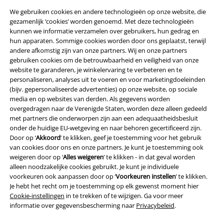
We gebruiken cookies en andere technologieën op onze website, die
gezamenlijk ‘cookies’ worden genoemd. Met deze technologieën
kunnen we informatie verzamelen over gebruikers, hun gedrag en
hun apparaten. Sommige cookies worden door ons geplaatst, terwijl
andere afkomstig zijn van onze partners. Wij en onze partners
gebruiken cookies om de betrouwbaarheid en veiligheid van onze
website te garanderen, je winkelervaring te verbeteren en te
Legal
personaliseren, analyses uit te voeren en voor marketingdoeleinden
(bijv. gepersonaliseerde advertenties) op onze website, op sociale
Algemene Voorwaarden
media en op websites van derden. Als gegevens worden
overgedragen naar de Verenigde Staten, worden deze alleen gedeeld
Bedrijfsgegevens
met partners die onderworpen zijn aan een adequaatheidsbesluit
onder de huidige EU-wetgeving en naar behoren gecertificeerd zijn.
Privacyverklaring
Door op ‘
Akkoord
’ te klikken, geef je toestemming voor het gebruik
van cookies door ons en onze partners. Je kunt je toestemming ook
Verklaring van conformiteit
weigeren door op ‘
Alles weigeren
’ te klikken - in dat geval worden
alleen noodzakelijke cookies gebruikt. Je kunt je individuele
voorkeuren ook aanpassen door op ‘
Voorkeuren instellen
’ te klikken.
Informatie over toegankelijkheid
Je hebt het recht om je toestemming op elk gewenst moment hier
Cookie-instellingen
in te trekken of te wijzigen. Ga voor meer
Cookie-instellingen
informatie over gegevensbescherming naar
Privacybeleid
.