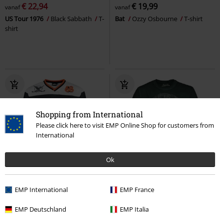
€ 22,94
€ 19,99
vanaf
vanaf
US Tour 1976
Black Sabbath
T-
Bat
Ozzy Osbourne
T-shirt
shirt
Shopping from International
Please click here to visit EMP Online Shop for customers from
International
Ok
Exclusief
Grote maten
%
Exclusief
EMP International
EMP France
€ 53,99
€ 22,94
vanaf
vanaf
Hockey Jersey
Black Sabbath
Lord Of This World
Black
EMP Deutschland
EMP Italia
Jersey
Sabbath
T-shirt