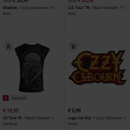
€ 32,99
€ 20,39
vanaf
vanaf
Shadow
Ozzy Osbourne
T-
U.S. Tour '78
Black Sabbath
T-
shirt
shirt
%
Exclusief
€ 19,99
€ 5,99
US Tour 78
Black Sabbath
Logo Cut Out
Ozzy Osbourne
Tanktop
Patch