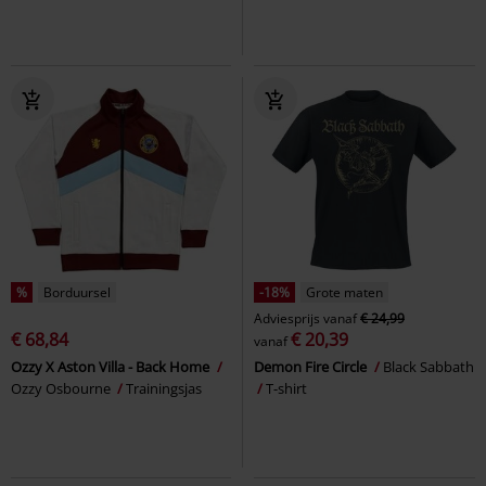
%
Borduursel
-18%
Grote maten
Adviesprijs
vanaf
€ 24,99
€ 68,84
€ 20,39
vanaf
Ozzy X Aston Villa - Back Home
Demon Fire Circle
Black Sabbath
Ozzy Osbourne
Trainingsjas
T-shirt