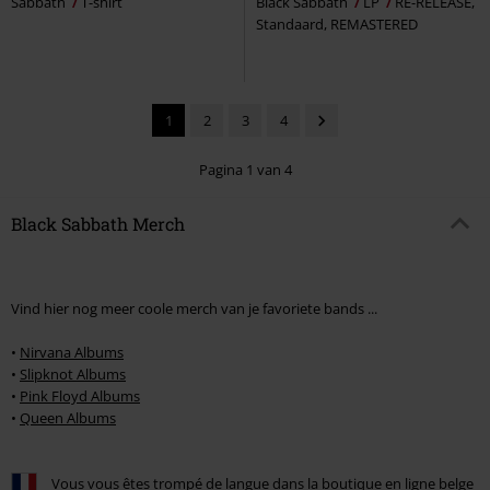
Sabbath
T-shirt
Black Sabbath
LP
RE-RELEASE,
Standaard, REMASTERED
1
2
3
4
Pagina 1 van 4
Black Sabbath Merch
Vind hier nog meer coole merch van je favoriete bands ...
•
Nirvana Albums
•
Slipknot Albums
•
Pink Floyd Albums
•
Queen Albums
Vous vous êtes trompé de langue dans la boutique en ligne belge