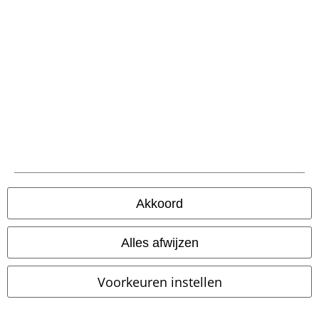
Over Large
Partnerprogramma's
Duurzaamheid
Akkoord
Alles afwijzen
Word lid van onze online community!
Voorkeuren instellen