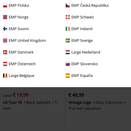
EMP Polska
EMP Česká Republika
EMP Norge
EMP Schweiz
EMP Suomi
EMP Ireland
EMP United Kingdom
EMP Sverige
EMP Danmark
Large Nederland
EMP Österreich
EMP Slovensko
Large Belgique
EMP España
%
Exclusief
€ 19,99
€ 48,99
vanaf
US Tour 78
Black Sabbath
T-
Vintage Logo
Ozzy Osbourne
shirt
Trui met capuchon