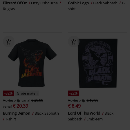
Blizzard Of Oz
Ozzy Osbourne
Gothic Logo
Black Sabbath
T-
Rugtas
shirt
-32%
Grote maten
-22%
Adviesprijs
vanaf
€ 29,99
Adviesprijs
€ 10,99
€ 20,39
€ 8,49
vanaf
Burning Demon
Black Sabbath
Lord Of This World
Black
T-shirt
Sabbath
Embleem