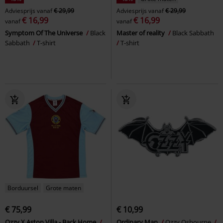
Adviesprijs
vanaf
€ 29,99
Adviesprijs
vanaf
€ 29,99
€ 16,99
€ 16,99
vanaf
vanaf
Symptom Of The Universe
Black
Master of reality
Black Sabbath
Sabbath
T-shirt
T-shirt
Borduursel
Grote maten
€ 75,99
€ 10,99
Ozzy X Aston Villa - Back Home
Ordinary Man
Ozzy Osbourne