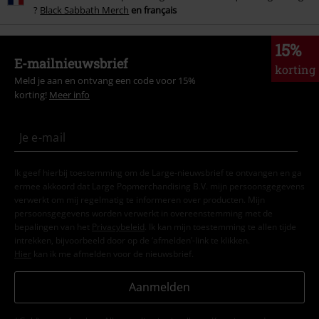
?
Black Sabbath Merch
en français
15%
E-mailnieuwsbrief
korting
Meld je aan en ontvang een code voor 15%
korting!
Meer info
Ik geef hierbij toestemming om de Large-nieuwsbrief te ontvangen en ga
ermee akkoord dat Large Popmerchandising B.V. mijn persoonsgegevens
verwerkt om mij regelmatig te informeren over producten. Mijn
persoonsgegevens worden verwerkt in overeenstemming met de
bepalingen van het
Privacybeleid
. Ik kan mijn toestemming te allen tijde
intrekken, bijvoorbeeld door op de ‘afmelden’-link te klikken.
Hier
kan ik me afmelden voor de nieuwsbrief.
Aanmelden