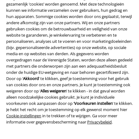
gezamenlijk ‘cookies’ worden genoemd. Met deze technologieën
Retourvoorwaarden
kunnen we informatie verzamelen over gebruikers, hun gedrag en
hun apparaten. Sommige cookies worden door ons geplaatst, terwijl
Retourneer item
andere afkomstig zijn van onze partners. Wij en onze partners
gebruiken cookies om de betrouwbaarheid en veiligheid van onze
Algemene maat info
website te garanderen, je winkelervaring te verbeteren en te
personaliseren, analyses uit te voeren en voor marketingdoeleinden
Annuleer mijn BSC-lidmaatschap
(bijv. gepersonaliseerde advertenties) op onze website, op sociale
media en op websites van derden. Als gegevens worden
Betaalmethodes
overgedragen naar de Verenigde Staten, worden deze alleen gedeeld
met partners die onderworpen zijn aan een adequaatheidsbesluit
onder de huidige EU-wetgeving en naar behoren gecertificeerd zijn.
Door op ‘
Akkoord
’ te klikken, geef je toestemming voor het gebruik
van cookies door ons en onze partners. Je kunt je toestemming ook
Overige acties
weigeren door op ‘
Alles weigeren
’ te klikken - in dat geval worden
alleen noodzakelijke cookies gebruikt. Je kunt je individuele
Prijsvragen
voorkeuren ook aanpassen door op ‘
Voorkeuren instellen
’ te klikken.
Je hebt het recht om je toestemming op elk gewenst moment hier
Large Cadeaubonnen
Cookie-instellingen
in te trekken of te wijzigen. Ga voor meer
informatie over gegevensbescherming naar
Privacybeleid
.
Large Studentenkorting
EMP Backstage Club