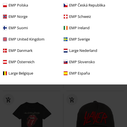
EMP Polska
EMP Česká Republika
EMP Norge
EMP Schweiz
EMP Suomi
EMP Ireland
EMP United Kingdom
EMP Sverige
-15%
Kinderen
%
Kinderen
€ 14,99
EMP Danmark
Large Nederland
€ 12,74
€ 32,99
Metal-Kids - Logo
EMP Österreich
AC/DC
Metal-Kids - Logo
EMP Slovensko
In Flames
Slabbetje
Kinder vesten
Large Belgique
EMP España