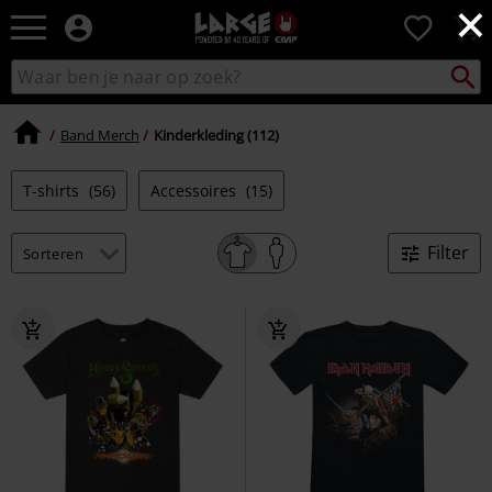
×
Large
0
–
Muziek-,
Packst
Zoek
zoeken
entertainment-,
in
en
catalogus
gaming-
Band Merch
Kinderkleding (112)
merch
+
T-shirts
(56)
Accessoires
(15)
alternatieve
kleding
Filter