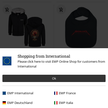
%
Kinderen
%
Kinderen
Shopping from International
Please click here to visit EMP Online Shop for customers from
€ 32,99
€ 12,74
International
Metal-Kids - Knucklehead
Five
Metal-Kids - Logo
Metallica
Finger Death Punch
Kinder
Slabbetje
Ok
vesten
EMP International
EMP France
EMP Deutschland
EMP Italia