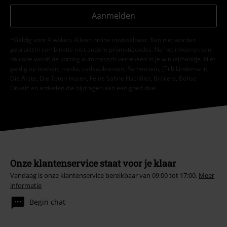
Aanmelden
*Geldig voor 4 weken. Alleen online inwisselbaar. Kan niet worden
gebruikt in combinatie met andere promotiecodes. Na het invoeren van
de code wordt de korting automatisch verrekend in je winkelmandje. Niet
geldig op boeken, media, cadeaubonnen, Rammstein, (Till) Lindemann,
Die Ärzte, Die Toten Hosen, Feine Sahne Fischfilet, Broilers, Böhse
Onkelz en artikelen die bijdragen aan een goed doel.
Onze klantenservice staat voor je klaar
Vandaag is onze klantenservice bereikbaar van 09:00 tot 17:00.
Meer
informatie
Begin chat