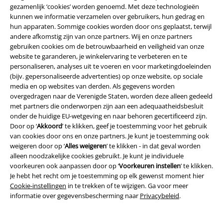
gezamenlijk ‘cookies’ worden genoemd. Met deze technologieën
Word lid van onze online community!
kunnen we informatie verzamelen over gebruikers, hun gedrag en
hun apparaten. Sommige cookies worden door ons geplaatst, terwijl
andere afkomstig zijn van onze partners. Wij en onze partners
gebruiken cookies om de betrouwbaarheid en veiligheid van onze
website te garanderen, je winkelervaring te verbeteren en te
personaliseren, analyses uit te voeren en voor marketingdoeleinden
(bijv. gepersonaliseerde advertenties) op onze website, op sociale
media en op websites van derden. Als gegevens worden
overgedragen naar de Verenigde Staten, worden deze alleen gedeeld
met partners die onderworpen zijn aan een adequaatheidsbesluit
Betaalmethodes
onder de huidige EU-wetgeving en naar behoren gecertificeerd zijn.
Door op ‘
Akkoord
’ te klikken, geef je toestemming voor het gebruik
van cookies door ons en onze partners. Je kunt je toestemming ook
weigeren door op ‘
Alles weigeren
’ te klikken - in dat geval worden
alleen noodzakelijke cookies gebruikt. Je kunt je individuele
voorkeuren ook aanpassen door op ‘
Voorkeuren instellen
’ te klikken.
Verzending
Je hebt het recht om je toestemming op elk gewenst moment hier
Cookie-instellingen
in te trekken of te wijzigen. Ga voor meer
informatie over gegevensbescherming naar
Privacybeleid
.
PostNL Pickup