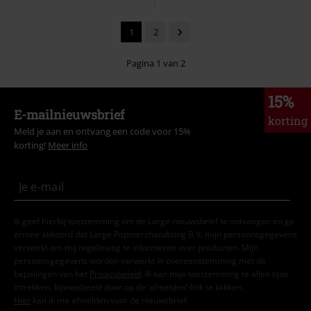
1
2
Pagina 1 van 2
15%
E-mailnieuwsbrief
korting
Meld je aan en ontvang een code voor 15%
korting!
Meer info
Ik geef hierbij toestemming om de Large-nieuwsbrief te ontvangen en ga
ermee akkoord dat Large Popmerchandising B.V. mijn persoonsgegevens
verwerkt om mij regelmatig te informeren over producten. Mijn
persoonsgegevens worden verwerkt in overeenstemming met de
bepalingen van het
Privacybeleid
. Ik kan mijn toestemming te allen tijde
intrekken, bijvoorbeeld door op de ‘afmelden’-link te klikken.
Hier
kan ik me afmelden voor de nieuwsbrief.