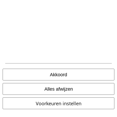
large app
Download gratis de nieuwe large app en profiteer van alle nieuwe
functies en voordelen!
A Warner Music Group Company
Akkoord
Alles afwijzen
Beveiliging
Voorkeuren instellen