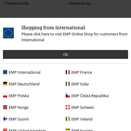
Zweetbandje
Zweetbandje
Shopping from International
Please click here to visit EMP Online Shop for customers from
International
Ok
EMP International
EMP France
EMP Deutschland
EMP Italia
EMP Polska
EMP Česká Republika
€ 37,99
€ 10,99
EMP Norge
EMP Schweiz
Metallica Logo
Metallica
Logo - Wristband
Slipknot
Lederen armband
Zweetbandje
EMP Suomi
EMP Ireland
EMP United Kingdom
EMP Sverige