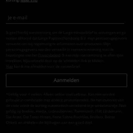
Ik geef hierbij toestemming om de Large-nieuwsbrief te ontvangen en ga
ermee akkoord dat Large Popmerchandising B.V. mijn persoonsgegevens
verwerkt om mij regelmatig te informeren over producten. Mijn
persoonsgegevens worden verwerkt in overeenstemming met de
bepalingen van het
Privacybeleid
. Ik kan mijn toestemming te allen tijde
intrekken, bijvoorbeeld door op de ‘afmelden’-link te klikken.
Hier
kan ik me afmelden voor de nieuwsbrief.
Aanmelden
*Geldig voor 4 weken. Alleen online inwisselbaar. Kan niet worden
gebruikt in combinatie met andere promotiecodes. Na het invoeren van
de code wordt de korting automatisch verrekend in je winkelmandje. Niet
geldig op boeken, media, cadeaubonnen, Rammstein, (Till) Lindemann,
Die Ärzte, Die Toten Hosen, Feine Sahne Fischfilet, Broilers, Böhse
Onkelz en artikelen die bijdragen aan een goed doel.