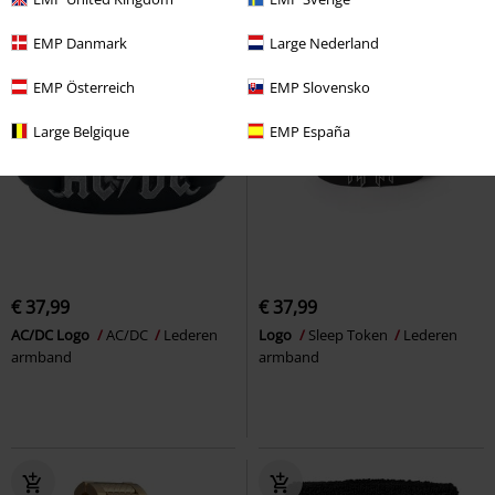
EMP Danmark
Large Nederland
EMP Österreich
EMP Slovensko
Large Belgique
EMP España
€ 37,99
€ 37,99
AC/DC Logo
AC/DC
Lederen
Logo
Sleep Token
Lederen
armband
armband