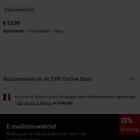
Bijna uitverkocht
€ 53,99
Rammstein
Rammstein
Ring
Bandsieraden in de EMP Online Shop
Vous vous êtes trompé de langue dans la boutique en ligne belge
?
Bandmerch Bijoux
en français
15%
E-mailnieuwsbrief
korting
Meld je aan en ontvang een code voor 15%
korting!
Meer info