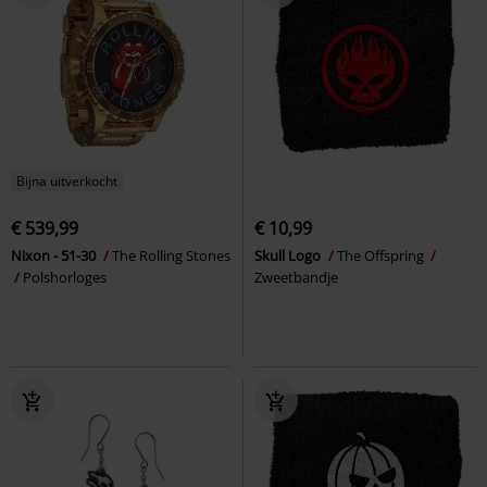
Bijna uitverkocht
€ 539,99
€ 10,99
Nixon - 51-30
The Rolling Stones
Skull Logo
The Offspring
Polshorloges
Zweetbandje