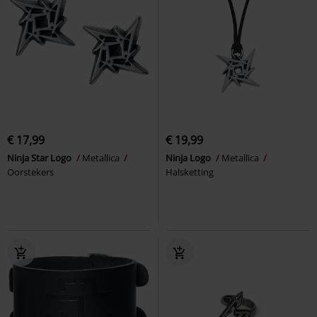
€ 17,99
€ 19,99
Ninja Star Logo
Metallica
Ninja Logo
Metallica
Oorstekers
Halsketting