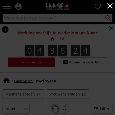
×
Large
0
–
Muziek-,
Packst
Zoek
zoeken
entertainment-,
in
en
catalogus
gaming-
Werkdag voorbij? Jouw deals staan klaar!
merch
-15%
+
alternatieve
0
4
3
8
2
3
3
0
4
3
8
2
2
2
4
kleding
Scoor het nu!
Kopieer de code
AFTERWOR
Band Merch
Jewellery (33)
Mannensieraden
(7)
Vrouwensieraden
(3)
Filter