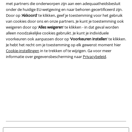
met partners die onderworpen zijn aan een adequaatheidsbesluit
onder de huidige EU-wetgeving en naar behoren gecertificeerd zijn.
Algemene Voorwaarden
Door op ‘
Akkoord
’ te klikken, geef je toestemming voor het gebruik
van cookies door ons en onze partners. Je kunt je toestemming ook
Bedrijfsgegevens
weigeren door op ‘
Alles weigeren
’ te klikken - in dat geval worden
alleen noodzakelijke cookies gebruikt. Je kunt je individuele
Privacyverklaring
voorkeuren ook aanpassen door op ‘
Voorkeuren instellen
’ te klikken.
Je hebt het recht om je toestemming op elk gewenst moment hier
Verklaring van conformiteit
Cookie-instellingen
in te trekken of te wijzigen. Ga voor meer
informatie over gegevensbescherming naar
Privacybeleid
.
Informatie over toegankelijkheid
Cookie-instellingen
Annuleer bestelling
Alle prijzen incl.
wettelijke BTW
© 1986-2026 Large Popmerchandising BV