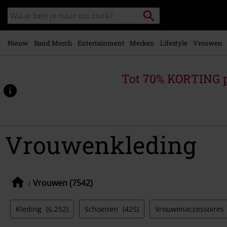
Overslaan
Packstation
Zoek
naar
zoeken
in
hoofdinhoud
catalogus
Nieuw
Band Merch
Entertainment
Merken
Lifestyle
Vrouwen
Tot 70% KORTING 
Vrouwenkleding
Vrouwen (7542)
Kleding
(6.252)
Schoenen
(425)
Vrouwenaccessoires