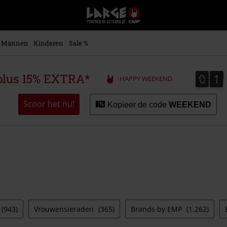
Large
–
Muziek-,
entertainment-,
Mannen
Kinderen
Sale %
en
gaming-
merch
0
1
0
1
plus 15% EXTRA*
HAPPY WEEKEND
+
alternatieve
kleding
Scoor het nu!
Kopieer de code
WEEKEND
(943)
Vrouwensieraden
(365)
Brands by EMP
(1.262)