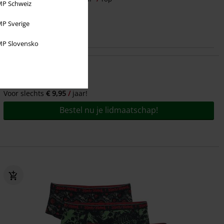
P Schweiz
P Sverige
P Slovensko
Voor slechts
€ 9,95
jaar!
Bestel nu je lidmaatschap!