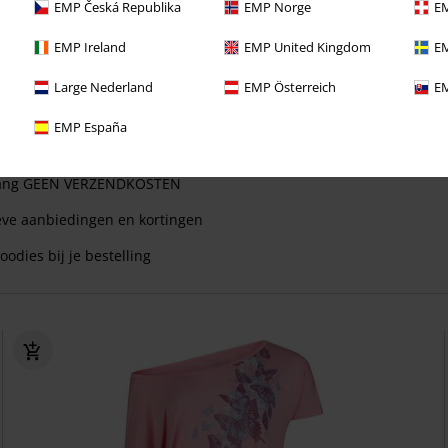
EMP Česká Republika
EMP Norge
EM
EMP Ireland
EMP United Kingdom
EM
Large Nederland
EMP Österreich
EM
EMP España
ect van deze voordelen bij je eerste bestelling!
 lang GEEN VERZENDKOSTEN
eve aanbiedingen en kortingen
oodies bij je bestelling