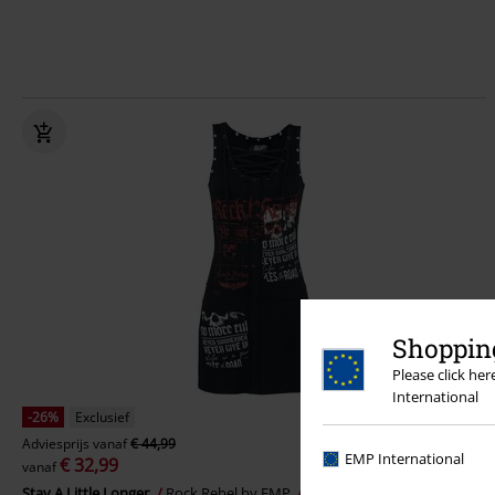
Shopping
Please click he
International
-26%
Exclusief
Adviesprijs
vanaf
€ 44,99
EMP International
€ 32,99
vanaf
Stay A Little Longer
Rock Rebel by EMP
Mini-jurk