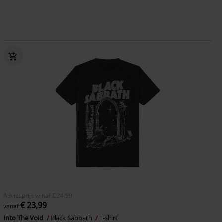
Adviesprijs
vanaf
€ 24,99
€ 23,99
vanaf
Into The Void
Black Sabbath
T-shirt