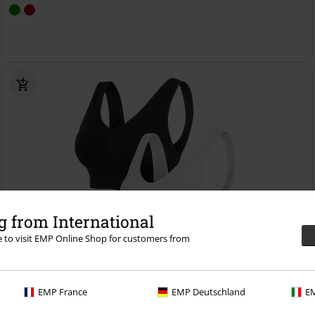
 from International
re to visit EMP Online Shop for customers from
Exclusief
2-delige set
Adviesprijs
vanaf
€ 19,90
EMP France
EMP Deutschland
EM
€ 16,99
vanaf
Pads Sport Bra (2-pack)
Urban Classics
Ondergoed