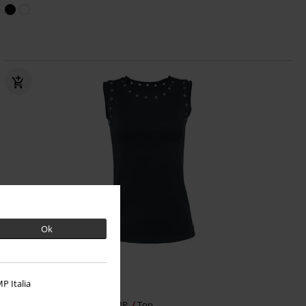
Ok
Exclusief
Adviesprijs
€ 27,99
P Italia
€ 26,99
Rivet Top
Gothicana by EMP
Top