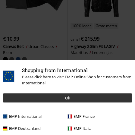
100% leder
Grote maten
€ 10,99
€ 215,99
vanaf
Canvas Belt
Urban Classics
Highway 2 Slim Fit LAGIV
Riem
Mauritius
Lederen jas
Shopping from International
Please click here to visit EMP Online Shop for customers from
International
Ok
EMP International
EMP France
EMP Deutschland
EMP Italia