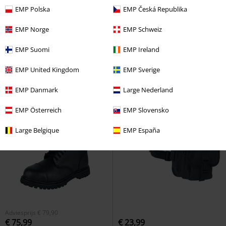
Exclusief
Afdruk
%
EMP Polska
EMP Česká Republika
EMP Norge
EMP Schweiz
€ 302,99
€ 183,99
England
Motörhead
Lederen
Vegan 1460 Felix Rub Off
Dr.
EMP Suomi
EMP Ireland
jas
Martens
Laars
EMP United Kingdom
EMP Sverige
EMP Danmark
Large Nederland
EMP Österreich
EMP Slovensko
Large Belgique
EMP España
Adviesprijs
€ 79,90
€ 75,99
€ 23,99