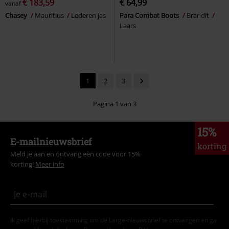
€ 183,59
€ 64,99
vanaf
Chasey
Mauritius
Lederen jas
Para Combat Boots
Brandit
Laars
1
2
3
Pagina 1 van 3
15%
E-mailnieuwsbrief
korting
Meld je aan en ontvang een code voor 15%
korting!
Meer info
Ik geef hierbij toestemming om de Large-nieuwsbrief te ontvangen en ga