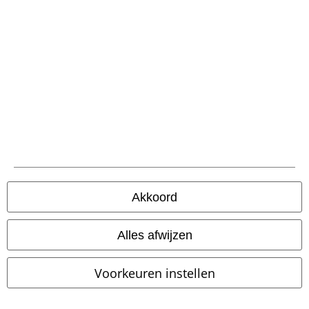
Overige acties
Prijsvragen
Large Cadeaubonnen
Large Studentenkorting
EMP Backstage Club
Akkoord
Over Large
Partnerprogramma's
Alles afwijzen
Duurzaamheid
Voorkeuren instellen