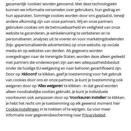
Onze klantenservice is vandaag bereikbaar tot 17:00 uur.
Meer
gezamenlijk ‘cookies’ worden genoemd. Met deze technologieën
informatie
kunnen we informatie verzamelen over gebruikers, hun gedrag en
hun apparaten. Sommige cookies worden door ons geplaatst, terwijl
Begin chat
andere afkomstig zijn van onze partners. Wij en onze partners
gebruiken cookies om de betrouwbaarheid en veiligheid van onze
website te garanderen, je winkelervaring te verbeteren en te
personaliseren, analyses uit te voeren en voor marketingdoeleinden
(bijv. gepersonaliseerde advertenties) op onze website, op sociale
Klantenservice
media en op websites van derden. Als gegevens worden
overgedragen naar de Verenigde Staten, worden deze alleen gedeeld
Veelgestelde vragen
met partners die onderworpen zijn aan een adequaatheidsbesluit
onder de huidige EU-wetgeving en naar behoren gecertificeerd zijn.
Retourvoorwaarden
Door op ‘
Akkoord
’ te klikken, geef je toestemming voor het gebruik
van cookies door ons en onze partners. Je kunt je toestemming ook
Retourneer item
weigeren door op ‘
Alles weigeren
’ te klikken - in dat geval worden
alleen noodzakelijke cookies gebruikt. Je kunt je individuele
Algemene maat info
voorkeuren ook aanpassen door op ‘
Voorkeuren instellen
’ te klikken.
Je hebt het recht om je toestemming op elk gewenst moment hier
Annuleer mijn BSC-lidmaatschap
Cookie-instellingen
in te trekken of te wijzigen. Ga voor meer
informatie over gegevensbescherming naar
Privacybeleid
.
Betaalmethodes