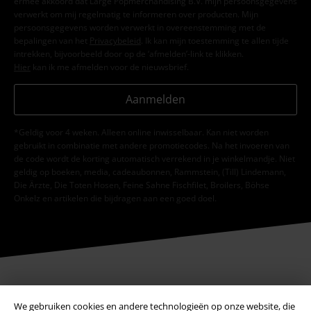
ermee akkoord dat Large Popmerchandising B.V. mijn persoonsgegevens
verwerkt om mij regelmatig te informeren over producten. Mijn
persoonsgegevens worden verwerkt in overeenstemming met de
bepalingen van het
Privacybeleid
. Ik kan mijn toestemming te allen tijde
intrekken, bijvoorbeeld door op de ‘afmelden’-link te klikken.
Hier
kan ik me afmelden voor de nieuwsbrief.
Aanmelden
*Geldig voor 4 weken. Alleen online inwisselbaar. Kan niet worden
gebruikt in combinatie met andere promotiecodes. Na het invoeren van
de code wordt de korting automatisch verrekend in je winkelmandje. Niet
geldig op boeken, media, cadeaubonnen, Rammstein, (Till) Lindemann,
Die Ärzte, Die Toten Hosen, Feine Sahne Fischfilet, Broilers, Böhse
Onkelz en artikelen die bijdragen aan een goed doel.
Onze klantenservice staat voor je klaar
We gebruiken cookies en andere technologieën op onze website, die