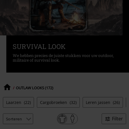
SURVIVAL LOOK
We hebben precies de juiste stukken voor uw outdoor,
militaire of survival look.
OUTLAW LOOKS (172)
Laarzen
(22)
Cargobroeken
(32)
Leren jassen
(26)
Filter