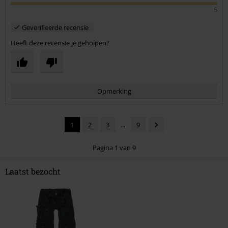
5
Geverifieerde recensie
Heeft deze recensie je geholpen?
Opmerking
1
2
3
...
9
Pagina 1 van 9
Laatst bezocht
Commentaar versturen