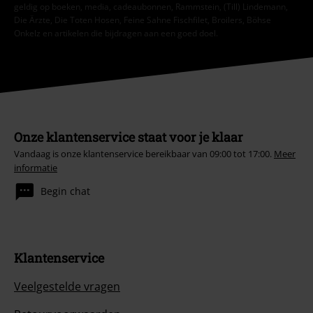
geldig op boeken, media, cadeaubonnen, Rammstein, (Till) Lindemann,
Die Ärzte, Die Toten Hosen, Feine Sahne Fischfilet, Broilers, Böhse
Onkelz en artikelen die bijdragen aan een goed doel.
Onze klantenservice staat voor je klaar
Vandaag is onze klantenservice bereikbaar van 09:00 tot 17:00.
Meer
informatie
Begin chat
Klantenservice
Veelgestelde vragen