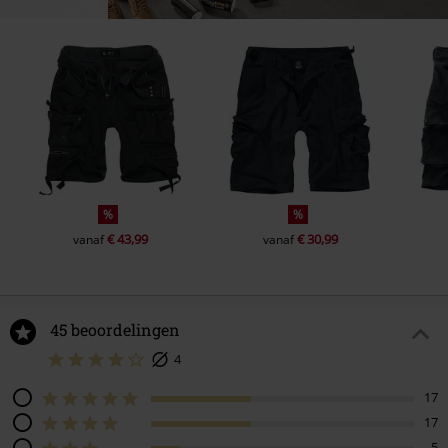
%
%
€ 43,99
€ 30,99
vanaf
vanaf
45 beoordelingen
4
17
17
5