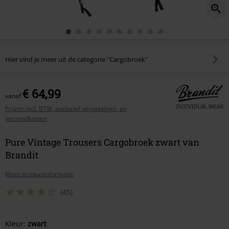
Hier vind je meer uit de categorie "Cargobroek"
€ 64,99
vanaf
Prijzen incl. BTW, exclusief verpakkings- en
verzendkosten
Pure Vintage Trousers Cargobroek zwart van
Brandit
Meer productinformatie
(45)
Kies
Kleur:
zwart