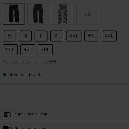
je
maat
+3
S
M
L
XL
XXL
3XL
4XL
5XL
6XL
7XL
Productafmetingen en maattabel
Uit voorraad leverbaar
Kopen op rekening
Gratis retourneren