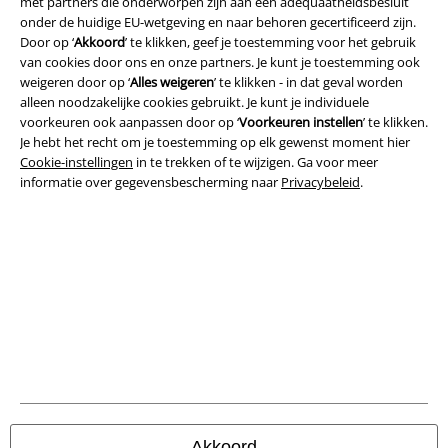
met partners die onderworpen zijn aan een adequaatheidsbesluit
onder de huidige EU-wetgeving en naar behoren gecertificeerd zijn.
Door op ‘
Akkoord
’ te klikken, geef je toestemming voor het gebruik
van cookies door ons en onze partners. Je kunt je toestemming ook
Legal
weigeren door op ‘
Alles weigeren
’ te klikken - in dat geval worden
alleen noodzakelijke cookies gebruikt. Je kunt je individuele
Algemene Voorwaarden
voorkeuren ook aanpassen door op ‘
Voorkeuren instellen
’ te klikken.
Je hebt het recht om je toestemming op elk gewenst moment hier
Bedrijfsgegevens
Cookie-instellingen
in te trekken of te wijzigen. Ga voor meer
informatie over gegevensbescherming naar
Privacybeleid
.
Privacyverklaring
Verklaring van conformiteit
Informatie over toegankelijkheid
Cookie-instellingen
Annuleer bestelling
Alle prijzen incl.
wettelijke BTW
Akkoord