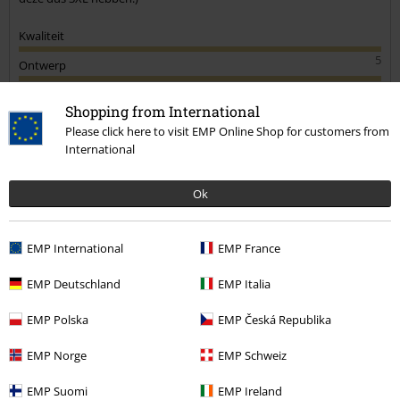
Kwaliteit
5
Ontwerp
5
Pasvorm
Shopping from International
1
Please click here to visit EMP Online Shop for customers from
International
Geverifieerde recensie
Heeft deze recensie je geholpen?
Ok
EMP International
EMP France
Opmerking
EMP Deutschland
EMP Italia
EMP Polska
EMP Česká Republika
Nelleke S.
EMP Norge
EMP Schweiz
9 Recensies
Gepost op: donderdag, 5 december 2019
EMP Suomi
EMP Ireland