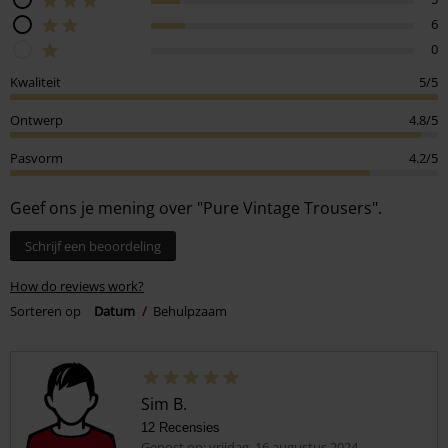
6
0
Kwaliteit
5/5
Ontwerp
4.8/5
Pasvorm
4.2/5
Geef ons je mening over "Pure Vintage Trousers".
Schrijf een beoordeling
How do reviews work?
Sorteren op
Datum
Behulpzaam
Sim B.
12 Recensies
Gepost op: vrijdag, 16 augustus 2024