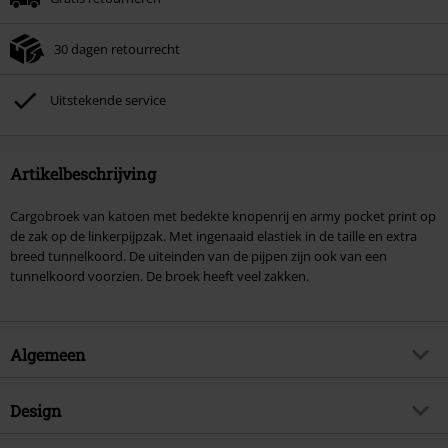
30 dagen retourrecht
Uitstekende service
Artikelbeschrijving
Cargobroek van katoen met bedekte knopenrij en army pocket print op
de zak op de linkerpijpzak. Met ingenaaid elastiek in de taille en extra
breed tunnelkoord. De uiteinden van de pijpen zijn ook van een
tunnelkoord voorzien. De broek heeft veel zakken.
Algemeen
Artikelnr.
185215
Design
Titel
Pure Vintage Trousers