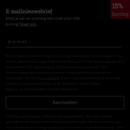
15%
E-mailnieuwsbrief
korting
Meld je aan en ontvang een code voor 15%
korting!
Meer info
Ik geef hierbij toestemming om de Large-nieuwsbrief te ontvangen en ga
ermee akkoord dat Large Popmerchandising B.V. mijn persoonsgegevens
verwerkt om mij regelmatig te informeren over producten. Mijn
persoonsgegevens worden verwerkt in overeenstemming met de
bepalingen van het
Privacybeleid
. Ik kan mijn toestemming te allen tijde
intrekken, bijvoorbeeld door op de ‘afmelden’-link te klikken.
Hier
kan ik me afmelden voor de nieuwsbrief.
Aanmelden
*Geldig voor 4 weken. Alleen online inwisselbaar. Kan niet worden
gebruikt in combinatie met andere promotiecodes. Na het invoeren van
de code wordt de korting automatisch verrekend in je winkelmandje. Niet