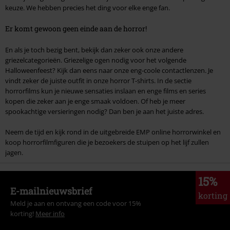
keuze. We hebben precies het ding voor elke enge fan.
Er komt gewoon geen einde aan de horror!
En als je toch bezig bent, bekijk dan zeker ook onze andere
griezelcategorieën. Griezelige ogen nodig voor het volgende
Halloweenfeest? Kijk dan eens naar onze eng-coole contactlenzen. Je
vindt zeker de juiste outfit in onze horror T-shirts. In de sectie
horrorfilms kun je nieuwe sensaties inslaan en enge films en series
kopen die zeker aan je enge smaak voldoen. Of heb je meer
spookachtige versieringen nodig? Dan ben je aan het juiste adres.
Neem de tijd en kijk rond in de uitgebreide EMP online horrorwinkel en
koop horrorfilmfiguren die je bezoekers de stuipen op het lijf zullen
jagen.
15%
E-mailnieuwsbrief
korting
Meld je aan en ontvang een code voor 15%
korting!
Meer info