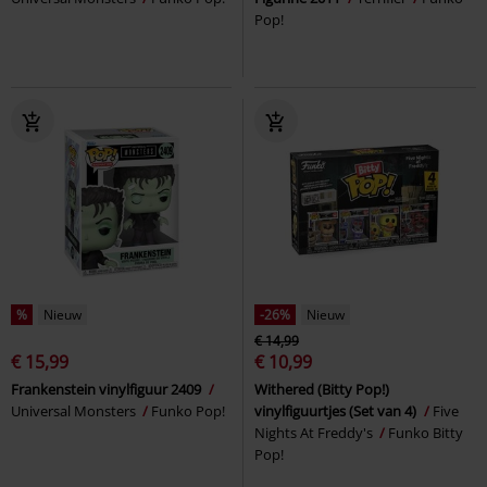
Pop!
%
Nieuw
-26%
Nieuw
€ 14,99
€ 15,99
€ 10,99
Frankenstein vinylfiguur 2409
Withered (Bitty Pop!)
Universal Monsters
Funko Pop!
vinylfiguurtjes (Set van 4)
Five
Nights At Freddy's
Funko Bitty
Pop!