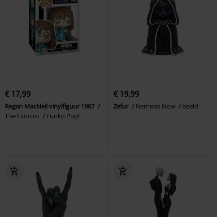
€ 17,99
€ 19,99
Regan MacNeil vinylfiguur 1967
Zefur
Nemesis Now
beeld
The Exorcist
Funko Pop!