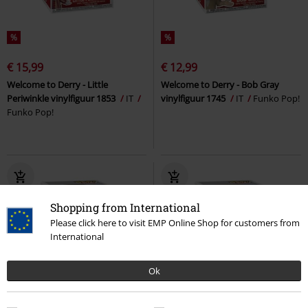
%
%
€ 15,99
€ 12,99
Welcome to Derry - Little
Welcome to Derry - Bob Gray
Periwinkle vinylfiguur 1853
IT
vinylfiguur 1745
IT
Funko Pop!
Funko Pop!
Shopping from International
Please click here to visit EMP Online Shop for customers from
International
Ok
-16%
%