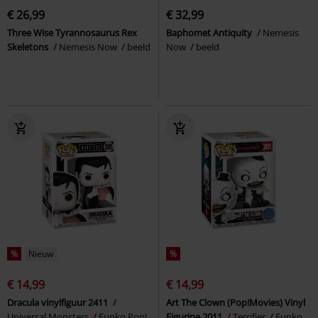
€ 26,99
€ 32,99
Three Wise Tyrannosaurus Rex
Baphomet Antiquity
Nemesis
Skeletons
Nemesis Now
beeld
Now
beeld
%
Nieuw
%
€ 14,99
€ 14,99
Dracula vinylfiguur 2411
Art The Clown (Pop!Movies) Vinyl
Universal Monsters
Funko Pop!
Figurine 2011
Terrifier
Funko