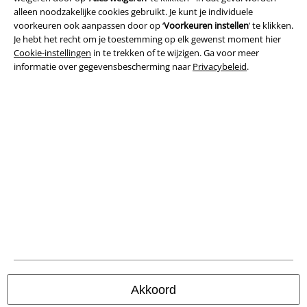
Algemene Voorwaarden
alleen noodzakelijke cookies gebruikt. Je kunt je individuele
voorkeuren ook aanpassen door op ‘
Voorkeuren instellen
’ te klikken.
Bedrijfsgegevens
Je hebt het recht om je toestemming op elk gewenst moment hier
Cookie-instellingen
in te trekken of te wijzigen. Ga voor meer
Privacyverklaring
informatie over gegevensbescherming naar
Privacybeleid
.
Verklaring van conformiteit
Informatie over toegankelijkheid
Cookie-instellingen
Annuleer bestelling
Alle prijzen incl.
wettelijke BTW
© 1986-2026 Large Popmerchandising BV
Akkoord