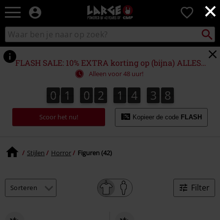
×
Large
0
–
Muziek-,
Packst
Zoek
zoeken
entertainment-,
in
en
catalogus
gaming-
FLASH SALE: 10% EXTRA korting op (bijna) ALLES!*
merch
Alleen voor 48 uur!
+
alternatieve
0
1
0
2
1
4
3
7
0
1
0
2
1
4
3
6
4
8
7
6
kleding
Scoor het nu!
Kopieer de code
FLASH
Stijlen
Horror
Figuren (42)
Filter