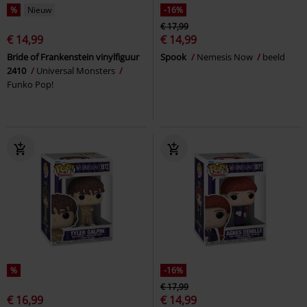
%
Nieuw
-16%
€ 17,99
€ 14,99
€ 14,99
Bride of Frankenstein vinylfiguur
Spook
Nemesis Now
beeld
2410
Universal Monsters
Funko Pop!
%
-16%
€ 17,99
€ 16,99
€ 14,99