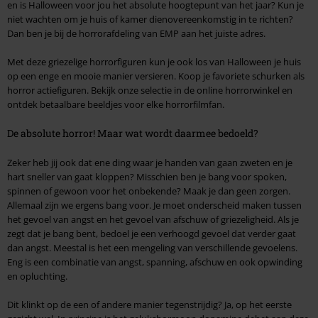
en is Halloween voor jou het absolute hoogtepunt van het jaar? Kun je
niet wachten om je huis of kamer dienovereenkomstig in te richten?
Dan ben je bij de horrorafdeling van EMP aan het juiste adres.
Met deze griezelige horrorfiguren kun je ook los van Halloween je huis
op een enge en mooie manier versieren. Koop je favoriete schurken als
horror actiefiguren. Bekijk onze selectie in de online horrorwinkel en
ontdek betaalbare beeldjes voor elke horrorfilmfan.
De absolute horror! Maar wat wordt daarmee bedoeld?
Zeker heb jij ook dat ene ding waar je handen van gaan zweten en je
hart sneller van gaat kloppen? Misschien ben je bang voor spoken,
spinnen of gewoon voor het onbekende? Maak je dan geen zorgen.
Allemaal zijn we ergens bang voor. Je moet onderscheid maken tussen
het gevoel van angst en het gevoel van afschuw of griezeligheid. Als je
zegt dat je bang bent, bedoel je een verhoogd gevoel dat verder gaat
dan angst. Meestal is het een mengeling van verschillende gevoelens.
Eng is een combinatie van angst, spanning, afschuw en ook opwinding
en opluchting.
Dit klinkt op de een of andere manier tegenstrijdig? Ja, op het eerste