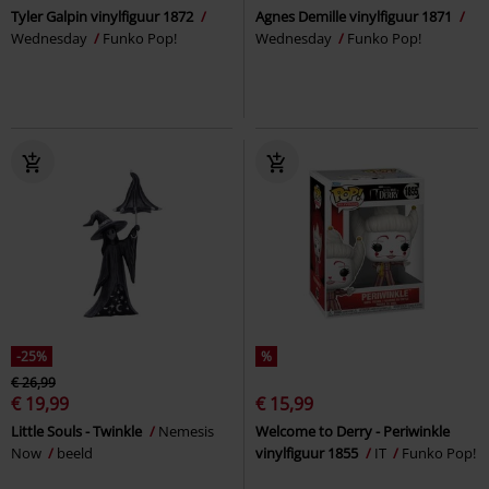
Tyler Galpin vinylfiguur 1872
Agnes Demille vinylfiguur 1871
Wednesday
Funko Pop!
Wednesday
Funko Pop!
-25%
%
€ 26,99
€ 19,99
€ 15,99
Little Souls - Twinkle
Nemesis
Welcome to Derry - Periwinkle
Now
beeld
vinylfiguur 1855
IT
Funko Pop!