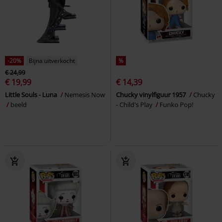
-20%
Bijna uitverkocht
%
€ 24,99
€ 19,99
€ 14,39
Little Souls - Luna
Nemesis Now
Chucky vinylfiguur 1957
Chucky
beeld
- Child's Play
Funko Pop!