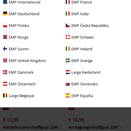
EMP International
EMP France
€ 17,99
€ 14,99
€ 14,99
EMP Deutschland
EMP Italia
The Thing R.J. MacReady Vinyl
Isao Shinomiya vinylfiguur 2248
Figurine 1950
The Thing
Kaiju No. 8
Funko Pop!
EMP Polska
EMP Česká Republika
Funko Pop!
EMP Norge
EMP Schweiz
EMP Suomi
EMP Ireland
EMP United Kingdom
EMP Sverige
EMP Danmark
Large Nederland
EMP Österreich
EMP Slovensko
Large Belgique
EMP España
%
%
€ 10,99
€ 16,99
Haruichi Izumo vinylfiguur 2246
Aoi Kaguragi vinylfiguur 2247