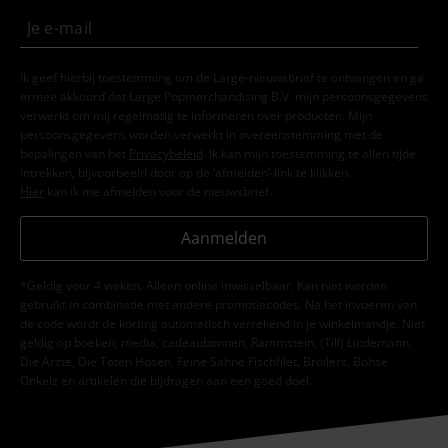
Ik geef hierbij toestemming om de Large-nieuwsbrief te ontvangen en ga
ermee akkoord dat Large Popmerchandising B.V. mijn persoonsgegevens
verwerkt om mij regelmatig te informeren over producten. Mijn
persoonsgegevens worden verwerkt in overeenstemming met de
bepalingen van het
Privacybeleid
. Ik kan mijn toestemming te allen tijde
intrekken, bijvoorbeeld door op de ‘afmelden’-link te klikken.
Hier
kan ik me afmelden voor de nieuwsbrief.
Aanmelden
*Geldig voor 4 weken. Alleen online inwisselbaar. Kan niet worden
gebruikt in combinatie met andere promotiecodes. Na het invoeren van
de code wordt de korting automatisch verrekend in je winkelmandje. Niet
geldig op boeken, media, cadeaubonnen, Rammstein, (Till) Lindemann,
Die Ärzte, Die Toten Hosen, Feine Sahne Fischfilet, Broilers, Böhse
Onkelz en artikelen die bijdragen aan een goed doel.