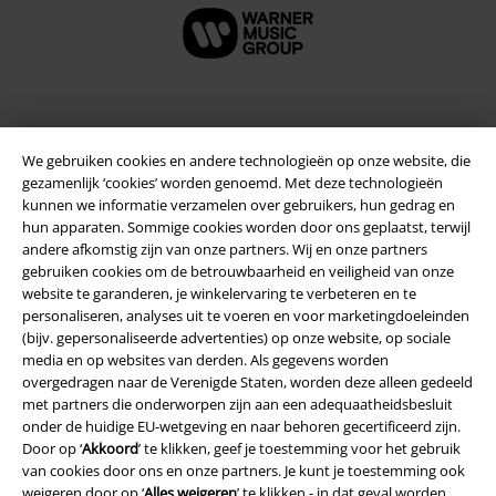
Beveiliging
We gebruiken cookies en andere technologieën op onze website, die
gezamenlijk ‘cookies’ worden genoemd. Met deze technologieën
kunnen we informatie verzamelen over gebruikers, hun gedrag en
hun apparaten. Sommige cookies worden door ons geplaatst, terwijl
andere afkomstig zijn van onze partners. Wij en onze partners
gebruiken cookies om de betrouwbaarheid en veiligheid van onze
website te garanderen, je winkelervaring te verbeteren en te
personaliseren, analyses uit te voeren en voor marketingdoeleinden
(bijv. gepersonaliseerde advertenties) op onze website, op sociale
media en op websites van derden. Als gegevens worden
overgedragen naar de Verenigde Staten, worden deze alleen gedeeld
met partners die onderworpen zijn aan een adequaatheidsbesluit
onder de huidige EU-wetgeving en naar behoren gecertificeerd zijn.
Door op ‘
Akkoord
’ te klikken, geef je toestemming voor het gebruik
Legal
van cookies door ons en onze partners. Je kunt je toestemming ook
weigeren door op ‘
Alles weigeren
’ te klikken - in dat geval worden