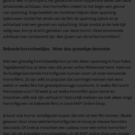
gezicht wel. In principe is het gelukshormoon dopamine debet aan deze
emotionele achtbaan. Een horrorfilm creëert in het begin een gevoel
van spanning. Enge beelden en motieven blijven deze spanning
opbouwen totdat het einde van de film de spanning oplost en je
achterlaat met een gevoel van opluchting. Maar omdat je de hele tijd
veilig was, kon je al echt genieten van deze horror. Deze emotionele
achtbaan kan verslavend zijn. Ben jij een van de echte horrorfans?
Bekende horrorbeeldjes - Meer dan griezelige decoratie
Met een griezelig horrorbeeldje kun je niet alleen spanning in huis halen.
Tegelijkertijd kun je laten zien dat je een echte filmkenner bent. Veel van
de huidige beroemde horrorfiguren komen voort uit even beroemde
horrorfilms. Ze zijn zelfs zo populair dat sommige mensen niet eens
weten in welke film het griezelpersonage voorkomt. In welke film komt
Pennywise voor? Of weet je uit welke horrorfilm Jason komt en
misschien zelfs wat zijn verhaal is? Natuurlijk hebben we niet alleen enge
horrorfiguren uit bekende films in onze EMP Online Shop.
Je kunt ook horror actiefiguren kopen die niet uit een film komen. Blader
gewoon door onze selectie horrorfiguren en koop je nieuwe favoriete
decoratie. Of zoek je misschien een cadeau voor een echte horrorfan?
Dan zijn de griezelige horrorbeeldjes uit de EMP online shop een goede