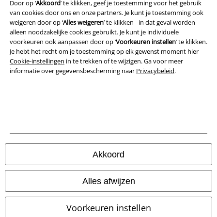
Door op ‘
Akkoord
’ te klikken, geef je toestemming voor het gebruik
Bedrijfsgegevens
van cookies door ons en onze partners. Je kunt je toestemming ook
weigeren door op ‘
Alles weigeren
’ te klikken - in dat geval worden
Privacyverklaring
alleen noodzakelijke cookies gebruikt. Je kunt je individuele
voorkeuren ook aanpassen door op ‘
Voorkeuren instellen
’ te klikken.
Verklaring van conformiteit
Je hebt het recht om je toestemming op elk gewenst moment hier
Cookie-instellingen
in te trekken of te wijzigen. Ga voor meer
informatie over gegevensbescherming naar
Privacybeleid
.
Informatie over toegankelijkheid
Cookie-instellingen
Annuleer bestelling
Alle prijzen incl.
wettelijke BTW
© 1986-2026 Large Popmerchandising BV
Akkoord
Alles afwijzen
Onze online shops
Voorkeuren instellen