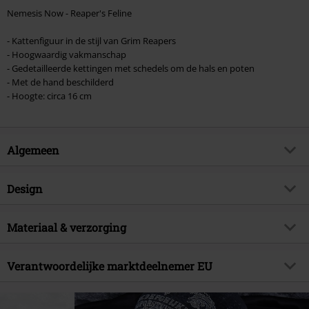
Nemesis Now - Reaper's Feline
- Kattenfiguur in de stijl van Grim Reapers
- Hoogwaardig vakmanschap
- Gedetailleerde kettingen met schedels om de hals en poten
- Met de hand beschilderd
- Hoogte: circa 16 cm
Algemeen
Artikelnr.
556874
Design
Titel
Reapers Feline
Producttype
beeld
Artikelonderwerp
Materiaal & verzorging
Gothic, Horror, Cats, Cadeaus
Kleur
zwart
Merk
Nemesis Now
Buitenmateriaal
polyresin
Verantwoordelijke marktdeelnemer EU
Releasedatum
30-06-2023
Nemesis Now B. V.
Kingsfordweg 151