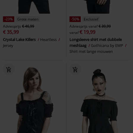
-23%
Grote maten
-50%
Exclusief
Adviesprijs
€ 46,99
Adviesprijs
vanaf
€ 39,99
€ 35,99
€ 19,99
vanaf
Crystal Lake Killers
Heartless
Longsleeve shirt met dubbele
Jersey
meshlaag
Gothicana by EMP
Shirt met lange mouwen