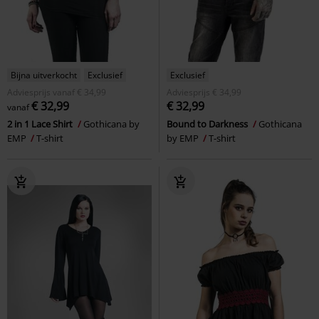
Bijna uitverkocht
Exclusief
Exclusief
Adviesprijs
vanaf
€ 34,99
Adviesprijs
€ 34,99
€ 32,99
€ 32,99
vanaf
2 in 1 Lace Shirt
Gothicana by
Bound to Darkness
Gothicana
EMP
T-shirt
by EMP
T-shirt