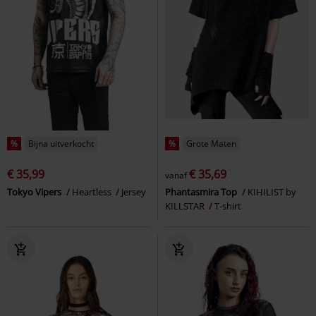
%
Bijna uitverkocht
%
Grote Maten
€ 35,99
€ 35,69
vanaf
Tokyo Vipers
Heartless
Jersey
Phantasmira Top
KIHILIST by
KILLSTAR
T-shirt