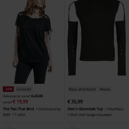
-33%
Exclusief
Bijna uitverkocht
Nieuw
Adviesprijs
vanaf
€ 29,99
€ 19,99
€ 35,99
vanaf
The Ties That Bind
Gothicana by
Men's Gloomtek Top
Heartless
EMP
T-shirt
Shirt met lange mouwen