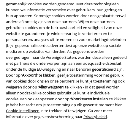
gezamenlijk ‘cookies’ worden genoemd. Met deze technologieën
kunnen we informatie verzamelen over gebruikers, hun gedrag en
hun apparaten. Sommige cookies worden door ons geplaatst, terwijl
andere afkomstig zijn van onze partners. Wij en onze partners
gebruiken cookies om de betrouwbaarheid en veiligheid van onze
website te garanderen, je winkelervaring te verbeteren en te
personaliseren, analyses uit te voeren en voor marketingdoeleinden
-19%
Exclusief
%
(bijv. gepersonaliseerde advertenties) op onze website, op sociale
Adviesprijs
€ 34,99
media en op websites van derden. Als gegevens worden
€ 28,04
€ 32,99
overgedragen naar de Verenigde Staten, worden deze alleen gedeeld
Days Without
Gothicana by
Moral Top
Poizen Industries
T-
met partners die onderworpen zijn aan een adequaatheidsbesluit
EMP
Shirt met lange mouwen
shirt
onder de huidige EU-wetgeving en naar behoren gecertificeerd zijn.
Door op ‘
Akkoord
’ te klikken, geef je toestemming voor het gebruik
van cookies door ons en onze partners. Je kunt je toestemming ook
weigeren door op ‘
Alles weigeren
’ te klikken - in dat geval worden
alleen noodzakelijke cookies gebruikt. Je kunt je individuele
voorkeuren ook aanpassen door op ‘
Voorkeuren instellen
’ te klikken.
Je hebt het recht om je toestemming op elk gewenst moment hier
Cookie-instellingen
in te trekken of te wijzigen. Ga voor meer
informatie over gegevensbescherming naar
Privacybeleid
.