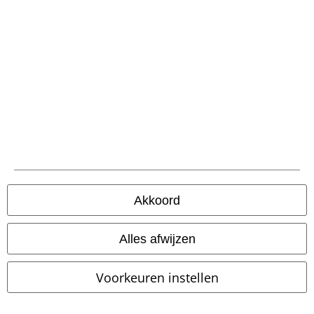
-18%
Bijna uitverkocht
Grote maten
€ 53,99
€ 43,99
€ 29,99
vanaf
Chapel Blessing
Killstar
T-shirt
Burnt Rose
Spiral
Shirt met
lange mouwen
Akkoord
Alles afwijzen
Voorkeuren instellen