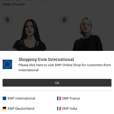
lange mouwen
Shopping from International
Please click here to visit EMP Online Shop for customers from
International
Ok
EMP International
EMP France
%
-55%
Exclusief
EMP Deutschland
EMP Italia
Adviesprijs
€ 59,99