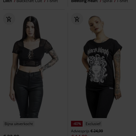
Lilith
Blackcraft Cult
T-shirt
Bleeding Heart
Spiral
T-shirt
Bijna uitverkocht
-40%
Exclusief
Adviesprijs
€ 24,99