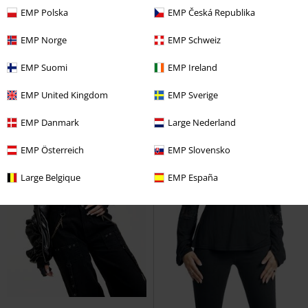
€ 37,99
€ 26,99
EMP Polska
EMP Česká Republika
Maniacal Top
Chemical Black
Floating in the Darkness
EMP Norge
EMP Schweiz
T-shirt
Gothicana by EMP
Gebreide trui
EMP Suomi
EMP Ireland
EMP United Kingdom
EMP Sverige
EMP Danmark
Large Nederland
EMP Österreich
EMP Slovensko
Large Belgique
EMP España