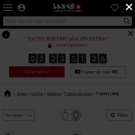
×
Large
0
–
Muziek-,
Packst
Zoek
zoeken
entertainment-,
in
en
catalogus
gaming-
Tot 70% KORTING plus 15% EXTRA*
merch
HAPPY WEEKEND
+
alternatieve
0
2
2
3
5
1
2
5
0
2
2
3
5
1
2
4
2
4
2
6
5
kleding
Scoor het nu!
Kopieer de code
WEEKEND
Stijlen
Gothic
Kleding
T-shirts en tops
T-shirts (364)
Filter