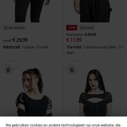
Grote maten
-52%
Exclusief
Adviesprijs
€ 24,99
€ 29,99
€ 11,99
vanaf
Witchcraft
Spiral
T-shirt
The Void
Gothicana by EMP
T-
shirt
We gebruiken cookies en andere technologieën op onze website, die