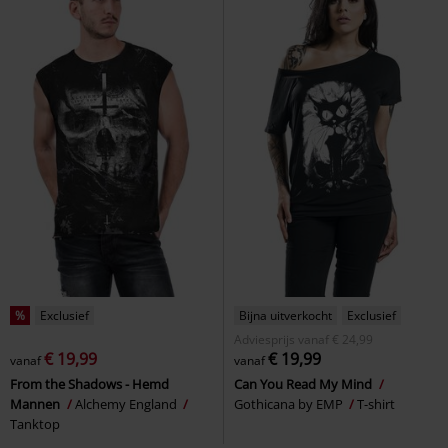
%
Exclusief
Bijna uitverkocht
Exclusief
Adviesprijs
vanaf
€ 24,99
€ 19,99
€ 19,99
vanaf
vanaf
From the Shadows - Hemd
Can You Read My Mind
Mannen
Alchemy England
Gothicana by EMP
T-shirt
Tanktop