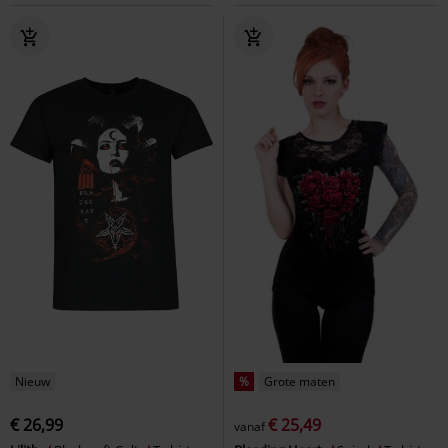
Nieuw
%
Grote maten
€ 26,99
€ 25,49
vanaf