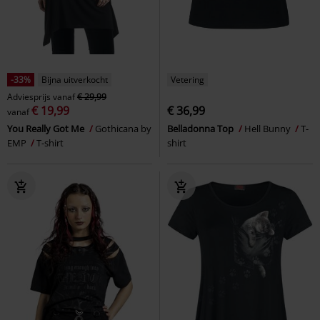
-33%
Bijna uitverkocht
Vetering
Adviesprijs
vanaf
€ 29,99
€ 19,99
€ 36,99
vanaf
You Really Got Me
Gothicana by
Belladonna Top
Hell Bunny
T-
EMP
T-shirt
shirt