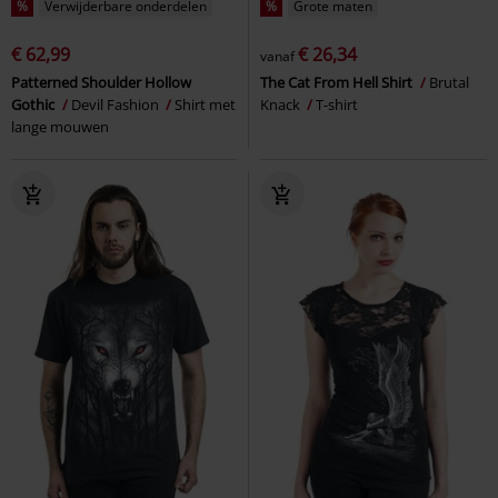
%
Verwijderbare onderdelen
%
Grote maten
€ 62,99
€ 26,34
vanaf
Patterned Shoulder Hollow
The Cat From Hell Shirt
Brutal
Gothic
Devil Fashion
Shirt met
Knack
T-shirt
lange mouwen