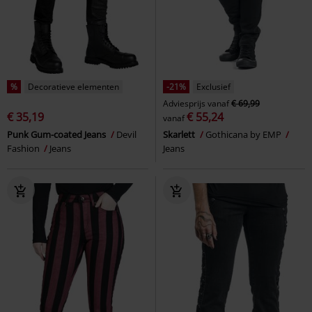
%
Decoratieve elementen
-21%
Exclusief
Adviesprijs
vanaf
€ 69,99
€ 35,19
€ 55,24
vanaf
Punk Gum-coated Jeans
Devil
Skarlett
Gothicana by EMP
Fashion
Jeans
Jeans