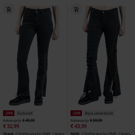
-34%
Exclusief
-26%
Bijna uitverkocht
Adviesprijs
€ 49,99
Adviesprijs
€ 59,99
€ 32,99
€ 43,99
Grace
Gothicana by EMP
Jeans
Nicki
Gothicana by EMP
Jeans