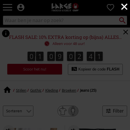
×
Large
0
–
Muziek-,
Packst
Zoek
zoeken
entertainment-,
in
en
catalogus
gaming-
FLASH SALE: 10% EXTRA korting op (bijna) ALLES!*
merch
Alleen voor 48 uur!
+
alternatieve
0
1
0
9
0
2
4
0
0
1
0
9
0
2
3
9
1
3
4
9
0
kleding
Scoor het nu!
Kopieer de code
FLASH
Stijlen
Gothic
Kleding
Broeken
Jeans (25)
Filter