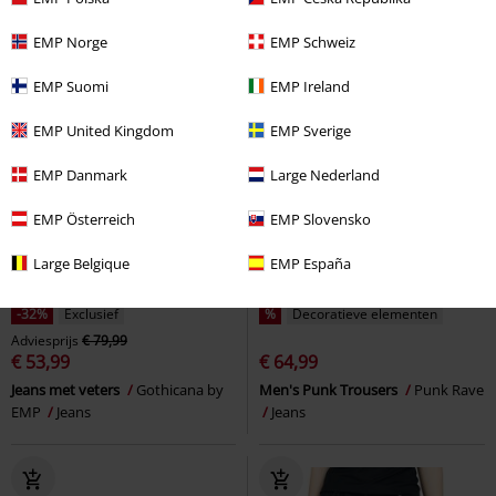
EMP Norge
EMP Schweiz
EMP Suomi
EMP Ireland
EMP United Kingdom
EMP Sverige
EMP Danmark
Large Nederland
EMP Österreich
EMP Slovensko
Large Belgique
EMP España
-32%
Exclusief
%
Decoratieve elementen
Adviesprijs
€ 79,99
€ 53,99
€ 64,99
Jeans met veters
Gothicana by
Men's Punk Trousers
Punk Rave
EMP
Jeans
Jeans