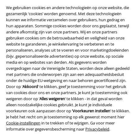
We gebruiken cookies en andere technologieën op onze website, die
gezamenlijk ‘cookies’ worden genoemd. Met deze technologieën
kunnen we informatie verzamelen over gebruikers, hun gedrag en
hun apparaten. Sommige cookies worden door ons geplaatst, terwijl
andere afkomstig zijn van onze partners. Wij en onze partners
gebruiken cookies om de betrouwbaarheid en veiligheid van onze
website te garanderen, je winkelervaring te verbeteren en te
personaliseren, analyses uit te voeren en voor marketingdoeleinden
(bijv. gepersonaliseerde advertenties) op onze website, op sociale
media en op websites van derden. Als gegevens worden
overgedragen naar de Verenigde Staten, worden deze alleen gedeeld
Legal
met partners die onderworpen zijn aan een adequaatheidsbesluit
onder de huidige EU-wetgeving en naar behoren gecertificeerd zijn.
Algemene Voorwaarden
Door op ‘
Akkoord
’ te klikken, geef je toestemming voor het gebruik
van cookies door ons en onze partners. Je kunt je toestemming ook
Bedrijfsgegevens
weigeren door op ‘
Alles weigeren
’ te klikken - in dat geval worden
alleen noodzakelijke cookies gebruikt. Je kunt je individuele
Privacyverklaring
voorkeuren ook aanpassen door op ‘
Voorkeuren instellen
’ te klikken.
Je hebt het recht om je toestemming op elk gewenst moment hier
Cookie-instellingen
in te trekken of te wijzigen. Ga voor meer
Verklaring van conformiteit
informatie over gegevensbescherming naar
Privacybeleid
.