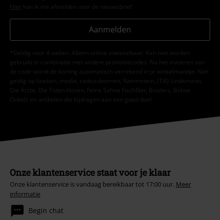
Hier
kan ik me afmelden voor de nieuwsbrief.
Aanmelden
*Geldig voor 4 weken. Alleen online inwisselbaar. Kan niet worden
gebruikt in combinatie met andere promotiecodes. Na het invoeren van
de code wordt de korting automatisch verrekend in je winkelmandje. Niet
geldig op boeken, media, cadeaubonnen, Rammstein, (Till) Lindemann,
Die Ärzte, Die Toten Hosen, Feine Sahne Fischfilet, Broilers, Böhse
Onkelz en artikelen die bijdragen aan een goed doel.
Onze klantenservice staat voor je klaar
Onze klantenservice is vandaag bereikbaar tot 17:00 uur.
Meer
informatie
Begin chat