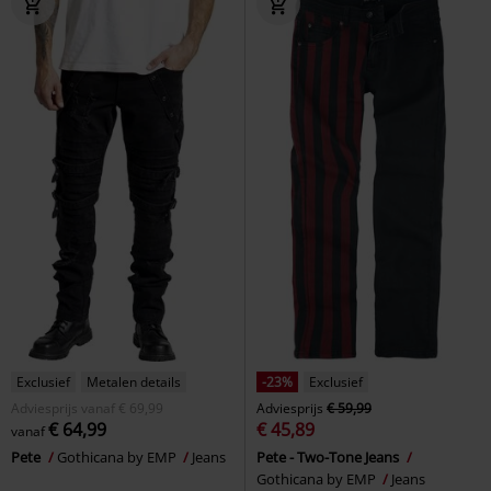
Exclusief
Metalen details
-23%
Exclusief
Adviesprijs
vanaf
€ 69,99
Adviesprijs
€ 59,99
€ 64,99
€ 45,89
vanaf
Pete
Gothicana by EMP
Jeans
Pete - Two-Tone Jeans
Gothicana by EMP
Jeans