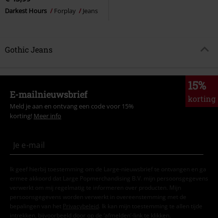
Darkest Hours
Forplay
Jeans
Gothic Jeans
15%
E-mailnieuwsbrief
korting
Meld je aan en ontvang een code voor 15%
korting!
Meer info
Ik geef hierbij toestemming om de Large-nieuwsbrief te ontvangen en ga
ermee akkoord dat Large Popmerchandising B.V. mijn persoonsgegevens
verwerkt om mij regelmatig te informeren over producten. Mijn
persoonsgegevens worden verwerkt in overeenstemming met de
bepalingen van het
Privacybeleid
. Ik kan mijn toestemming te allen tijde
intrekken, bijvoorbeeld door op de ‘afmelden’-link te klikken.