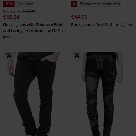
-21%
Exclusief
%
Decoratieve elementen
Adviesprijs
€ 69,99
€ 55,24
€ 64,99
Grace - Jeans with Elaborate Prints
Punk Jeans
Devil Fashion
Jeans
and Lacing
Gothicana by EMP
Jeans