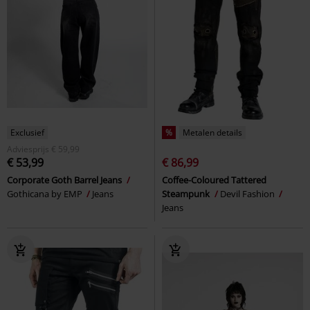
Exclusief
%
Metalen details
Adviesprijs
€ 59,99
€ 53,99
€ 86,99
Corporate Goth Barrel Jeans
Coffee-Coloured Tattered
Gothicana by EMP
Jeans
Steampunk
Devil Fashion
Jeans