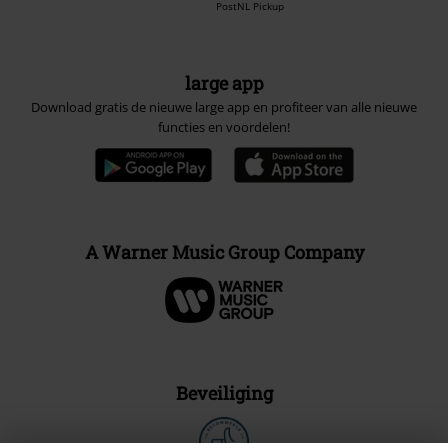
PostNL Pickup
large app
Download gratis de nieuwe large app en profiteer van alle nieuwe
functies en voordelen!
A Warner Music Group Company
Beveiliging