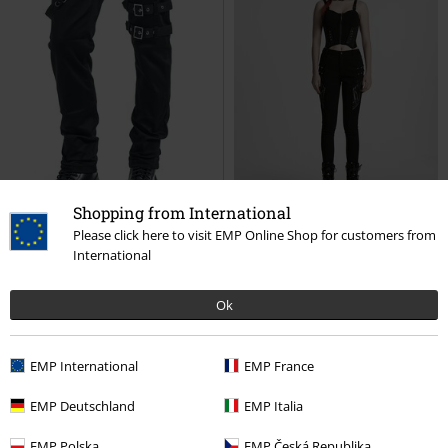
Shopping from International
Please click here to visit EMP Online Shop for customers from
International
Grote maten
Nieuw
Grote maten
€ 73,99
€ 118,99
vanaf
Ok
Ice Breaker
Vixxsin
Jeans
Cyberpunk
Punk Rave
Jeans
EMP International
EMP France
EMP Deutschland
EMP Italia
EMP Polska
EMP Česká Republika