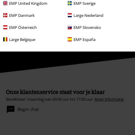
EMP United Kingdom
EMP Sverige
Aanmelden
EMP Danmark
Large Nederland
*Geldig voor 4 weken. Alleen online inwisselbaar. Kan niet worden
gebruikt in combinatie met andere promotiecodes. Na het invoeren van
EMP Österreich
EMP Slovensko
de code wordt de korting automatisch verrekend in je winkelmandje. Niet
geldig op boeken, media, cadeaubonnen, Rammstein, (Till) Lindemann,
Large Belgique
EMP España
Die Ärzte, Die Toten Hosen, Feine Sahne Fischfilet, Broilers, Böhse
Onkelz en artikelen die bijdragen aan een goed doel.
Onze klantenservice staat voor je klaar
Bereikbaar: maandag van 09:00 uur tot 17:00 uur.
Meer informatie
Begin chat