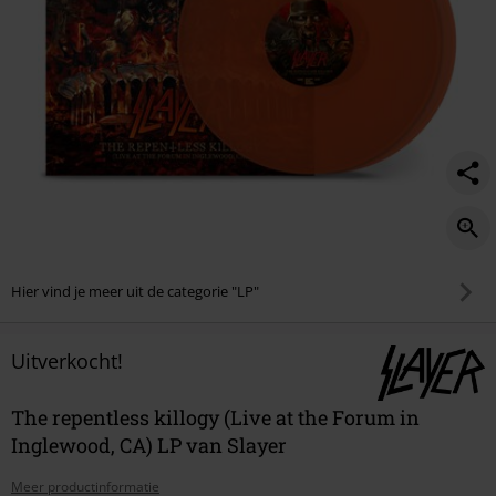
inglewood%2C-
ca%29/586674St.html
Hier vind je meer uit de categorie "LP"
Uitverkocht!
The repentless killogy (Live at the Forum in
Inglewood, CA) LP van Slayer
Meer productinformatie