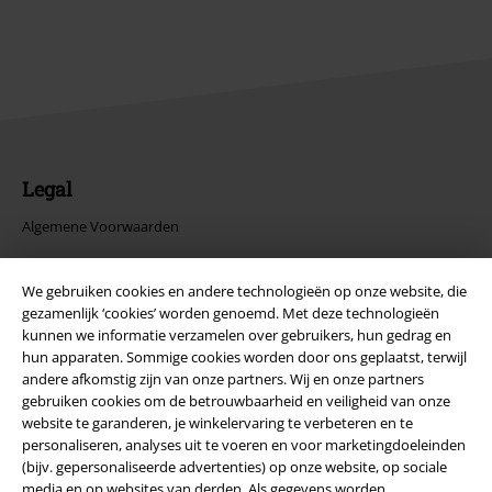
Legal
Algemene Voorwaarden
Bedrijfsgegevens
We gebruiken cookies en andere technologieën op onze website, die
gezamenlijk ‘cookies’ worden genoemd. Met deze technologieën
Privacyverklaring
kunnen we informatie verzamelen over gebruikers, hun gedrag en
hun apparaten. Sommige cookies worden door ons geplaatst, terwijl
Verklaring van conformiteit
andere afkomstig zijn van onze partners. Wij en onze partners
gebruiken cookies om de betrouwbaarheid en veiligheid van onze
website te garanderen, je winkelervaring te verbeteren en te
Informatie over toegankelijkheid
personaliseren, analyses uit te voeren en voor marketingdoeleinden
(bijv. gepersonaliseerde advertenties) op onze website, op sociale
Cookie-instellingen
media en op websites van derden. Als gegevens worden