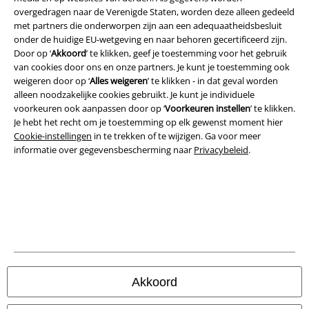
overgedragen naar de Verenigde Staten, worden deze alleen gedeeld
Annuleer bestelling
met partners die onderworpen zijn aan een adequaatheidsbesluit
onder de huidige EU-wetgeving en naar behoren gecertificeerd zijn.
Alle prijzen incl.
wettelijke BTW
Door op ‘
Akkoord
’ te klikken, geef je toestemming voor het gebruik
van cookies door ons en onze partners. Je kunt je toestemming ook
© 1986-2026 Large Popmerchandising BV
weigeren door op ‘
Alles weigeren
’ te klikken - in dat geval worden
alleen noodzakelijke cookies gebruikt. Je kunt je individuele
voorkeuren ook aanpassen door op ‘
Voorkeuren instellen
’ te klikken.
Je hebt het recht om je toestemming op elk gewenst moment hier
Cookie-instellingen
in te trekken of te wijzigen. Ga voor meer
Onze online shops
informatie over gegevensbescherming naar
Privacybeleid
.
EMP International
EMP France
EMP Deutschland
EMP Italia
EMP Polska
Akkoord
EMP Česká Republika