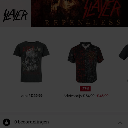
6.
Hell Awaits (Live)
7.
South Of Heaven (Live)
8.
Raining Blood (Live)
9.
Chemical Warfare (Live)
10.
Angel Of Death (Live)
-27%
€ 26,99
vanaf
Adviesprijs
€ 64,99
€ 46,99
0 beoordelingen