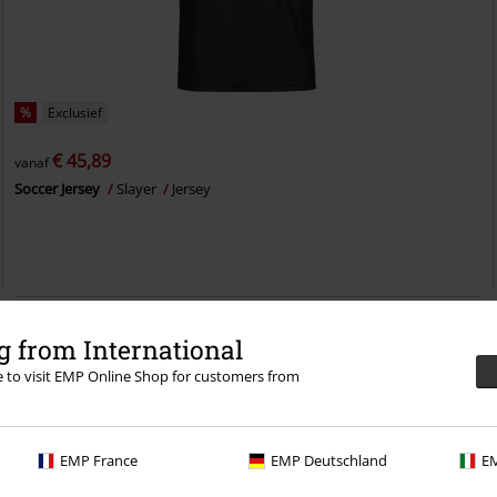
%
Exclusief
€ 45,89
vanaf
Soccer Jersey
Slayer
Jersey
 from International
re to visit EMP Online Shop for customers from
EMP France
EMP Deutschland
EM