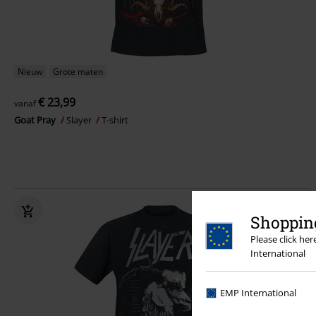
Nieuw
Grote maten
€ 23,99
vanaf
Goat Pray
Slayer
T-shirt
Shopping
Please click he
International
EMP International