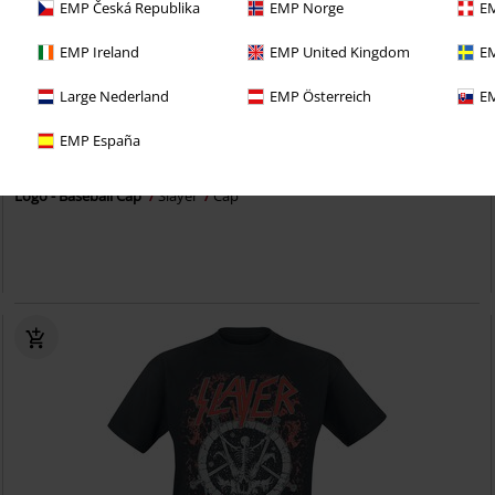
EMP Česká Republika
EMP Norge
EM
EMP Ireland
EMP United Kingdom
EM
Large Nederland
EMP Österreich
EM
Exclusief
EMP España
€ 19,99
Logo - Baseball Cap
Slayer
Cap