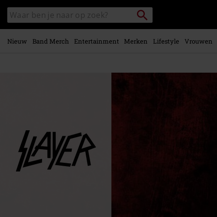
Overslaan
Packstation
Zoek
naar
zoeken
in
hoofdinhoud
catalogus
Nieuw
Band Merch
Entertainment
Merken
Lifestyle
Vrouwen