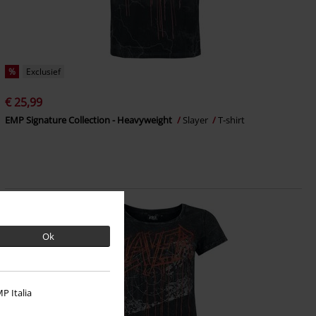
%
Exclusief
€ 25,99
EMP Signature Collection - Heavyweight
Slayer
T-shirt
Ok
P Italia