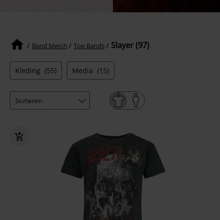
Slayer (97)
Band Merch
Top Bands
Kleding
(55)
Media
(15)