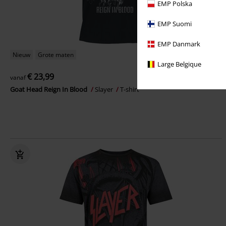
EMP Polska
EMP Suomi
EMP Danmark
Nieuw
Grote maten
Large Belgique
€ 23,99
vanaf
Goat Head Reign In Blood
Slayer
T-shirt