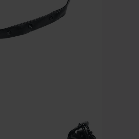
Rammstein, (Ti
cadeaubonnen e