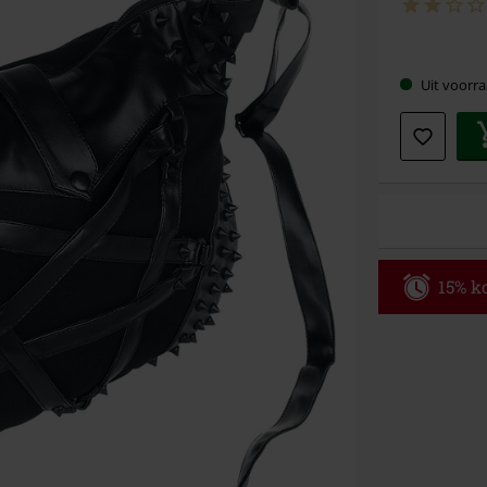
Kies
Uit voorra
je
maat
15% ko
Code
WE
Geldig t/m 09
Minimale best
Zodra je de co
winkelmandje.
Kan niet geco