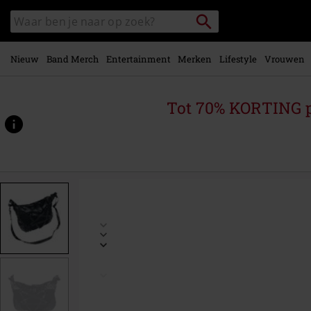
Overslaan
Packstation
Zoek
naar
zoeken
in
hoofdinhoud
catalogus
Nieuw
Band Merch
Entertainment
Merken
Lifestyle
Vrouwen
Tot 70% KORTING 
https://www.large.be/p/spell-
bag/390219St.html