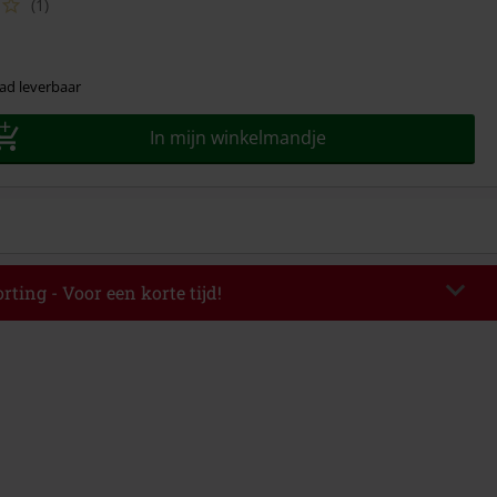
(1)
ad leverbaar
In mijn winkelmandje
rting - Voor een korte tijd!
EKEND
Kopieer de code
-08-2026
elwaarde € 49.99.
de hebt ingevoerd, wordt de korting automatisch verrekend in je
mbineerd worden met andere kortingscodes. Boeken, media, tickets,