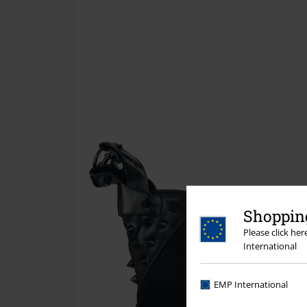
Shopping
Please click he
International
EMP International