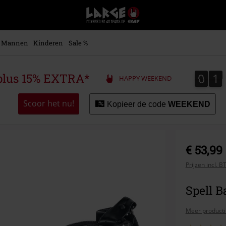
Large
–
Muziek-,
entertainment-,
Mannen
Kinderen
Sale %
en
gaming-
merch
0
1
0
1
plus 15% EXTRA*
HAPPY WEEKEND
+
alternatieve
kleding
Scoor het nu!
Kopieer de code
WEEKEND
€ 53,99
Prijzen incl. 
Spell 
Meer producti