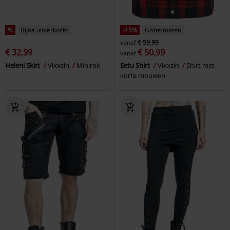
%
Bijna uitverkocht
-15%
Grote maten
vanaf
€ 59,99
€ 32,99
€ 50,99
vanaf
Heleni Skirt
Vixxsin
Minirok
Eetu Shirt
Vixxsin
Shirt met
korte mouwen