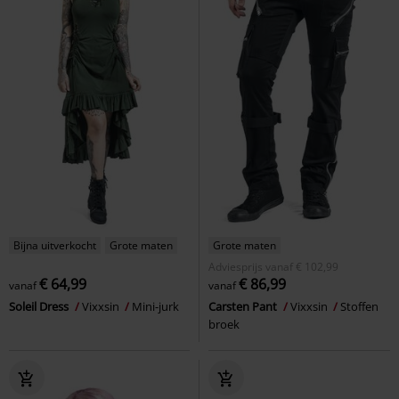
Bijna uitverkocht
Grote maten
Grote maten
Adviesprijs
vanaf
€ 102,99
€ 64,99
€ 86,99
vanaf
vanaf
Soleil Dress
Vixxsin
Mini-jurk
Carsten Pant
Vixxsin
Stoffen
broek