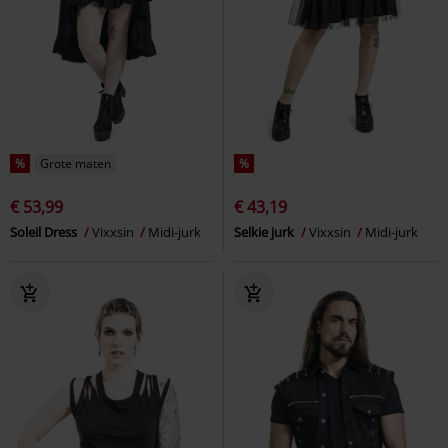
%
Grote maten
%
€ 53,99
€ 43,19
Soleil Dress
Vixxsin
Midi-jurk
Selkie jurk
Vixxsin
Midi-jurk