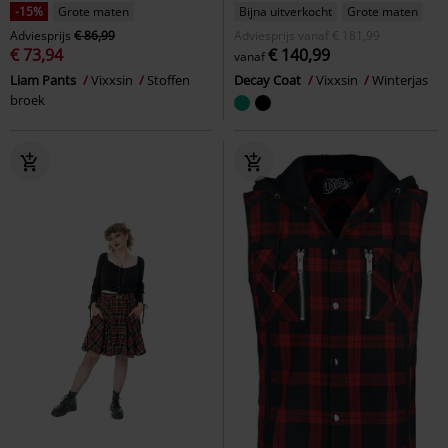
-15%
Grote maten
Bijna uitverkocht
Grote maten
Adviesprijs
€ 86,99
Adviesprijs
vanaf
€ 181,99
€ 73,94
€ 140,99
vanaf
Liam Pants
Vixxsin
Stoffen
Decay Coat
Vixxsin
Winterjas
broek