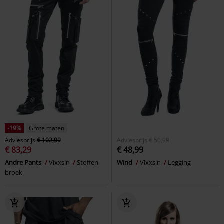
-19%
Grote maten
Adviesprijs
€ 102,99
Adviesprijs
€ 50,99
€ 83,29
€ 48,99
Andre Pants
Vixxsin
Stoffen
Wind
Vixxsin
Legging
broek