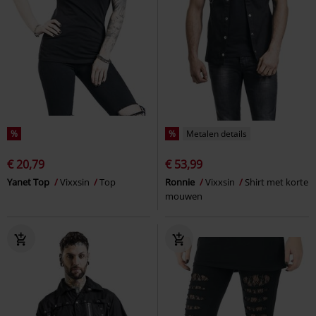
%
%
Metalen details
€ 20,79
€ 53,99
Yanet Top
Vixxsin
Top
Ronnie
Vixxsin
Shirt met korte
mouwen