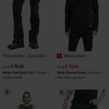
Print met effect
Grote maten
%
Metalen details
€ 95,99
€ 73,94
vanaf
vanaf
Adrian Pant Boot Cut
Vixxsin
Black Chrome Hood
Vixxsin
Stoffen broek
Vest met capuchon