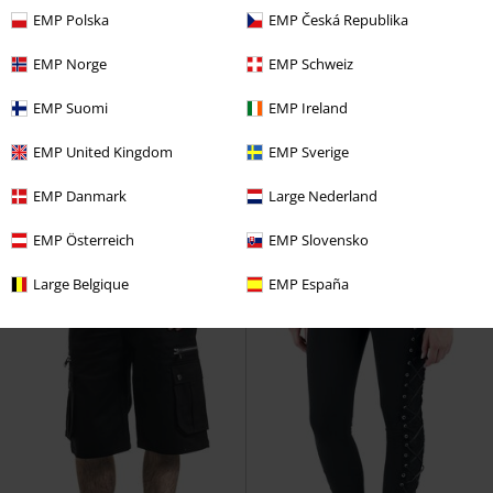
EMP Polska
EMP Česká Republika
EMP Norge
EMP Schweiz
%
Bijna uitverkocht
EMP Suomi
EMP Ireland
€ 68,99
€ 62,99
EMP United Kingdom
EMP Sverige
Graveyard Bloom Dress
Vixxsin
Absence of Light top
Vixxsin
Maxi-jurk
Gebreide trui
EMP Danmark
Large Nederland
EMP Österreich
EMP Slovensko
Large Belgique
EMP España