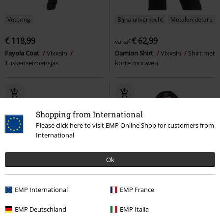
Vetering
Bijna uitverkocht
Metalen details
€ 118,99
€ 62,99
vanaf
Fayola Coat
Vixxsin
Damion Shirt
Vixxsin
Shirt met
Tussenseizoensjas
korte mouwen
Shopping from International
Please click here to visit EMP Online Shop for customers from
International
Ok
EMP International
EMP France
EMP Deutschland
EMP Italia