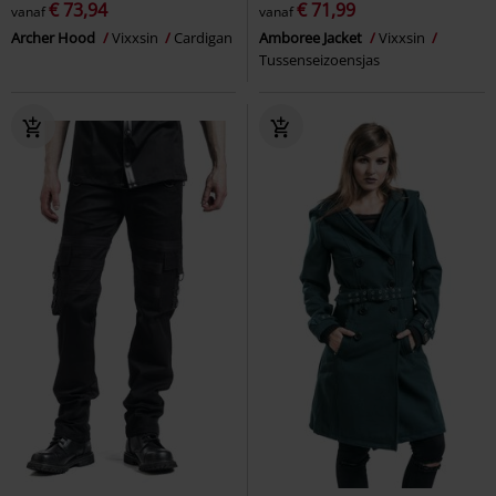
€ 73,94
€ 71,99
vanaf
vanaf
Archer Hood
Vixxsin
Cardigan
Amboree Jacket
Vixxsin
Tussenseizoensjas