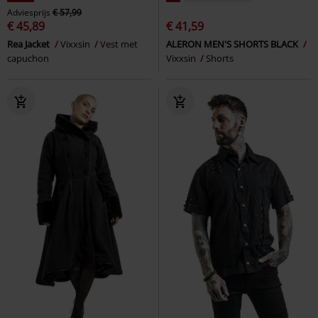
Adviesprijs
€ 57,99
€ 45,89
€ 41,59
Rea Jacket
Vixxsin
Vest met
ALERON MEN'S SHORTS BLACK
capuchon
Vixxsin
Shorts