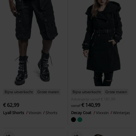
Bijna uitverkocht
Grote maten
Bijna uitverkocht
Grote maten
Adviesprijs
vanaf
€ 181,99
€ 62,99
€ 140,99
vanaf
Lyall Shorts
Vixxsin
Shorts
Decay Coat
Vixxsin
Winterjas