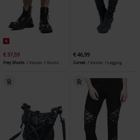
%
€ 37,59
€ 46,99
Frey Shorts
Vixxsin
Shorts
Corset
Vixxsin
Legging