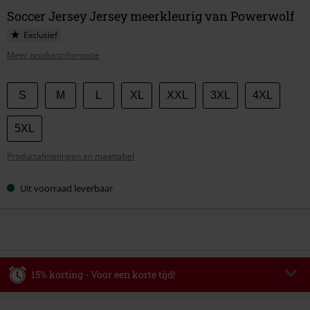
Soccer Jersey Jersey meerkleurig van Powerwolf
Exclusief
Meer productinformatie
Kies
S
M
L
XL
XXL
3XL
4XL
je
maat
5XL
Productafmetingen en maattabel
Uit voorraad leverbaar
15% korting - Voor een korte tijd!
Code
WEEKEND
Kopieer de code