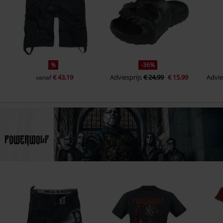
%
-36%
€ 43,19
Adviesprijs
€ 24,99
€ 15,99
Advie
vanaf