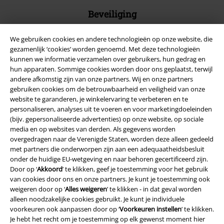
Beveiliging
We gebruiken cookies en andere technologieën op onze website, die
gezamenlijk ‘cookies’ worden genoemd. Met deze technologieën
kunnen we informatie verzamelen over gebruikers, hun gedrag en
hun apparaten. Sommige cookies worden door ons geplaatst, terwijl
andere afkomstig zijn van onze partners. Wij en onze partners
gebruiken cookies om de betrouwbaarheid en veiligheid van onze
website te garanderen, je winkelervaring te verbeteren en te
personaliseren, analyses uit te voeren en voor marketingdoeleinden
(bijv. gepersonaliseerde advertenties) op onze website, op sociale
media en op websites van derden. Als gegevens worden
overgedragen naar de Verenigde Staten, worden deze alleen gedeeld
met partners die onderworpen zijn aan een adequaatheidsbesluit
Legal
onder de huidige EU-wetgeving en naar behoren gecertificeerd zijn.
Door op ‘
Akkoord
’ te klikken, geef je toestemming voor het gebruik
Algemene Voorwaarden
van cookies door ons en onze partners. Je kunt je toestemming ook
weigeren door op ‘
Alles weigeren
’ te klikken - in dat geval worden
alleen noodzakelijke cookies gebruikt. Je kunt je individuele
Bedrijfsgegevens
voorkeuren ook aanpassen door op ‘
Voorkeuren instellen
’ te klikken.
Je hebt het recht om je toestemming op elk gewenst moment hier
Privacyverklaring