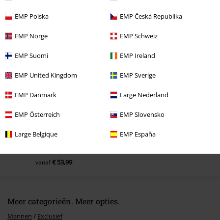
EMP Polska
EMP Česká Republika
EMP Norge
EMP Schweiz
Laatst bezocht
EMP Suomi
EMP Ireland
EMP United Kingdom
EMP Sverige
EMP Danmark
Large Nederland
EMP Österreich
EMP Slovensko
Large Belgique
EMP España
€ 53,99
vanaf
Meer categorieën. Meer opties.
Mannen
Exclusief