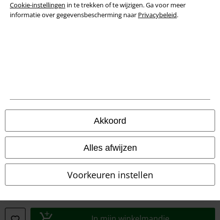
Cookie-instellingen
in te trekken of te wijzigen. Ga voor meer
informatie over gegevensbescherming naar
Privacybeleid
.
Verklaring van conformiteit
Informatie over toegankelijkheid
Cookie-instellingen
Annuleer bestelling
Alle prijzen incl.
wettelijke BTW
Akkoord
© 1986-2026 Large Popmerchandising BV
Alles afwijzen
Voorkeuren instellen
Onze online shops
EMP International
EMP France
In mijn winkelmandje