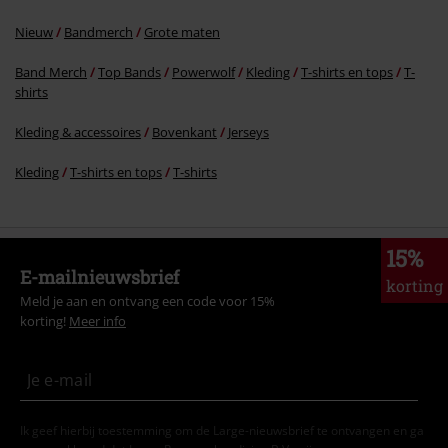
Nieuw
Bandmerch
Grote maten
Band Merch
Top Bands
Powerwolf
Kleding
T-shirts en tops
T-
shirts
Kleding & accessoires
Bovenkant
Jerseys
Kleding
T-shirts en tops
T-shirts
15%
E-mailnieuwsbrief
korting
Meld je aan en ontvang een code voor 15%
korting!
Meer info
Ik geef hierbij toestemming om de Large-nieuwsbrief te ontvangen en ga