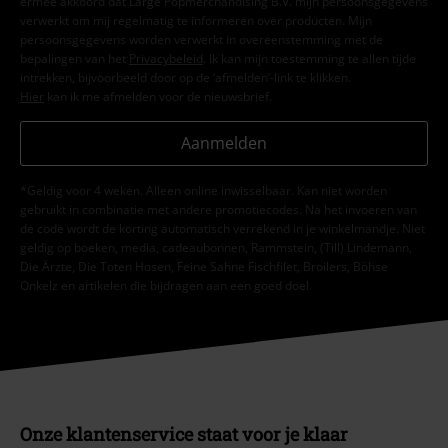
ermee akkoord dat Large Popmerchandising B.V. mijn persoonsgegevens
verwerkt om mij regelmatig te informeren over producten. Mijn
persoonsgegevens worden verwerkt in overeenstemming met de
bepalingen van het
Privacybeleid
. Ik kan mijn toestemming te allen tijde
intrekken, bijvoorbeeld door op de ‘afmelden’-link te klikken.
Hier
kan ik me afmelden voor de nieuwsbrief.
Aanmelden
*Geldig voor 4 weken. Alleen online inwisselbaar. Kan niet worden
gebruikt in combinatie met andere promotiecodes. Na het invoeren van
de code wordt de korting automatisch verrekend in je winkelmandje. Niet
geldig op boeken, media, cadeaubonnen, Rammstein, (Till) Lindemann,
Die Ärzte, Die Toten Hosen, Feine Sahne Fischfilet, Broilers, Böhse
Onkelz en artikelen die bijdragen aan een goed doel.
Onze klantenservice staat voor je klaar