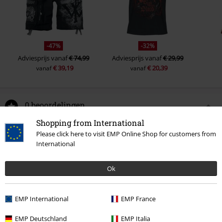
-47%
-32%
Adviesprijs
vanaf
€ 74,99
Adviesprijs
vanaf
€ 29,99
€ 39,19
€ 20,39
vanaf
vanaf
0 beoordelingen
Shopping from International
Geef ons je mening over "Soccer Jersey".
Please click here to visit EMP Online Shop for customers from
International
Schrijf een beoordeling
Ok
EMP International
EMP France
EMP Deutschland
EMP Italia