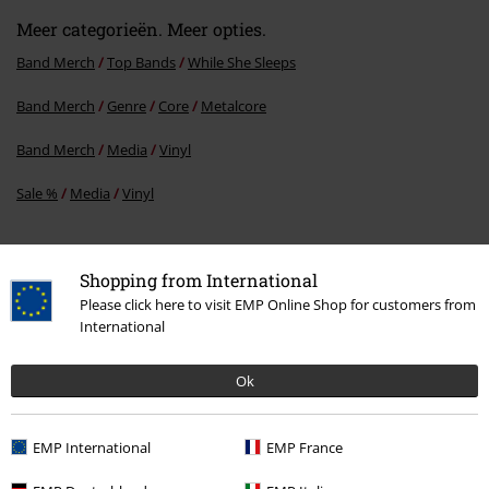
Meer categorieën. Meer opties.
Band Merch
Top Bands
While She Sleeps
Band Merch
Genre
Core
Metalcore
Band Merch
Media
Vinyl
Sale %
Media
Vinyl
Shopping from International
15%
Please click here to visit EMP Online Shop for customers from
E-mailnieuwsbrief
korting
International
Meld je aan en ontvang een code voor 15%
korting!
Meer info
Ok
EMP International
EMP France
Ik geef hierbij toestemming om de Large-nieuwsbrief te ontvangen en ga