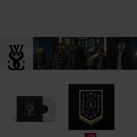
6.
No Feelings Is Final (feat. Aether)
7.
Dopesick (feat. Fin Power – Stone)
8.
Down (feat. Malevolence)
9.
To The Flowers
10.
Out Of The Blue
Suggesties
11.
Enemy Mentality
12.
Radical Hatred / Radical Love
-10%