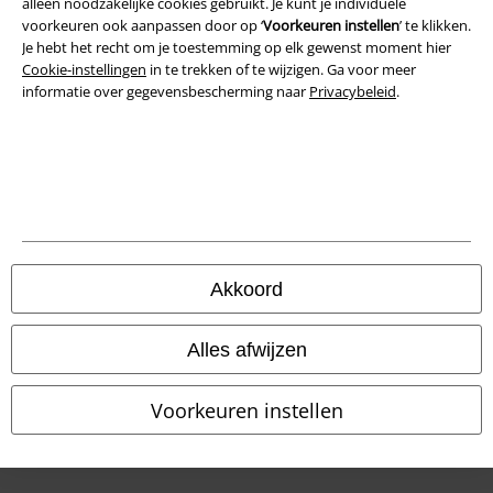
Privacyverklaring
alleen noodzakelijke cookies gebruikt. Je kunt je individuele
voorkeuren ook aanpassen door op ‘
Voorkeuren instellen
’ te klikken.
Je hebt het recht om je toestemming op elk gewenst moment hier
Verklaring van conformiteit
Cookie-instellingen
in te trekken of te wijzigen. Ga voor meer
informatie over gegevensbescherming naar
Privacybeleid
.
Informatie over toegankelijkheid
Cookie-instellingen
Annuleer bestelling
Alle prijzen incl.
wettelijke BTW
© 1986-2026 Large Popmerchandising BV
Akkoord
Alles afwijzen
Onze online shops
Voorkeuren instellen
EMP International
EMP France