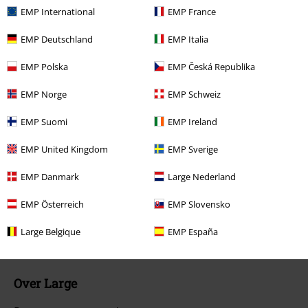
EMP International
EMP France
Annuleer mijn BSC-lidmaatschap
EMP Deutschland
EMP Italia
Betaalmethodes
EMP Polska
EMP Česká Republika
EMP Norge
EMP Schweiz
Overige acties
EMP Suomi
EMP Ireland
Prijsvragen
EMP United Kingdom
EMP Sverige
Large Cadeaubonnen
EMP Danmark
Large Nederland
Large Studentenkorting
EMP Österreich
EMP Slovensko
EMP Backstage Club
Large Belgique
EMP España
Over Large