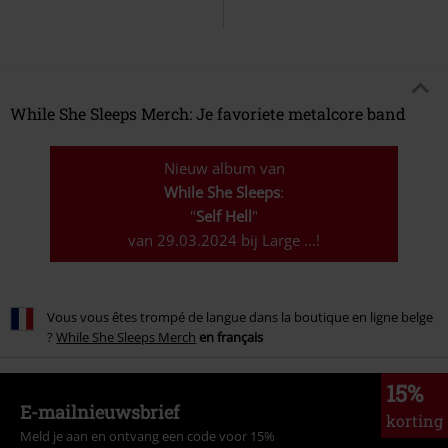
While She Sleeps Merch: Je favoriete metalcore band
Nieuw album van
While She Sleeps
:
"
Self Hell
"
van 29.03.2024 bij Large ...!
Vous vous êtes trompé de langue dans la boutique en ligne belge
?
While She Sleeps Merch
en français
15%
E-mailnieuwsbrief
korting
Meld je aan en ontvang een code voor 15%