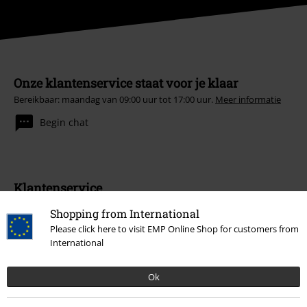
Onze klantenservice staat voor je klaar
Bereikbaar: maandag van 09:00 uur tot 17:00 uur.
Meer informatie
Begin chat
Klantenservice
Shopping from International
Veelgestelde vragen
Please click here to visit EMP Online Shop for customers from
Retourvoorwaarden
International
Retourneer item
Ok
Algemene maat info