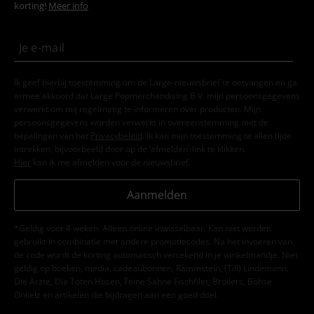
korting!
Meer info
Ik geef hierbij toestemming om de Large-nieuwsbrief te ontvangen en ga
ermee akkoord dat Large Popmerchandising B.V. mijn persoonsgegevens
verwerkt om mij regelmatig te informeren over producten. Mijn
persoonsgegevens worden verwerkt in overeenstemming met de
bepalingen van het
Privacybeleid
. Ik kan mijn toestemming te allen tijde
intrekken, bijvoorbeeld door op de ‘afmelden’-link te klikken.
Hier
kan ik me afmelden voor de nieuwsbrief.
Aanmelden
*Geldig voor 4 weken. Alleen online inwisselbaar. Kan niet worden
gebruikt in combinatie met andere promotiecodes. Na het invoeren van
de code wordt de korting automatisch verrekend in je winkelmandje. Niet
geldig op boeken, media, cadeaubonnen, Rammstein, (Till) Lindemann,
Die Ärzte, Die Toten Hosen, Feine Sahne Fischfilet, Broilers, Böhse
Onkelz en artikelen die bijdragen aan een goed doel.