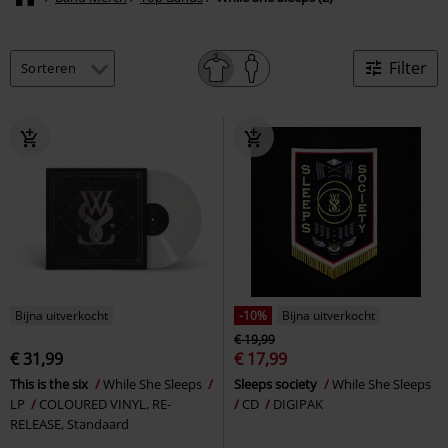
Filter
Bijna uitverkocht
-10%
Bijna uitverkocht
€ 19,99
€ 31,99
€ 17,99
This is the six
While She Sleeps
Sleeps society
While She Sleeps
LP
COLOURED VINYL, RE-
CD
DIGIPAK
RELEASE, Standaard