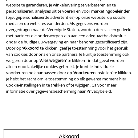
website te garanderen, je winkelervaring te verbeteren en te
Algemene Voorwaarden
personaliseren, analyses uit te voeren en voor marketingdoeleinden
(bijv. gepersonaliseerde advertenties) op onze website, op sociale
Bedrijfsgegevens
media en op websites van derden. Als gegevens worden
overgedragen naar de Verenigde Staten, worden deze alleen gedeeld
Privacyverklaring
met partners die onderworpen zijn aan een adequaatheidsbesluit
onder de huidige EU-wetgeving en naar behoren gecertificeerd zijn.
Door op ‘
Akkoord
’ te klikken, geef je toestemming voor het gebruik
Verklaring van conformiteit
van cookies door ons en onze partners. Je kunt je toestemming ook
weigeren door op ‘
Alles weigeren
’ te klikken - in dat geval worden
Informatie over toegankelijkheid
alleen noodzakelijke cookies gebruikt. Je kunt je individuele
voorkeuren ook aanpassen door op ‘
Voorkeuren instellen
’ te klikken.
Cookie-instellingen
Je hebt het recht om je toestemming op elk gewenst moment hier
Cookie-instellingen
in te trekken of te wijzigen. Ga voor meer
Annuleer bestelling
informatie over gegevensbescherming naar
Privacybeleid
.
Alle prijzen incl.
wettelijke BTW
© 1986-2026 Large Popmerchandising BV
Akkoord