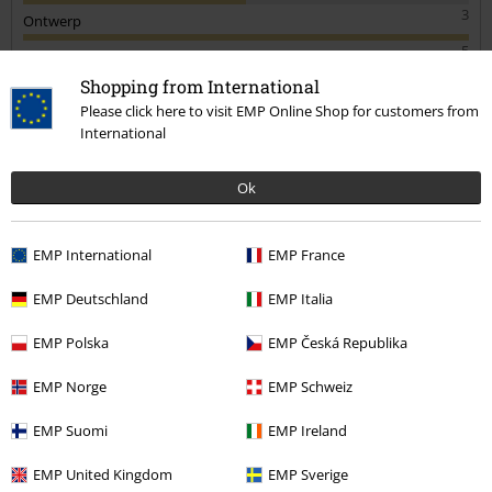
dan ook 3 sterren.
3
Ontwerp
5
Pasvorm
Shopping from International
5
Please click here to visit EMP Online Shop for customers from
Geverifieerde recensie
International
Heeft deze recensie je geholpen?
Ok
EMP International
EMP France
Opmerking
EMP Deutschland
EMP Italia
EMP Polska
EMP Česká Republika
Ame v.
1 Recensie
EMP Norge
EMP Schweiz
Gepost op: woensdag, 23 februari 2022
EMP Suomi
EMP Ireland
Lengte in meter (bijv. 1,78): 1.70
Bestelde maat: 38
EMP United Kingdom
EMP Sverige
Commentaar versturen