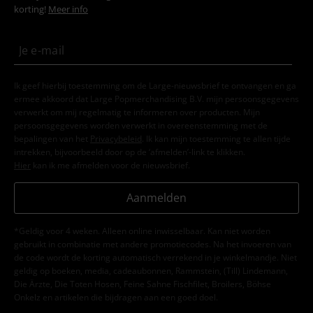
korting!
Meer info
Ik geef hierbij toestemming om de Large-nieuwsbrief te ontvangen en ga
ermee akkoord dat Large Popmerchandising B.V. mijn persoonsgegevens
verwerkt om mij regelmatig te informeren over producten. Mijn
persoonsgegevens worden verwerkt in overeenstemming met de
bepalingen van het
Privacybeleid
. Ik kan mijn toestemming te allen tijde
intrekken, bijvoorbeeld door op de ‘afmelden’-link te klikken.
Hier
kan ik me afmelden voor de nieuwsbrief.
Aanmelden
*Geldig voor 4 weken. Alleen online inwisselbaar. Kan niet worden
gebruikt in combinatie met andere promotiecodes. Na het invoeren van
de code wordt de korting automatisch verrekend in je winkelmandje. Niet
geldig op boeken, media, cadeaubonnen, Rammstein, (Till) Lindemann,
Die Ärzte, Die Toten Hosen, Feine Sahne Fischfilet, Broilers, Böhse
Onkelz en artikelen die bijdragen aan een goed doel.