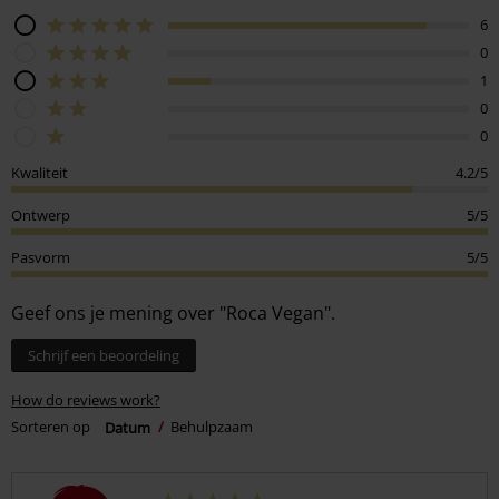
6
0
1
0
0
Kwaliteit
4.2/5
Ontwerp
5/5
Pasvorm
5/5
Geef ons je mening over "Roca Vegan".
Schrijf een beoordeling
How do reviews work?
Sorteren op
Datum
Behulpzaam