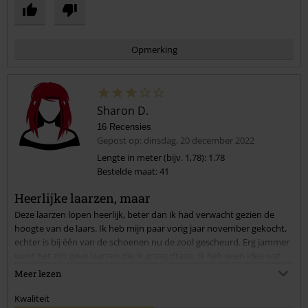
Opmerking
Sharon D.
16 Recensies
Gepost op: dinsdag, 20 december 2022
Lengte in meter (bijv. 1,78): 1.78
Bestelde maat: 41
Commentaar versturen
Heerlijke laarzen, maar
Deze laarzen lopen heerlijk, beter dan ik had verwacht gezien de
hoogte van de laars. Ik heb mijn paar vorig jaar november gekocht,
echter is bij één van de schoenen nu de zool gescheurd. Erg jammer
want het zijn gave laarzen die ik graag draag. Ik heb geen idee wat
voor levensduur ik mag verwachten bij deze schoenen als je ze met
Meer lezen
enige regelmaat draagt (lees, niet dagelijks) maar een diepe scheur in
de zool was wat onverwacht. Om die reden geef ik deze schoenen
Kwaliteit