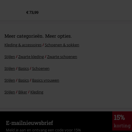
€ 73,99
Meer categorieën. Meer opties.
Kleding & accessoires
Schoenen & sokken
Stijlen
Zwarte kleding
Zwarte schoenen
Stijlen
Basics
Schoenen
Stijlen
Basics
Basics vrouwen
Stijlen
Biker
Kleding
15%
E-mailnieuwsbrief
korting
Meld je aan en ontvang een code voor 15%