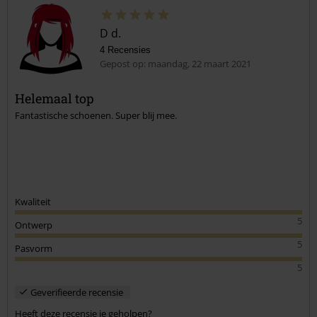
D d.
4 Recensies
Gepost op: maandag, 22 maart 2021
Helemaal top
Fantastische schoenen. Super blij mee.
Commentaar versturen
Kwaliteit
5
Ontwerp
5
Pasvorm
5
Geverifieerde recensie
Heeft deze recensie je geholpen?