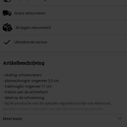
Minimale bestelwaarde € 49.99.
Gratis retourneren
Zodra je de code hebt ingevoerd, wordt de korting automatisch verrekend in
je winkelmandje.
30 dagen retourrecht
Kan niet gecombineerd worden met andere kortingscodes. Boeken, media,
tickets, Rammstein, (Till) Lindemann, Böhse Onkelz, Broilers, Die Ärzte, Die
Toten Hosen, Metality, cadeaubonnen en artikelen met een inbegrepen
Uitstekende service
donatie zijn uitgesloten van de korting.
Artikelbeschrijving
- sluiting: schoenveters
- plateauhoogte: ongeveer 5,5 cm
- hakhoogte: ongeveer 11 cm
- treklus aan de achterkant
- label op de schoentong
- bij de productie van de speciale veganistische lijn van Altercore,
worden er geen materialen van dierlijke oorsprong gebruikt
Meer lezen
Met de hoge hakken "Roca Vegan" van Altercore, kun je er leuk uitzien
zonder dat daar dieren voor hoeven hebben lijden! Bij de productie van