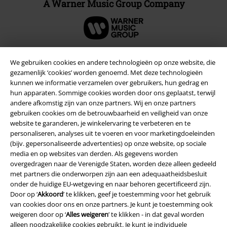
A Warner Music Group Company
We gebruiken cookies en andere technologieën op onze website, die
gezamenlijk ‘cookies’ worden genoemd. Met deze technologieën
Beveiliging
kunnen we informatie verzamelen over gebruikers, hun gedrag en
hun apparaten. Sommige cookies worden door ons geplaatst, terwijl
andere afkomstig zijn van onze partners. Wij en onze partners
gebruiken cookies om de betrouwbaarheid en veiligheid van onze
website te garanderen, je winkelervaring te verbeteren en te
personaliseren, analyses uit te voeren en voor marketingdoeleinden
(bijv. gepersonaliseerde advertenties) op onze website, op sociale
media en op websites van derden. Als gegevens worden
overgedragen naar de Verenigde Staten, worden deze alleen gedeeld
met partners die onderworpen zijn aan een adequaatheidsbesluit
onder de huidige EU-wetgeving en naar behoren gecertificeerd zijn.
Door op ‘
Akkoord
’ te klikken, geef je toestemming voor het gebruik
van cookies door ons en onze partners. Je kunt je toestemming ook
weigeren door op ‘
Alles weigeren
’ te klikken - in dat geval worden
Legal
alleen noodzakelijke cookies gebruikt. Je kunt je individuele