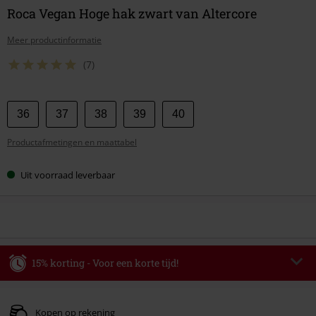
Roca Vegan Hoge hak zwart van Altercore
Meer productinformatie
(7)
Kies
36
37
38
39
40
je
Productafmetingen en maattabel
maat
Uit voorraad leverbaar
15% korting - Voor een korte tijd!
Code
WEEKEND
Kopieer de code
Geldig t/m 09-08-2026
Kopen op rekening