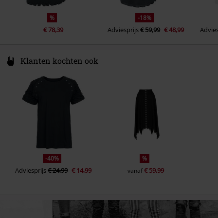
%
-18%
€ 78,39
Adviesprijs
€ 59,99
€ 48,99
Advies
Klanten kochten ook
-40%
%
Adviesprijs
€ 24,99
€ 14,99
€ 59,99
vanaf