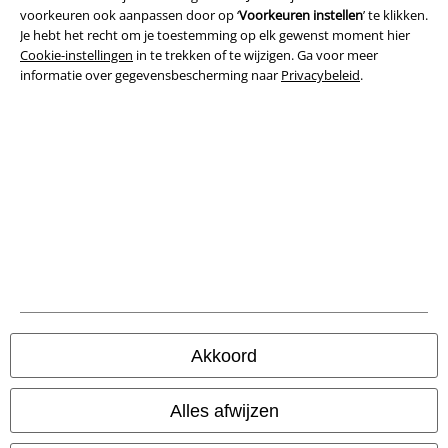
voorkeuren ook aanpassen door op ‘
Voorkeuren instellen
’ te klikken.
Algemene Voorwaarden
Je hebt het recht om je toestemming op elk gewenst moment hier
Cookie-instellingen
in te trekken of te wijzigen. Ga voor meer
Bedrijfsgegevens
informatie over gegevensbescherming naar
Privacybeleid
.
Privacyverklaring
Verklaring van conformiteit
Informatie over toegankelijkheid
Cookie-instellingen
Annuleer bestelling
Alle prijzen incl.
wettelijke BTW
Akkoord
© 1986-2026 Large Popmerchandising BV
Alles afwijzen