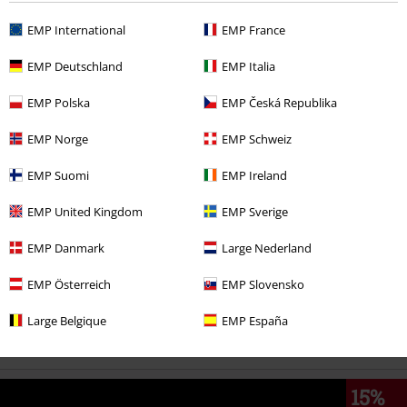
EMP International
EMP France
EMP Deutschland
EMP Italia
€ 64,99
vanaf
EMP Polska
EMP Česká Republika
EMP Norge
EMP Schweiz
Meer categorieën. Meer opties.
Kleding
Broeken
Cargobroeken
EMP Suomi
EMP Ireland
Stijlen
Basics
Kleding
Broeken
EMP United Kingdom
EMP Sverige
Stijlen
Zwarte kleding
Zwarte broeken
Zwarte cargobroeken
EMP Danmark
Large Nederland
Kleding & accessoires
Onderkant
Broeken
EMP Österreich
EMP Slovensko
Stijlen
Basics
Basics mannen
Large Belgique
EMP España
15%