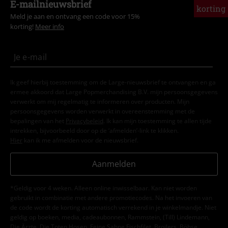
E-mailnieuwsbrief
korting
Meld je aan en ontvang een code voor 15%
korting!
Meer info
Ik geef hierbij toestemming om de Large-nieuwsbrief te ontvangen en ga
ermee akkoord dat Large Popmerchandising B.V. mijn persoonsgegevens
verwerkt om mij regelmatig te informeren over producten. Mijn
persoonsgegevens worden verwerkt in overeenstemming met de
bepalingen van het
Privacybeleid
. Ik kan mijn toestemming te allen tijde
intrekken, bijvoorbeeld door op de ‘afmelden’-link te klikken.
Hier
kan ik me afmelden voor de nieuwsbrief.
Aanmelden
*Geldig voor 4 weken. Alleen online inwisselbaar. Kan niet worden
gebruikt in combinatie met andere promotiecodes. Na het invoeren van
de code wordt de korting automatisch verrekend in je winkelmandje. Niet
geldig op boeken, media, cadeaubonnen, Rammstein, (Till) Lindemann,
Die Ärzte, Die Toten Hosen, Feine Sahne Fischfilet, Broilers, Böhse