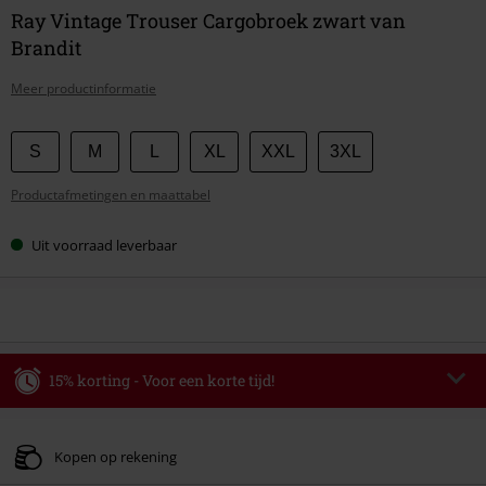
Ray Vintage Trouser Cargobroek zwart van
Brandit
Meer productinformatie
Kies
S
M
L
XL
XXL
3XL
je
Productafmetingen en maattabel
maat
Uit voorraad leverbaar
15% korting - Voor een korte tijd!
Code
WEEKEND
Kopieer de code
Geldig t/m 09-08-2026
Kopen op rekening