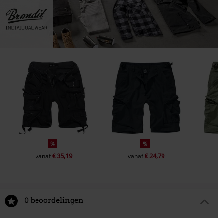
%
%
€ 35,19
€ 24,79
vanaf
vanaf
0 beoordelingen