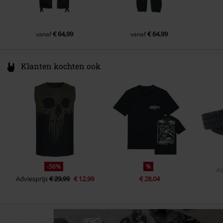
€ 64,99
€ 64,99
vanaf
vanaf
Klanten kochten ook
-56%
%
Ad
Adviesprijs
€ 29,99
€ 12,99
€ 28,04