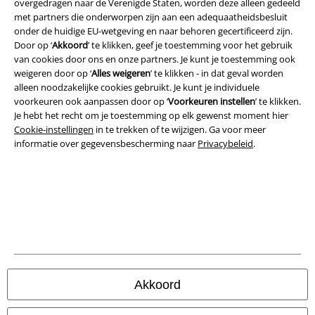
overgedragen naar de Verenigde Staten, worden deze alleen gedeeld
met partners die onderworpen zijn aan een adequaatheidsbesluit
Legal
onder de huidige EU-wetgeving en naar behoren gecertificeerd zijn.
Door op ‘
Akkoord
’ te klikken, geef je toestemming voor het gebruik
Algemene Voorwaarden
van cookies door ons en onze partners. Je kunt je toestemming ook
weigeren door op ‘
Alles weigeren
’ te klikken - in dat geval worden
Bedrijfsgegevens
alleen noodzakelijke cookies gebruikt. Je kunt je individuele
voorkeuren ook aanpassen door op ‘
Voorkeuren instellen
’ te klikken.
Privacyverklaring
Je hebt het recht om je toestemming op elk gewenst moment hier
Cookie-instellingen
in te trekken of te wijzigen. Ga voor meer
Verklaring van conformiteit
informatie over gegevensbescherming naar
Privacybeleid
.
Informatie over toegankelijkheid
Cookie-instellingen
Annuleer bestelling
Alle prijzen incl.
wettelijke BTW
Akkoord
© 1986-2026 Large Popmerchandising BV