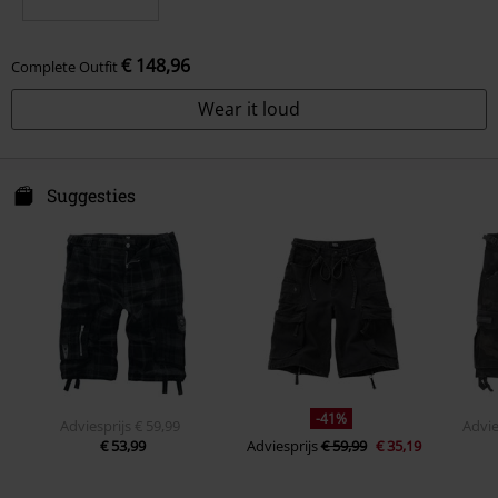
€ 148,96
Complete Outfit
Wear it loud
Suggesties
-41%
Adviesprijs
€ 59,99
Advie
€ 53,99
Adviesprijs
€ 59,99
€ 35,19