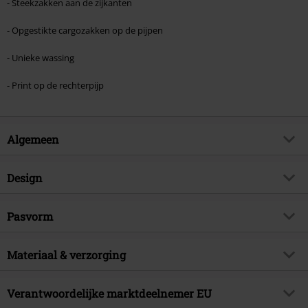
- Steekzakken aan de zijkanten
- Opgestikte cargozakken op de pijpen
- Unieke wassing
- Print op de rechterpijp
Algemeen
Artikelnr.
593256
Design
Titel
Pagan Roots Cargo Shorts
Producttype
Shorts
Brand
Pasvorm
Black Premium by EMP
Patroon
effen
Exclusief
Ja
Stijl/Vorm
Cargo
Wassing
Materiaal & verzorging
Snow Wash
Artikelonderwerp
Basics, Casual wear
Taille
Medium heuphoogte
Bedrukt
ja
Handtekening
nee
Buitenmateriaal
70% katoen, 30% polyester
Beenvorm
Verantwoordelijke marktdeelnemer EU
Comfortabel
Drukvorm
Zeefdruk
Releasedatum
19-03-2026