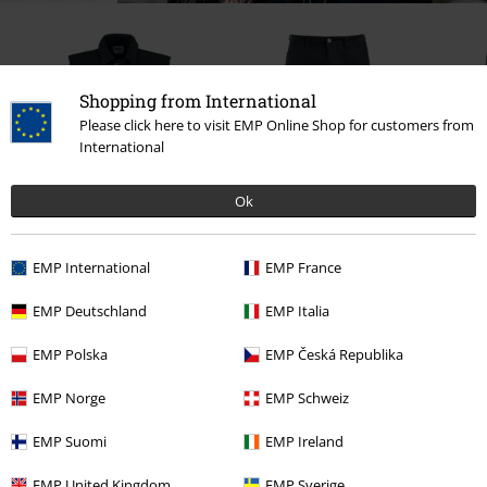
Shopping from International
Please click here to visit EMP Online Shop for customers from
International
Ok
-16%
-15%
Advie
Adviesprijs
vanaf
€ 44,99
Adviesprijs
vanaf
€ 44,99
€ 37,39
€ 37,99
vanaf
vanaf
EMP International
EMP France
EMP Deutschland
EMP Italia
0 beoordelingen
EMP Polska
EMP Česká Republika
EMP Norge
EMP Schweiz
Geef ons je mening over "Pagan Roots Cargo Shorts".
EMP Suomi
EMP Ireland
Schrijf een beoordeling
EMP United Kingdom
EMP Sverige