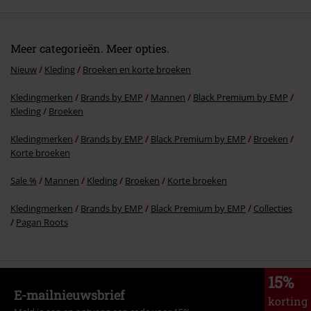
Meer categorieën. Meer opties.
Nieuw
Kleding
Broeken en korte broeken
Kledingmerken
Brands by EMP
Mannen
Black Premium by EMP
Kleding
Broeken
Kledingmerken
Brands by EMP
Black Premium by EMP
Broeken
Korte broeken
Sale %
Mannen
Kleding
Broeken
Korte broeken
Kledingmerken
Brands by EMP
Black Premium by EMP
Collecties
Pagan Roots
15%
E-mailnieuwsbrief
korting