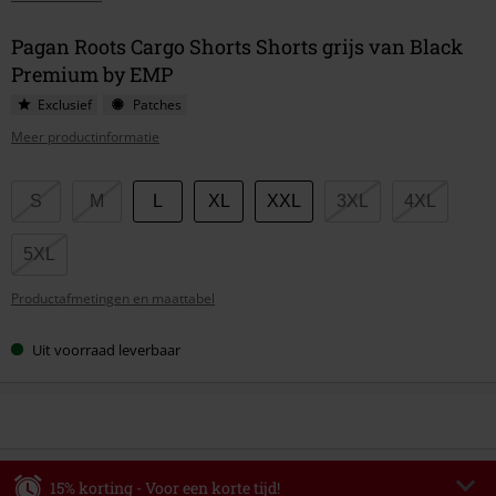
Pagan Roots Cargo Shorts Shorts grijs van Black
Premium by EMP
Exclusief
Patches
Meer productinformatie
Kies
S
M
L
XL
XXL
3XL
4XL
je
maat
5XL
Productafmetingen en maattabel
Uit voorraad leverbaar
15% korting - Voor een korte tijd!