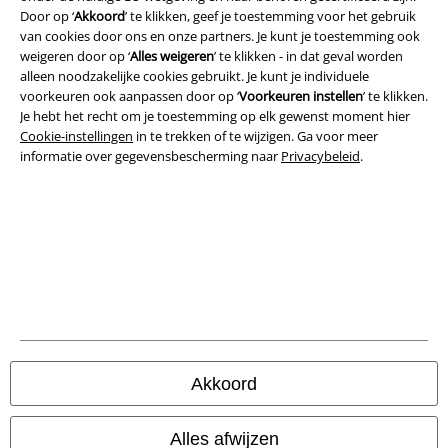
Door op ‘
Akkoord
’ te klikken, geef je toestemming voor het gebruik
Legal
van cookies door ons en onze partners. Je kunt je toestemming ook
Algemene Voorwaarden
weigeren door op ‘
Alles weigeren
’ te klikken - in dat geval worden
alleen noodzakelijke cookies gebruikt. Je kunt je individuele
voorkeuren ook aanpassen door op ‘
Voorkeuren instellen
’ te klikken.
Bedrijfsgegevens
Je hebt het recht om je toestemming op elk gewenst moment hier
Cookie-instellingen
in te trekken of te wijzigen. Ga voor meer
Privacyverklaring
informatie over gegevensbescherming naar
Privacybeleid
.
Verklaring van conformiteit
Informatie over toegankelijkheid
Cookie-instellingen
Annuleer bestelling
Alle prijzen incl.
wettelijke BTW
Akkoord
© 1986-2026 Large Popmerchandising BV
Alles afwijzen