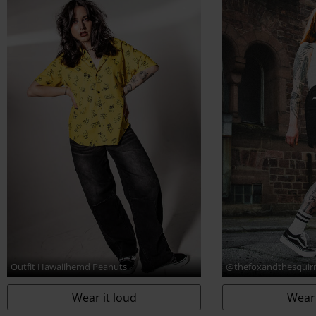
www.vfc.com
Outfit Hawaiihemd Peanuts
@thefoxandthesquirr
Wear it loud
Wear 