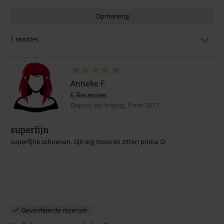
Opmerking
1 reacties
Towi G.
Gepost op: woensdag, 2 augustus 2017 23:20:11
Hey, zou je mij kunnen vertellen of deze schoenen groot of
Anneke F.
klein uitvallen?
6 Recensies
Gepost op: vrijdag, 5 mei 2017
Heeft deze reactie je geholpen?
Commentaar versturen
superfijn
superfijne schoenen, zijn erg mooi en zitten prima :D
Geverifieerde recensie