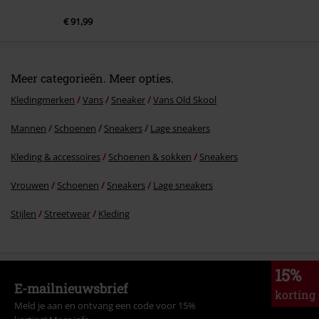
€ 91,99
Meer categorieën. Meer opties.
Kledingmerken
Vans
Sneaker
Vans Old Skool
Mannen
Schoenen
Sneakers
Lage sneakers
Kleding & accessoires
Schoenen & sokken
Sneakers
Vrouwen
Schoenen
Sneakers
Lage sneakers
Stijlen
Streetwear
Kleding
15%
E-mailnieuwsbrief
korting
Meld je aan en ontvang een code voor 15%