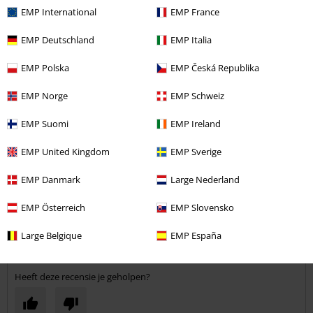
EMP International
EMP France
Opmerking
EMP Deutschland
EMP Italia
EMP Polska
EMP Česká Republika
Edor S.
1 Recensie
EMP Norge
EMP Schweiz
Gepost op: vrijdag, 18 augustus 2017
EMP Suomi
EMP Ireland
Dit zijn al 10 jaar lang mijn schoenen
EMP United Kingdom
EMP Sverige
Ik bestel al 10 jaar lang dezelfde schoenen, zijn de oude versleten
Commentaar versturen
bestel ik weer dezelfde.
EMP Danmark
Large Nederland
EMP Österreich
EMP Slovensko
Large Belgique
EMP España
Geverifieerde recensie
Heeft deze recensie je geholpen?