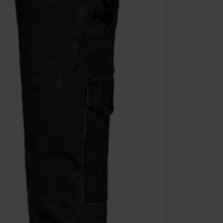
Minimale best
Zodra je de co
winkelmandje.
Kan niet geco
Rammstein, (Ti
cadeaubonnen e