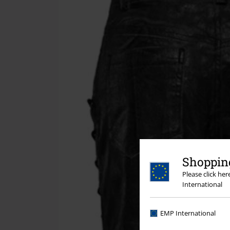
Shopping
Please click he
International
EMP International