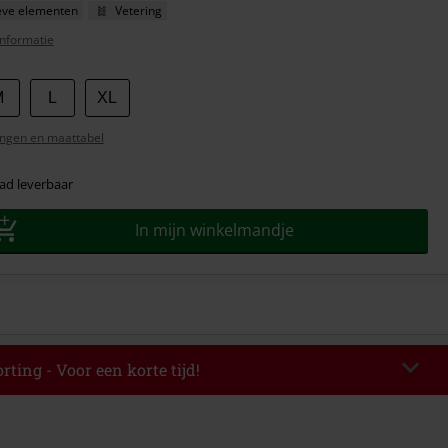
eve elementen
Vetering
nformatie
M
L
XL
ngen en maattabel
ad leverbaar
In mijn winkelmandje
rting - Voor een korte tijd!
EKEND
Kopieer de code
-08-2026