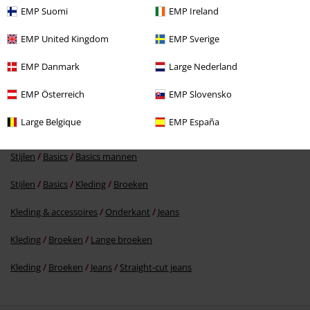
EMP Suomi
EMP Ireland
EMP United Kingdom
EMP Sverige
%
EMP Danmark
Large Nederland
€ 32,99
EMP Österreich
EMP Slovensko
Large Belgique
EMP España
Meer categorieën. Meer opties.
Stijlen
Basics
Basics mannen
Stijlen
Basics
Kleding
Broeken
Kleding & accessoires
Onderkant
Jeans
Kleding
Broeken
Lange broeken
Kleding
Broeken
Jeans
Straight-cut jeans