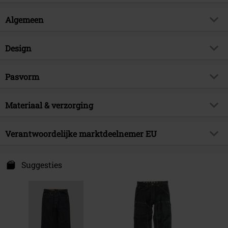
tot er geen kleurstofverlies meer is. Ter indicatie: hier zijn een paar
wasbeurten voor nodig.
Algemeen
Artikelnr.
582805
Design
Titel
Mabry Jeans Rinse
Producttype
Jeans
Brand
Pasvorm
Chet Rock
Patroon
effen
Artikelonderwerp
Basics, Rock wear, Street wear
Stijl/Vorm
Rechte pijp
Details
Materiaal & verzorging
Labelknoop, Siernaden,
Releasedatum
13-06-2025
Verstelbare gesp
Beenvorm
Comfortabel
Sexe
Mannen
Buitenmateriaal
100% katoen
Sluiting
Knoopsluiting
Lengte (van de kleding)
Verantwoordelijke marktdeelnemer EU
Lang
Zakken
5 zakken
Popsoda DE GmbH
Kleur
blauw
Hemmerichstr. 1
Suggesties
97688 Bad Kissingen
Germany
info@popsoda.co.uk