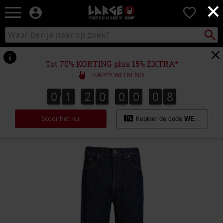
×
Large
0
–
Muziek-,
Packst
Zoek
zoeken
entertainment-,
in
en
catalogus
gaming-
Tot 70% KORTING plus 15% EXTRA*
merch
HAPPY WEEKEND
+
alternatieve
0
1
2
0
0
0
0
8
0
1
2
0
0
0
0
7
1
9
7
8
kleding
Scoor het nu!
Kopieer de code
WEEKEND
https://www.large.be/p/mabry-
jeans-
rinse/582805.html