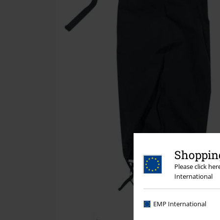
Shopping
Please click he
International
EMP International