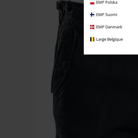
EMP Polska
EMP Suomi
EMP Danmark
Large Belgique