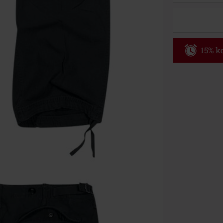
15% ko
Code
AF
Alleen geldig 
Minimale best
Zodra je de co
winkelmandje.
Kan niet geco
Rammstein, (Ti
cadeaubonnen e