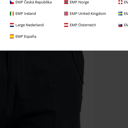
EMP Česká Republika
EMP Norge
EM
EMP Ireland
EMP United Kingdom
EM
Large Nederland
EMP Österreich
EM
EMP España