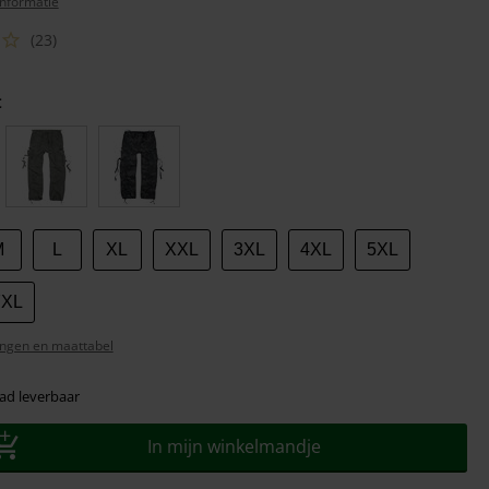
nformatie
(23)
t
M
L
XL
XXL
3XL
4XL
5XL
7XL
ngen en maattabel
ad leverbaar
In mijn winkelmandje