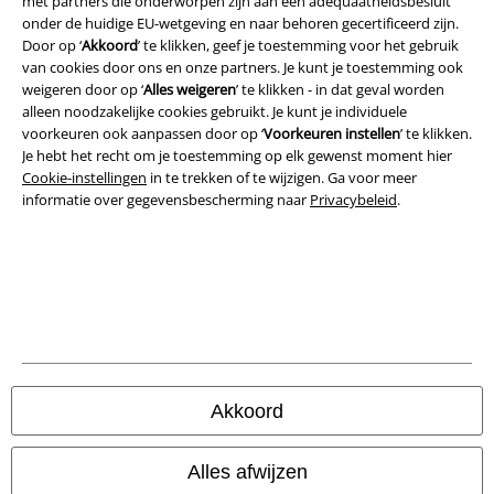
met partners die onderworpen zijn aan een adequaatheidsbesluit
onder de huidige EU-wetgeving en naar behoren gecertificeerd zijn.
Algemene Voorwaarden
Door op ‘
Akkoord
’ te klikken, geef je toestemming voor het gebruik
van cookies door ons en onze partners. Je kunt je toestemming ook
Bedrijfsgegevens
weigeren door op ‘
Alles weigeren
’ te klikken - in dat geval worden
alleen noodzakelijke cookies gebruikt. Je kunt je individuele
voorkeuren ook aanpassen door op ‘
Voorkeuren instellen
’ te klikken.
Privacyverklaring
Je hebt het recht om je toestemming op elk gewenst moment hier
Cookie-instellingen
in te trekken of te wijzigen. Ga voor meer
Verklaring van conformiteit
informatie over gegevensbescherming naar
Privacybeleid
.
Informatie over toegankelijkheid
Cookie-instellingen
Annuleer bestelling
Alle prijzen incl.
wettelijke BTW
Akkoord
© 1986-2026 Large Popmerchandising BV
Alles afwijzen