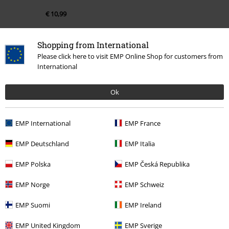
€ 10,99
Shopping from International
Meer categorieën. Meer opties.
Please click here to visit EMP Online Shop for customers from
International
Kleding & accessoires
One-Pieces
Ondergoed
Stijlen
Festival
Bandmerch
Ok
Nieuw
Kleding
Ondergoed
EMP International
EMP France
Kleding
Sokken en kousen
Sokken
EMP Deutschland
EMP Italia
Band Merch
Kleding
EMP Polska
EMP Česká Republika
EMP Norge
EMP Schweiz
15%
E-mailnieuwsbrief
EMP Suomi
EMP Ireland
korting
Meld je aan en ontvang een code voor 15%
EMP United Kingdom
EMP Sverige
korting!
Meer info