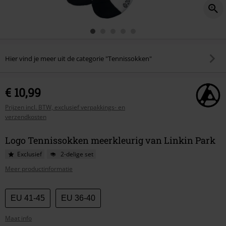
Hier vind je meer uit de categorie "Tennissokken"
€ 10,99
Prijzen incl. BTW, exclusief verpakkings- en
verzendkosten
Logo Tennissokken meerkleurig van Linkin Park
Exclusief
2-delige set
Meer productinformatie
Kies
EU 41-45
EU 36-40
je
Maat info
maat