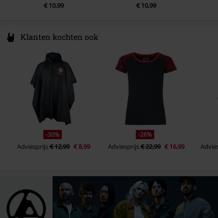
€ 10,99
€ 10,99
Klanten kochten ook
-30%
-26%
Adviesprijs
€ 12,99
€ 8,99
Adviesprijs
€ 22,99
€ 16,99
Advies