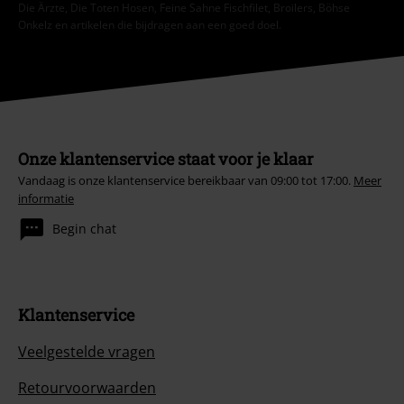
Die Ärzte, Die Toten Hosen, Feine Sahne Fischfilet, Broilers, Böhse
Onkelz en artikelen die bijdragen aan een goed doel.
Onze klantenservice staat voor je klaar
Vandaag is onze klantenservice bereikbaar van 09:00 tot 17:00.
Meer
informatie
Begin chat
Klantenservice
Veelgestelde vragen
Retourvoorwaarden