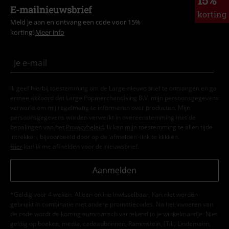
15%
E-mailnieuwsbrief
korting
Meld je aan en ontvang een code voor 15%
korting!
Meer info
Ik geef hierbij toestemming om de Large-nieuwsbrief te ontvangen en ga
ermee akkoord dat Large Popmerchandising B.V. mijn persoonsgegevens
verwerkt om mij regelmatig te informeren over producten. Mijn
persoonsgegevens worden verwerkt in overeenstemming met de
bepalingen van het
Privacybeleid
. Ik kan mijn toestemming te allen tijde
intrekken, bijvoorbeeld door op de ‘afmelden’-link te klikken.
Hier
kan ik me afmelden voor de nieuwsbrief.
Aanmelden
*Geldig voor 4 weken. Alleen online inwisselbaar. Kan niet worden
gebruikt in combinatie met andere promotiecodes. Na het invoeren van
de code wordt de korting automatisch verrekend in je winkelmandje. Niet
geldig op boeken, media, cadeaubonnen, Rammstein, (Till) Lindemann,