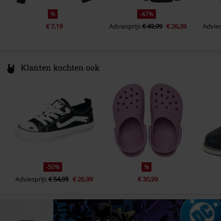
%
-47%
€ 7,19
Adviesprijs
€ 49,99
€ 26,39
Advies
Klanten kochten ook
-50%
%
Adviesprijs
€ 54,95
€ 26,99
€ 30,99