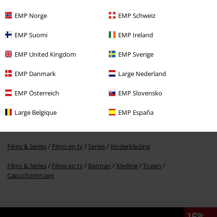
EMP Norge
EMP Schweiz
%
€ 24,79
EMP Suomi
EMP Ireland
EMP United Kingdom
EMP Sverige
Meer categorieën. Meer opties.
EMP Danmark
Large Nederland
Films & Series
Films en tv
Justice League
EMP Österreich
EMP Slovensko
Films & Series
Films en tv
Superheroes vs Villains
Superhelden
Large Belgique
EMP España
Films & Series
Films en tv
Series
Kleding
Truien
Hoodies
Films & Series
Films en tv
Series
Kinderkleding
Films & Series
Films en tv
Batman
Kleding
Truien
Capuchontruien