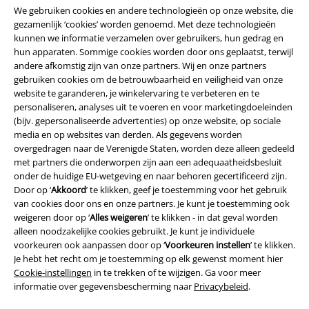
We gebruiken cookies en andere technologieën op onze website, die
gezamenlijk ‘cookies’ worden genoemd. Met deze technologieën
kunnen we informatie verzamelen over gebruikers, hun gedrag en
A Warner Music Group Company
hun apparaten. Sommige cookies worden door ons geplaatst, terwijl
andere afkomstig zijn van onze partners. Wij en onze partners
gebruiken cookies om de betrouwbaarheid en veiligheid van onze
website te garanderen, je winkelervaring te verbeteren en te
personaliseren, analyses uit te voeren en voor marketingdoeleinden
(bijv. gepersonaliseerde advertenties) op onze website, op sociale
media en op websites van derden. Als gegevens worden
overgedragen naar de Verenigde Staten, worden deze alleen gedeeld
Beveiliging
met partners die onderworpen zijn aan een adequaatheidsbesluit
onder de huidige EU-wetgeving en naar behoren gecertificeerd zijn.
Door op ‘
Akkoord
’ te klikken, geef je toestemming voor het gebruik
van cookies door ons en onze partners. Je kunt je toestemming ook
weigeren door op ‘
Alles weigeren
’ te klikken - in dat geval worden
alleen noodzakelijke cookies gebruikt. Je kunt je individuele
voorkeuren ook aanpassen door op ‘
Voorkeuren instellen
’ te klikken.
Je hebt het recht om je toestemming op elk gewenst moment hier
Cookie-instellingen
in te trekken of te wijzigen. Ga voor meer
informatie over gegevensbescherming naar
Privacybeleid
.