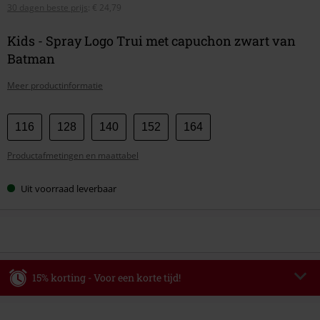
30 dagen beste prijs
:
€ 24,79
Kids - Spray Logo Trui met capuchon zwart van
Batman
Meer productinformatie
Kies
116
128
140
152
164
je
Productafmetingen en maattabel
maat
Uit voorraad leverbaar
15% korting - Voor een korte tijd!
Code
WEEKEND
Kopieer de code