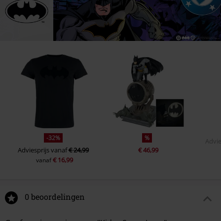
-32%
%
Advie
Adviesprijs
vanaf
€ 24,99
€ 46,99
€ 16,99
vanaf
0 beoordelingen