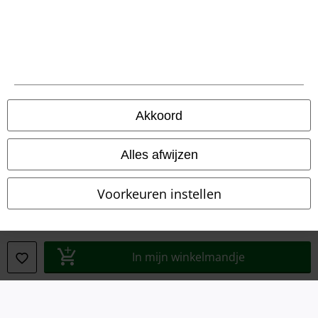
Legal
Algemene Voorwaarden
Bedrijfsgegevens
Akkoord
Privacyverklaring
Alles afwijzen
Verklaring van conformiteit
Voorkeuren instellen
Informatie over toegankelijkheid
Cookie-instellingen
In mijn winkelmandje
Annuleer bestelling
Alle prijzen incl.
wettelijke BTW
© 1986-2026 Large Popmerchandising BV