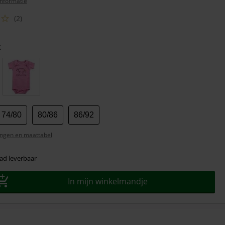
nformatie
(2)
t
74/80
80/86
86/92
ngen en maattabel
ad leverbaar
In mijn winkelmandje