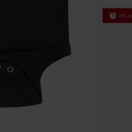
15% ko
Code
WE
Geldig t/m 09
Minimale best
Zodra je de co
winkelmandje.
Kan niet geco
Rammstein, (Ti
cadeaubonnen e