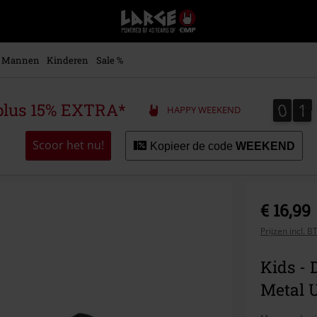
Large
–
Muziek-,
entertainment-,
Mannen
Kinderen
Sale %
en
gaming-
merch
0
1
0
1
plus 15% EXTRA*
HAPPY WEEKEND
+
alternatieve
kleding
Scoor het nu!
Kopieer de code
WEEKEND
€ 16,99
Prijzen incl. 
Kids -
Metal 