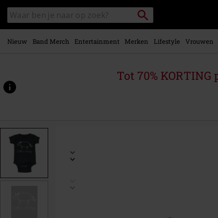
Overslaan
Packstation
Zoek
naar
zoeken
in
hoofdinhoud
catalogus
Nieuw
Band Merch
Entertainment
Merken
Lifestyle
Vrouwen
Tot 70% KORTING 
https://www.large.be/p/kids-
-
-
death-
metal/454073.html