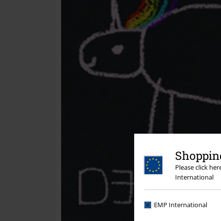
Shopping
Please click he
International
EMP International