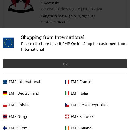
1 Recensie
Gepost op: dinsdag, 16 januari 2024
Lengte in meter (bijv. 1,78): 1.80
Bestelde maat: L
Commentaar versturen
Valt klein
Shopping from International
Het is heel erg mooi, maar de mouwen vallen heel klein.
Please click here to visit EMP Online Shop for customers from
Dus ik moet helaas retourneren.
International
Ok
Kwaliteit
EMP International
EMP France
5
Ontwerp
5
EMP Deutschland
EMP Italia
Pasvorm
1
Breedte
EMP Polska
EMP Česká Republika
Te nauw
Perfect
Te wijd
EMP Norge
EMP Schweiz
Lengte
Te kort
Perfect
Te lang
EMP Suomi
EMP Ireland