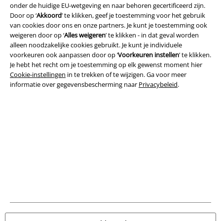
onder de huidige EU-wetgeving en naar behoren gecertificeerd zijn.
Door op ‘
Akkoord
’ te klikken, geef je toestemming voor het gebruik
van cookies door ons en onze partners. Je kunt je toestemming ook
weigeren door op ‘
Alles weigeren
’ te klikken - in dat geval worden
alleen noodzakelijke cookies gebruikt. Je kunt je individuele
Legal
voorkeuren ook aanpassen door op ‘
Voorkeuren instellen
’ te klikken.
Je hebt het recht om je toestemming op elk gewenst moment hier
Algemene Voorwaarden
Cookie-instellingen
in te trekken of te wijzigen. Ga voor meer
informatie over gegevensbescherming naar
Privacybeleid
.
Bedrijfsgegevens
Privacyverklaring
Verklaring van conformiteit
Informatie over toegankelijkheid
Cookie-instellingen
Annuleer bestelling