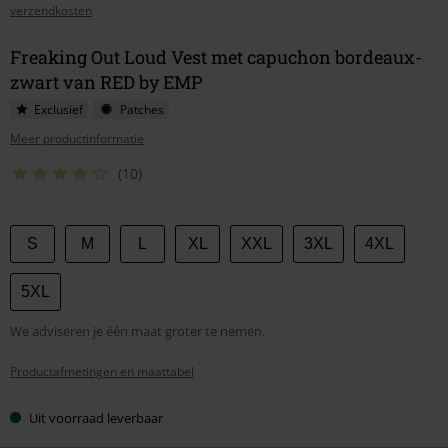
verzendkosten
Freaking Out Loud Vest met capuchon bordeaux-
zwart van RED by EMP
Exclusief
Patches
Meer productinformatie
(10)
Kies
S
M
L
XL
XXL
3XL
4XL
je
maat
5XL
We adviseren je één maat groter te nemen.
Productafmetingen en maattabel
Uit voorraad leverbaar