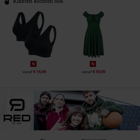
Klanten kochten ook
%
%
€ 16,99
€ 59,99
vanaf
vanaf