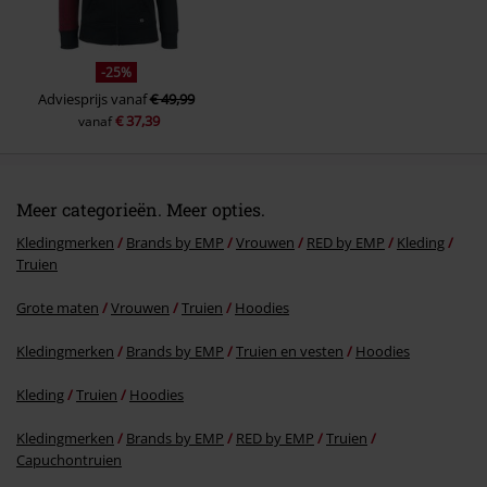
-25%
Adviesprijs
vanaf
€ 49,99
€ 37,39
vanaf
Meer categorieën. Meer opties.
Kledingmerken
Brands by EMP
Vrouwen
RED by EMP
Kleding
Truien
Grote maten
Vrouwen
Truien
Hoodies
Kledingmerken
Brands by EMP
Truien en vesten
Hoodies
Kleding
Truien
Hoodies
Kledingmerken
Brands by EMP
RED by EMP
Truien
Capuchontruien