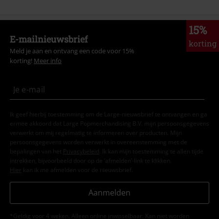
15%
E-mailnieuwsbrief
korting
Meld je aan en ontvang een code voor 15%
korting!
Meer info
Ik geef hierbij toestemming om de Large-nieuwsbrief te ontvangen en ga
ermee akkoord dat Large Popmerchandising B.V. mijn persoonsgegevens
verwerkt om mij regelmatig te informeren over producten. Mijn
persoonsgegevens worden verwerkt in overeenstemming met de
bepalingen van het
Privacybeleid
. Ik kan mijn toestemming te allen tijde
intrekken, bijvoorbeeld door op de ‘afmelden’-link te klikken.
Hier
kan ik me afmelden voor de nieuwsbrief.
Aanmelden
*Geldig voor 4 weken. Alleen online inwisselbaar. Kan niet worden