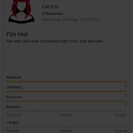
Carol H.
2 Recensies
Gepost op: zaterdag, 11 juni 2022
Fijn vest
Fijn vest: stof voelt zacht kleur blijft mooi. Valt iets klein.
Commentaar versturen
Kwaliteit
5
Ontwerp
5
Pasvorm
5
Breedte
Te nauw
Perfect
Te wijd
Lengte
Te kort
Perfect
Te lang