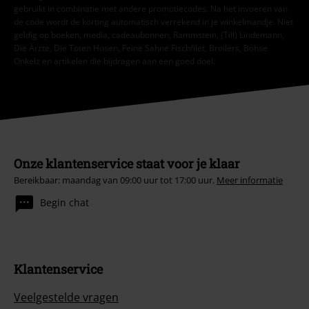
gebruikt in combinatie met andere promotiecodes. Na het invoeren van
de code wordt de korting automatisch verrekend in je winkelmandje. Niet
geldig op boeken, media, cadeaubonnen, Rammstein, (Till) Lindemann,
Die Ärzte, Die Toten Hosen, Feine Sahne Fischfilet, Broilers, Böhse
Onkelz en artikelen die bijdragen aan een goed doel.
Onze klantenservice staat voor je klaar
Bereikbaar: maandag van 09:00 uur tot 17:00 uur.
Meer informatie
Begin chat
Klantenservice
Veelgestelde vragen