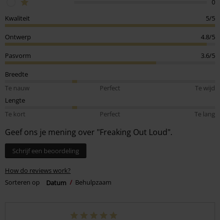
0
Kwaliteit
5/5
Ontwerp
4.8/5
Pasvorm
3.6/5
Breedte
Te nauw
Perfect
Te wijd
Lengte
Te kort
Perfect
Te lang
Geef ons je mening over "Freaking Out Loud".
Schrijf een beoordeling
How do reviews work?
Sorteren op
Datum
Behulpzaam