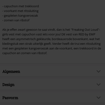
- capuchon met trekkoord
- voorkant met ritssluiting
- gespleten kangoeroezak
- zomen van ribstof
Als je effen zwart gewoon te saai vindt, dan is het "Freaking Out Loud"-
girls vest met capuchon vast iets voor jou! Dit vest van RED by EMP
heeft een asymmetrisch gekleurde, bordeauxrode bovenkant, wat het
kledingstuk een strak uiterlijk geeft. Verder heeft de trui een ritssluiting
met een gespleten kangoeroezak aan de voorkant, een trekkoord in de
capuchon en zomen van ribstof.
Algemeen
Artikelnr.
330090
Design
Titel
Freaking Out Loud
Producttype
Vest met capuchon
Brand
Pasvorm
RED by EMP
Patroon
effen
Exclusief
Ja