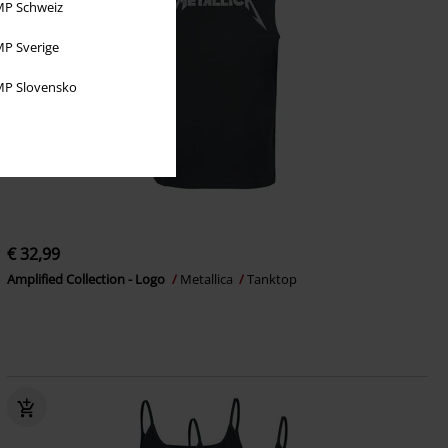
P Schweiz
P Sverige
P Slovensko
€ 32,99
Amplified Collection - Logo
Metallica
Tanktop