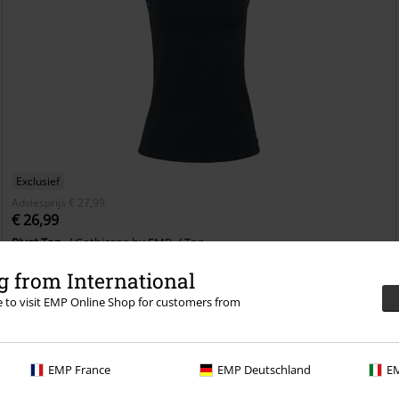
Exclusief
Adviesprijs
€ 27,99
€ 26,99
Rivet Top
Gothicana by EMP
Top
 from International
re to visit EMP Online Shop for customers from
EMP France
EMP Deutschland
EM