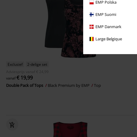
EMP Polska
EMP Suomi
EMP Danmark
Large Belgique
Exclusief
2-delige set
Adviesprijs
vanaf
€ 24,99
€ 19,99
vanaf
Double Pack of Tops
Black Premium by EMP
Top