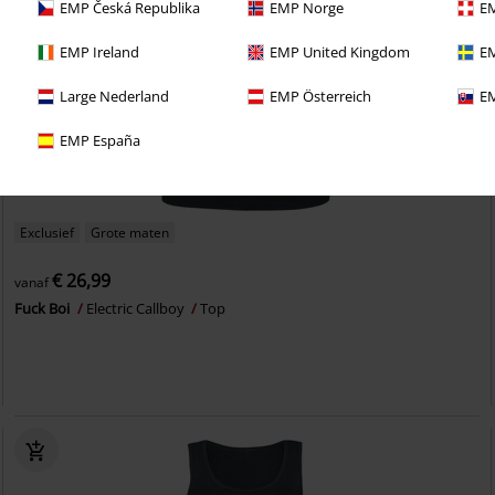
EMP Česká Republika
EMP Norge
EM
EMP Ireland
EMP United Kingdom
EM
Large Nederland
EMP Österreich
EM
EMP España
Exclusief
Grote maten
€ 26,99
vanaf
Fuck Boi
Electric Callboy
Top