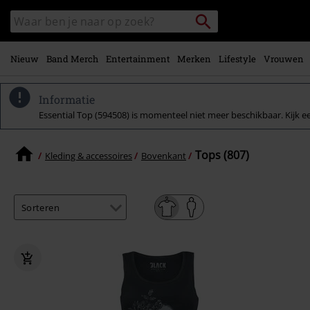
Overslaan
Packstation
Zoek
naar
zoeken
in
hoofdinhoud
catalogus
Nieuw
Band Merch
Entertainment
Merken
Lifestyle
Vrouwen
Informatie
Essential Top (594508) is momenteel niet meer beschikbaar. Kijk e
Tops (807)
Kleding & accessoires
Bovenkant