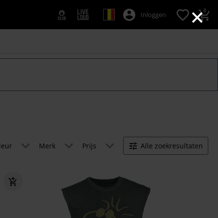
×
0
Inloggen
leur
Merk
Prijs
Alle zoekresultaten