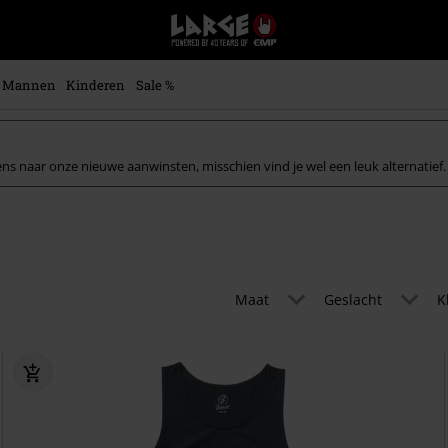
Large
–
Muziek-,
entertainment-,
Mannen
Kinderen
Sale %
en
gaming-
merch
+
ens naar onze nieuwe aanwinsten, misschien vind je wel een leuk alternatief.
alternatieve
kleding
Maat
Geslacht
K