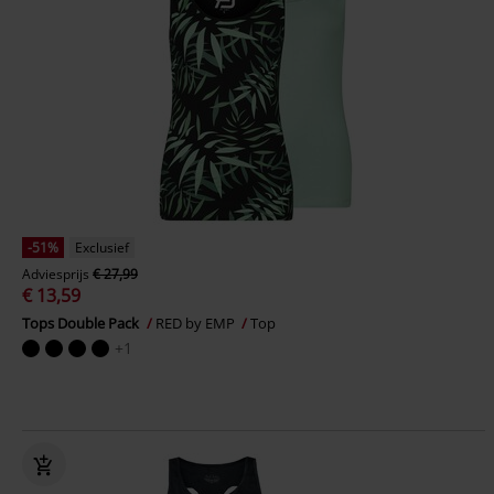
-51%
Exclusief
Adviesprijs
€ 27,99
€ 13,59
Tops Double Pack
RED by EMP
Top
+1