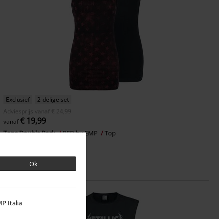
Exclusief
2-delige set
Adviesprijs
vanaf
€ 24,99
€ 19,99
vanaf
Tops Double Pack
RED by EMP
Top
Ok
P Italia