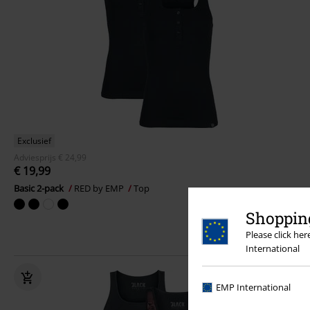
Exclusief
Adviesprijs
€ 24,99
€ 19,99
Basic 2-pack
RED by EMP
Top
Shopping
Please click he
International
EMP International