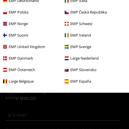
EMP Deutschland
EMP Italia
Kleding
Broeken
Korte broeken
EMP Polska
EMP Česká Republika
Kleding & accessoires
Onderkant
Korte broeken
EMP Norge
EMP Schweiz
Stijlen
Festival
Kleding
Festivalbroeken
EMP Suomi
EMP Ireland
Stijlen
Festival
Kleding
Festivalshorts
EMP United Kingdom
EMP Sverige
Grote maten
Broeken
Korte broeken
EMP Danmark
Large Nederland
EMP Österreich
EMP Slovensko
15%
Large Belgique
EMP España
E-mailnieuwsbrief
korting
Meld je aan en ontvang een code voor 15%
korting!
Meer info