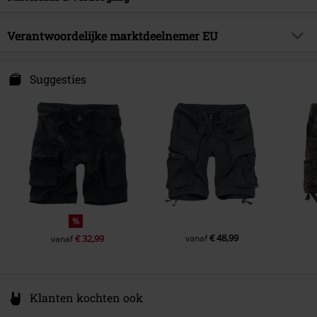
Shorts lengte
Driekwart
Releasedatum
01-04-2024
Buitenmateriaal
65% polyester, 35% katoen
Verantwoordelijke marktdeelnemer EU
Sexe
Mannen
Verzorgingsinstructies
Machinewasbaar
Brandit Textil GmbH
Spichernstraße 6A
Suggesties
50672 Köln
Germany
info@brandit-wear.com
%
€ 48,99
€ 32,99
vanaf
vanaf
Klanten kochten ook