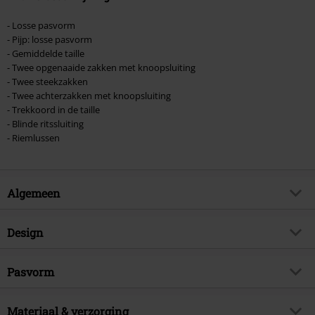
- Losse pasvorm
- Pijp: losse pasvorm
- Gemiddelde taille
- Twee opgenaaide zakken met knoopsluiting
- Twee steekzakken
- Twee achterzakken met knoopsluiting
- Trekkoord in de taille
- Blinde ritssluiting
- Riemlussen
Algemeen
Artikelnr.
452333
Design
Titel
Cody 3/4 Vintage Short
Producttype
Shorts
Brand
Pasvorm
Brandit
Patroon
effen
Exclusief
Ja
Lengte (van de kleding)
Kort
Kleur
Materiaal & verzorging
zwart
Artikelonderwerp
Casual wear, Rock wear, Festival