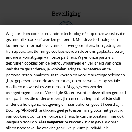
Beveiliging
We gebruiken cookies en andere technologieën op onze website, die
gezamenlijk ‘cookies’ worden genoemd. Met deze technologieën
kunnen we informatie verzamelen over gebruikers, hun gedrag en
hun apparaten. Sommige cookies worden door ons geplaatst, terwijl
andere afkomstig zijn van onze partners. Wij en onze partners
gebruiken cookies om de betrouwbaarheid en veiligheid van onze
website te garanderen, je winkelervaring te verbeteren en te
personaliseren, analyses uit te voeren en voor marketingdoeleinden
(bijv. gepersonaliseerde advertenties) op onze website, op sociale
media en op websites van derden. Als gegevens worden
overgedragen naar de Verenigde Staten, worden deze alleen gedeeld
met partners die onderworpen zijn aan een adequaatheidsbesluit
Legal
onder de huidige EU-wetgeving en naar behoren gecertificeerd zijn.
Algemene Voorwaarden
Door op ‘
Akkoord
’ te klikken, geef je toestemming voor het gebruik
van cookies door ons en onze partners. Je kunt je toestemming ook
weigeren door op ‘
Alles weigeren
’ te klikken - in dat geval worden
Bedrijfsgegevens
alleen noodzakelijke cookies gebruikt. Je kunt je individuele