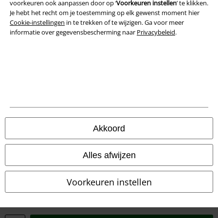
voorkeuren ook aanpassen door op ‘
Voorkeuren instellen
’ te klikken.
Privacyverklaring
Je hebt het recht om je toestemming op elk gewenst moment hier
Cookie-instellingen
in te trekken of te wijzigen. Ga voor meer
Verklaring van conformiteit
informatie over gegevensbescherming naar
Privacybeleid
.
Informatie over toegankelijkheid
Cookie-instellingen
Annuleer bestelling
Alle prijzen incl.
wettelijke BTW
Akkoord
© 1986-2026 Large Popmerchandising BV
Alles afwijzen
Voorkeuren instellen
Onze online shops
EMP International