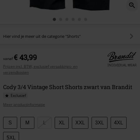
Hier vind je meer uit de categorie "Shorts"
€ 43,99
vanaf
Prijzen incl. BTW, exclusief verpakkings- en
verzendkosten
Cody 3/4 Vintage Short Shorts zwart van Brandit
Exclusief
Meer productinformatie
Kies
S
M
L
XL
XXL
3XL
4XL
je
maat
5XL