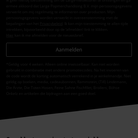
Ik geef hierbij toestemming om de Large-nieuwsbrief te ontvangen en ga
ermee akkoord dat Large Popmerchandising B.V. mijn persoonsgegevens
verwerkt om mij regelmatig te informeren over producten. Mijn
persoonsgegevens worden verwerkt in overeenstemming met de
bepalingen van het
Privacybeleid
. Ik kan mijn toestemming te allen tijde
intrekken, bijvoorbeeld door op de ‘afmelden’-link te klikken.
Hier
kan ik me afmelden voor de nieuwsbrief.
Aanmelden
*Geldig voor 4 weken. Alleen online inwisselbaar. Kan niet worden
gebruikt in combinatie met andere promotiecodes. Na het invoeren van
de code wordt de korting automatisch verrekend in je winkelmandje. Niet
geldig op boeken, media, cadeaubonnen, Rammstein, (Till) Lindemann,
Die Ärzte, Die Toten Hosen, Feine Sahne Fischfilet, Broilers, Böhse
Onkelz en artikelen die bijdragen aan een goed doel.