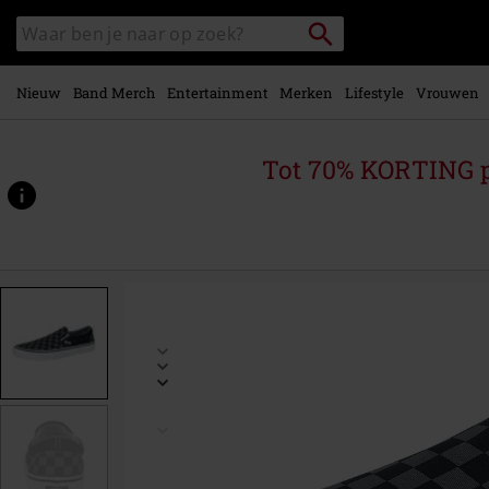
Overslaan
Packstation
Zoek
naar
zoeken
in
hoofdinhoud
catalogus
Nieuw
Band Merch
Entertainment
Merken
Lifestyle
Vrouwen
Tot 70% KORTING 
https://www.large.be/p/classic-
slip-
on-
checkerboard/363189.html