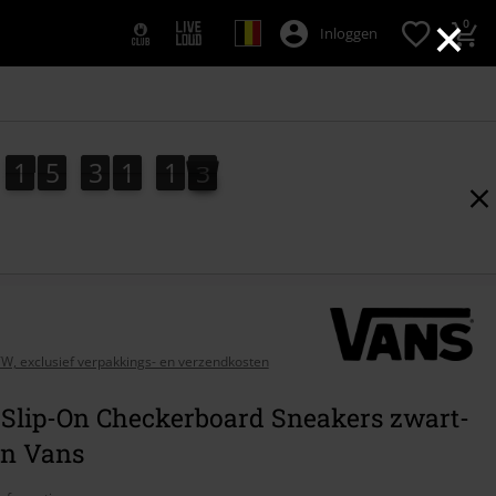
×
0
Inloggen
1
5
3
1
1
1
1
5
3
1
1
0
1
2
0
BTW, exclusief verpakkings- en verzendkosten
 Slip-On Checkerboard Sneakers zwart-
an Vans