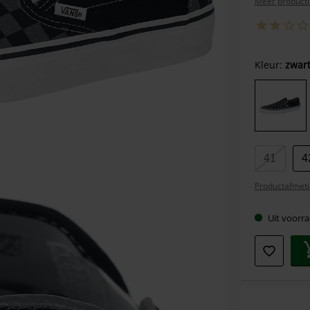
Meer producti
Kies
Kleur:
zwart
je
maat
41
4
Productafmeti
Uit voorra