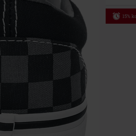
15% ko
Code
WE
Geldig t/m 09
Minimale best
Zodra je de co
winkelmandje.
Kan niet geco
Rammstein, (Ti
cadeaubonnen e