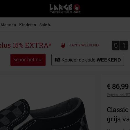
Large
–
Muziek-,
entertainment-,
Mannen
Kinderen
Sale %
en
gaming-
merch
0
1
0
1
plus 15% EXTRA*
HAPPY WEEKEND
+
alternatieve
kleding
Scoor het nu!
Kopieer de code
WEEKEND
€ 86,99
Prijzen incl. 
Classic
grijs v