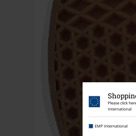
Shopping
Please click he
International
EMP International