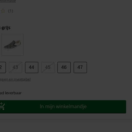
nformatie
(1)
-grijs
2
43
44
45
46
47
ngen en maattabel
ad leverbaar
In mijn winkelmandje