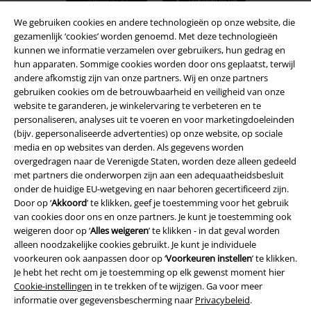
We gebruiken cookies en andere technologieën op onze website, die
gezamenlijk ‘cookies’ worden genoemd. Met deze technologieën
kunnen we informatie verzamelen over gebruikers, hun gedrag en
hun apparaten. Sommige cookies worden door ons geplaatst, terwijl
A Warner Music Group Company
andere afkomstig zijn van onze partners. Wij en onze partners
gebruiken cookies om de betrouwbaarheid en veiligheid van onze
website te garanderen, je winkelervaring te verbeteren en te
personaliseren, analyses uit te voeren en voor marketingdoeleinden
(bijv. gepersonaliseerde advertenties) op onze website, op sociale
media en op websites van derden. Als gegevens worden
overgedragen naar de Verenigde Staten, worden deze alleen gedeeld
Beveiliging
met partners die onderworpen zijn aan een adequaatheidsbesluit
onder de huidige EU-wetgeving en naar behoren gecertificeerd zijn.
Door op ‘
Akkoord
’ te klikken, geef je toestemming voor het gebruik
van cookies door ons en onze partners. Je kunt je toestemming ook
weigeren door op ‘
Alles weigeren
’ te klikken - in dat geval worden
alleen noodzakelijke cookies gebruikt. Je kunt je individuele
voorkeuren ook aanpassen door op ‘
Voorkeuren instellen
’ te klikken.
Je hebt het recht om je toestemming op elk gewenst moment hier
Cookie-instellingen
in te trekken of te wijzigen. Ga voor meer
informatie over gegevensbescherming naar
Privacybeleid
.