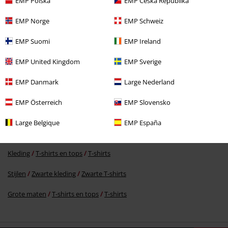
EMP Polska
EMP Česká Republika
EMP Norge
EMP Schweiz
EMP Suomi
EMP Ireland
-23%
Adviesprijs
€ 29,99
€ 22,94
EMP United Kingdom
EMP Sverige
EMP Danmark
Large Nederland
Meer categorieën. Meer opties.
EMP Österreich
EMP Slovensko
Grote maten
Mannen
T-shirts
Large Belgique
EMP España
Kleding & accessoires
Bovenkant
T-shirts
Kleding
T-shirts en tops
T-shirts
Stijlen
Zwarte kleding
Zwarte T-shirts
Grote maten
T-shirts en tops
T-shirts