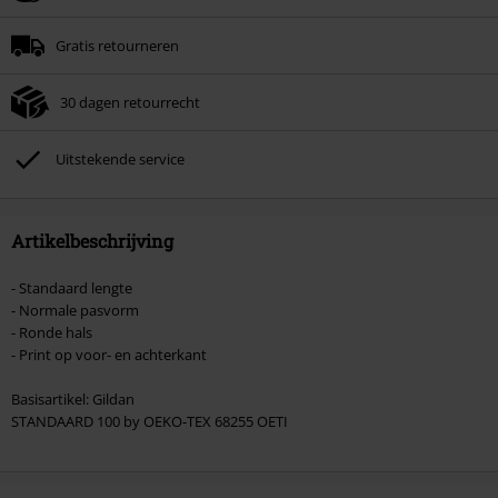
Minimale bestelwaarde € 49.99.
Gratis retourneren
Zodra je de code hebt ingevoerd, wordt de korting automatisch verrekend in
je winkelmandje.
30 dagen retourrecht
Kan niet gecombineerd worden met andere kortingscodes. Boeken, media,
tickets, Rammstein, (Till) Lindemann, Böhse Onkelz, Broilers, Die Ärzte, Die
Toten Hosen, Metality, cadeaubonnen en artikelen met een inbegrepen
Uitstekende service
donatie zijn uitgesloten van de korting.
Artikelbeschrijving
- Standaard lengte
- Normale pasvorm
- Ronde hals
- Print op voor- en achterkant
Basisartikel: Gildan
STANDAARD 100 by OEKO-TEX 68255 OETI