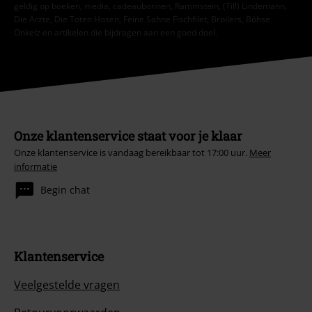
geldig op boeken, media, cadeaubonnen, Rammstein, (Till) Lindemann,
Die Ärzte, Die Toten Hosen, Feine Sahne Fischfilet, Broilers, Böhse
Onkelz en artikelen die bijdragen aan een goed doel.
Onze klantenservice staat voor je klaar
Onze klantenservice is vandaag bereikbaar tot 17:00 uur.
Meer
informatie
Begin chat
Klantenservice
Veelgestelde vragen