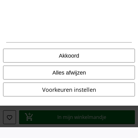
Legal
Algemene Voorwaarden
Bedrijfsgegevens
Akkoord
Privacyverklaring
Alles afwijzen
Verklaring van conformiteit
Voorkeuren instellen
Informatie over toegankelijkheid
Cookie-instellingen
In mijn winkelmandje
Annuleer bestelling
Alle prijzen incl.
wettelijke BTW