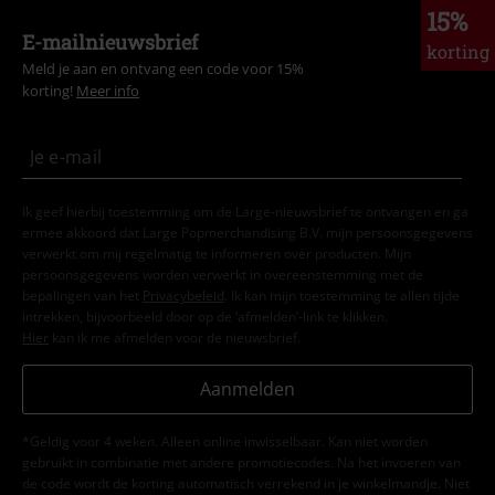
15%
E-mailnieuwsbrief
korting
Meld je aan en ontvang een code voor 15%
korting!
Meer info
Ik geef hierbij toestemming om de Large-nieuwsbrief te ontvangen en ga
ermee akkoord dat Large Popmerchandising B.V. mijn persoonsgegevens
verwerkt om mij regelmatig te informeren over producten. Mijn
persoonsgegevens worden verwerkt in overeenstemming met de
bepalingen van het
Privacybeleid
. Ik kan mijn toestemming te allen tijde
intrekken, bijvoorbeeld door op de ‘afmelden’-link te klikken.
Hier
kan ik me afmelden voor de nieuwsbrief.
Aanmelden
*Geldig voor 4 weken. Alleen online inwisselbaar. Kan niet worden
gebruikt in combinatie met andere promotiecodes. Na het invoeren van
de code wordt de korting automatisch verrekend in je winkelmandje. Niet