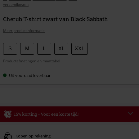
verzendkosten
Cherub T-shirt zwart van Black Sabbath
Meer productinformatie
Kies
S
M
L
XL
XXL
je
Productafmetingen en maattabel
maat
Uit voorraad leverbaar
15% korting - Voor een korte tijd!
Code
AFTERWORK
Kopieer de code
Alleen geldig op 06-08-2026 van 16:00 t/m 23:59 uur.
Kopen op rekening