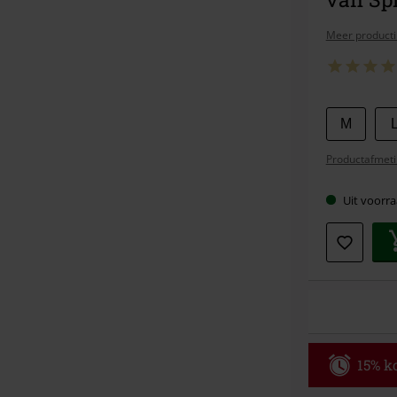
Meer producti
Kies
M
je
Productafmeti
maat
Uit voorra
15% ko
Code
WE