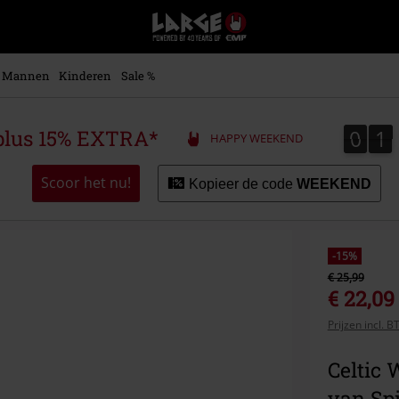
Large
–
Muziek-,
entertainment-,
Mannen
Kinderen
Sale %
en
gaming-
merch
0
1
0
1
plus 15% EXTRA*
HAPPY WEEKEND
+
alternatieve
kleding
Scoor het nu!
Kopieer de code
WEEKEND
-15%
€ 25,99
€ 22,09
Prijzen incl. 
Celtic
van Spi