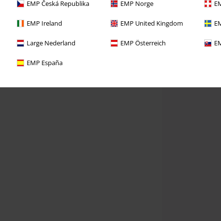
EMP Česká Republika
EMP Norge
EM
EMP Ireland
EMP United Kingdom
EM
Large Nederland
EMP Österreich
EM
EMP España