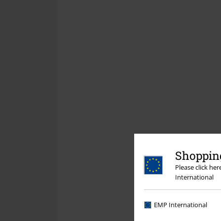
Shopping
Please click he
International
EMP International