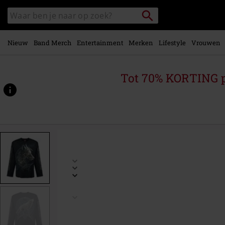
Overslaan
Packstation
Zoek
naar
zoeken
in
hoofdinhoud
catalogus
Nieuw
Band Merch
Entertainment
Merken
Lifestyle
Vrouwen
Tot 70% KORTING 
https://www.large.be/p/celtic-
wolf/574226.html