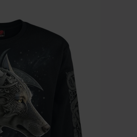
Geldig t/m 09
Minimale best
Zodra je de co
winkelmandje.
Kan niet geco
Rammstein, (Ti
cadeaubonnen e