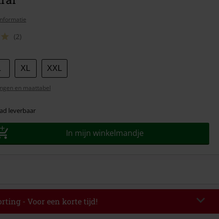
nformatie
(2)
L
XL
XXL
ngen en maattabel
ad leverbaar
In mijn winkelmandje
rting - Voor een korte tijd!
EKEND
Kopieer de code