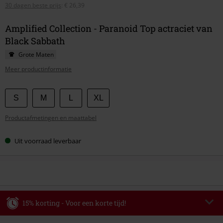
30 dagen beste prijs
:
€ 26,39
Amplified Collection - Paranoid Top actraciet van
Black Sabbath
Grote Maten
Meer productinformatie
Kies
S
M
L
XL
je
Productafmetingen en maattabel
maat
Uit voorraad leverbaar
15% korting - Voor een korte tijd!
Code
WEEKEND
Kopieer de code