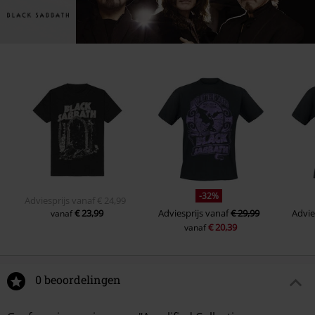
-32%
Adviesprijs
vanaf
€ 24,99
€ 23,99
Adviesprijs
vanaf
€ 29,99
Advie
vanaf
€ 20,39
vanaf
0 beoordelingen