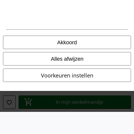
Legal
Algemene Voorwaarden
Bedrijfsgegevens
Akkoord
Privacyverklaring
Alles afwijzen
Verklaring van conformiteit
Voorkeuren instellen
Informatie over toegankelijkheid
Cookie-instellingen
In mijn winkelmandje
Annuleer bestelling
Alle prijzen incl.
wettelijke BTW
© 1986-2026 Large Popmerchandising BV