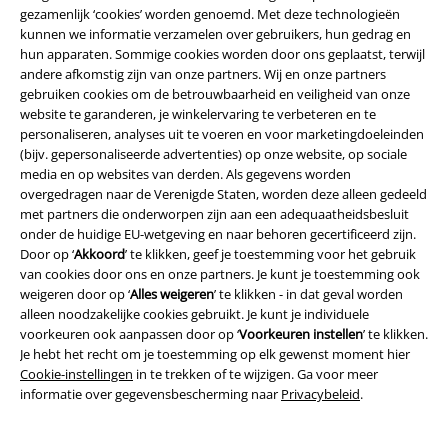
gezamenlijk ‘cookies’ worden genoemd. Met deze technologieën
kunnen we informatie verzamelen over gebruikers, hun gedrag en
A Warner Music Group Company
hun apparaten. Sommige cookies worden door ons geplaatst, terwijl
andere afkomstig zijn van onze partners. Wij en onze partners
gebruiken cookies om de betrouwbaarheid en veiligheid van onze
website te garanderen, je winkelervaring te verbeteren en te
personaliseren, analyses uit te voeren en voor marketingdoeleinden
(bijv. gepersonaliseerde advertenties) op onze website, op sociale
media en op websites van derden. Als gegevens worden
Beveiliging
overgedragen naar de Verenigde Staten, worden deze alleen gedeeld
met partners die onderworpen zijn aan een adequaatheidsbesluit
onder de huidige EU-wetgeving en naar behoren gecertificeerd zijn.
Door op ‘
Akkoord
’ te klikken, geef je toestemming voor het gebruik
van cookies door ons en onze partners. Je kunt je toestemming ook
weigeren door op ‘
Alles weigeren
’ te klikken - in dat geval worden
alleen noodzakelijke cookies gebruikt. Je kunt je individuele
voorkeuren ook aanpassen door op ‘
Voorkeuren instellen
’ te klikken.
Je hebt het recht om je toestemming op elk gewenst moment hier
Cookie-instellingen
in te trekken of te wijzigen. Ga voor meer
informatie over gegevensbescherming naar
Privacybeleid
.