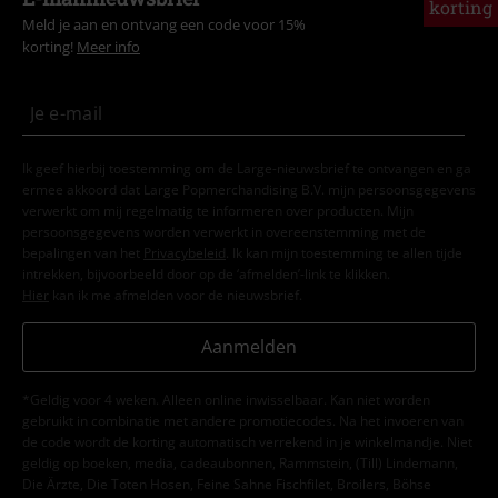
korting
Meld je aan en ontvang een code voor 15%
korting!
Meer info
Ik geef hierbij toestemming om de Large-nieuwsbrief te ontvangen en ga
ermee akkoord dat Large Popmerchandising B.V. mijn persoonsgegevens
verwerkt om mij regelmatig te informeren over producten. Mijn
persoonsgegevens worden verwerkt in overeenstemming met de
bepalingen van het
Privacybeleid
. Ik kan mijn toestemming te allen tijde
intrekken, bijvoorbeeld door op de ‘afmelden’-link te klikken.
Hier
kan ik me afmelden voor de nieuwsbrief.
Aanmelden
*Geldig voor 4 weken. Alleen online inwisselbaar. Kan niet worden
gebruikt in combinatie met andere promotiecodes. Na het invoeren van
de code wordt de korting automatisch verrekend in je winkelmandje. Niet
geldig op boeken, media, cadeaubonnen, Rammstein, (Till) Lindemann,
Die Ärzte, Die Toten Hosen, Feine Sahne Fischfilet, Broilers, Böhse