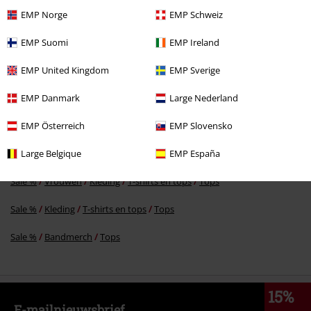
EMP Norge
EMP Schweiz
%
EMP Suomi
EMP Ireland
€ 25,99
EMP United Kingdom
EMP Sverige
EMP Danmark
Large Nederland
Meer categorieën. Meer opties.
EMP Österreich
EMP Slovensko
Kleding
T-shirts en tops
Tops
Large Belgique
EMP España
Kleding & accessoires
Bovenkant
Tops
Sale %
Vrouwen
Kleding
T-shirts en tops
Tops
Sale %
Kleding
T-shirts en tops
Tops
Sale %
Bandmerch
Tops
15%
E-mailnieuwsbrief