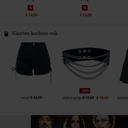
%
%
€ 19,99
€ 15,99
Klanten kochten ook
-38%
€ 43,99
vanaf
Adviesprijs
€ 17,99
€ 10,99
Advies