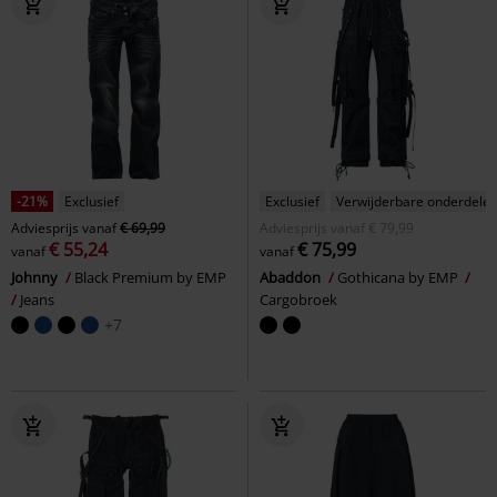
-21%
Exclusief
Exclusief
Verwijderbare onderdele
Adviesprijs
vanaf
€ 69,99
Adviesprijs
vanaf
€ 79,99
€ 55,24
€ 75,99
vanaf
vanaf
Johnny
Black Premium by EMP
Abaddon
Gothicana by EMP
Jeans
Cargobroek
+7