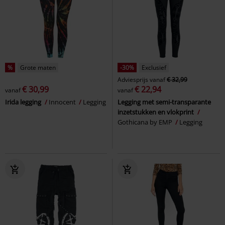
%
Grote maten
-30%
Exclusief
Adviesprijs
vanaf
€ 32,99
€ 30,99
€ 22,94
vanaf
vanaf
Irida legging
Innocent
Legging
Legging met semi-transparante
inzetstukken en vlokprint
Gothicana by EMP
Legging