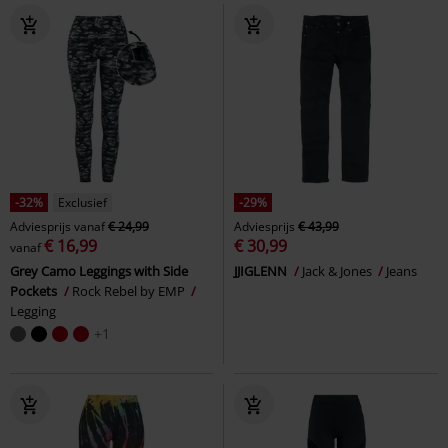
-32%
Exclusief
-29%
Adviesprijs
vanaf
€ 24,99
Adviesprijs
€ 43,99
€ 16,99
€ 30,99
vanaf
Grey Camo Leggings with Side
JJIGLENN
Jack & Jones
Jeans
Pockets
Rock Rebel by EMP
Legging
+1