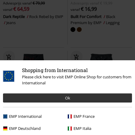
Adviesprijs
vanaf
€ 79,99
Adviesprijs
vanaf
€ 19,99
€ 64,59
€ 16,99
vanaf
vanaf
Dark Reptile
Rock Rebel by EMP
Built For Comfort
Black
Jeans
Premium by EMP
Legging
Shopping from International
Please click here to visit EMP Online Shop for customers from
International
Ok
-23%
Exclusief
Grote maten
EMP International
EMP France
Adviesprijs
€ 59,99
€ 45,89
€ 37,99
vanaf
EMP Deutschland
EMP Italia
Pete - Two-Tone Jeans
BDU Ripstop Trouser
Brandit