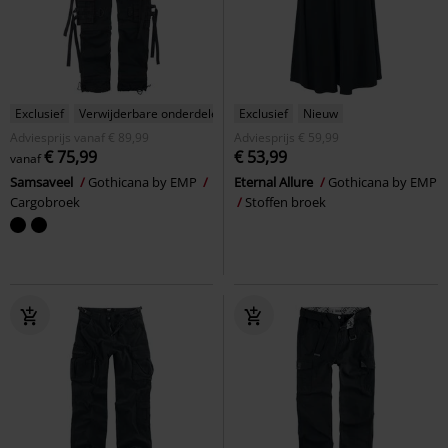
Exclusief
Verwijderbare onderdelen
Exclusief
Nieuw
Adviesprijs
vanaf
€ 89,99
Adviesprijs
€ 59,99
€ 75,99
€ 53,99
vanaf
Samsaveel
Gothicana by EMP
Eternal Allure
Gothicana by EMP
Cargobroek
Stoffen broek