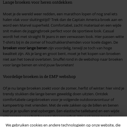
Lange broeken voor heren ontdekken
Moet je de wereld weer redden, een marathon lopen of nog snel iets
halen vlak voor sluitingstijd? Trek dan de Captain America broek aan en
word een Marvel superheld. Comfortabel, zacht materiaal en een wijde
snit maken de joggingbroek perfect voor de sportieve look. Casual
wordt het met straight fit jeans in een verwassen look. Hier passen witte
T-shirts bij in de zomer of houthakkershemden voor koele dagen. De
broeken voor lange benen
zijn voordelig, terwijl ze toch van hoge
kwaliteit zijn. Als je lang en groot bent, moet je het kopen van broeken
niet aan het toeval overlaten. Snuffel rond in de webshop naar broeken
voor lange benen en vind jouw favorieten!
Voordelige broeken in de EMP webshop
Of je nu lange broeken zoekt voor de zomer, herfst of winter: hier vind je
trendy stukken die lange benen geweldig doen uitzien. Ontdek
comfortabele cargobroeken voor je volgende outdooravontuur of
kampeertrip met vrienden. Met de vele zakken op de billen en benen
kun je je spullen snel opbergen. Een elastische tailleband en een wijde
pijp zorgen voor het hoogste draagcomfort. Mis ook geen trendy
broeken met cut-outs
, verschillende broekspijpen of opvallende
We gebruiken cookies en andere technologieën op onze website, die