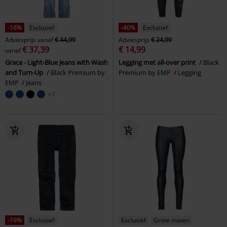
-16%
Exclusief
-40%
Exclusief
Adviesprijs
vanaf
€ 44,99
Adviesprijs
€ 24,99
€ 37,39
€ 14,99
vanaf
Grace - Light-Blue Jeans with Wash
Legging met all-over print
Black
and Turn-Up
Black Premium by
Premium by EMP
Legging
EMP
Jeans
+1
-19%
Exclusief
Exclusief
Grote maten