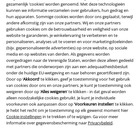
strepen. Sommige modellen hebben kleine Baphomet-schedels en laten
gezamenlijk ‘cookies’ worden genoemd. Met deze technologieën
zo je occulte kant zien. Andere broeken voor lange benen komen met
kunnen we informatie verzamelen over gebruikers, hun gedrag en
schattige kattenprints of grote, esoterische patronen. Voor iedereen die
hun apparaten. Sommige cookies worden door ons geplaatst, terwijl
niet genoeg kan krijgen van de jaren 70 zijn de flared broeken de juiste
andere afkomstig zijn van onze partners. Wij en onze partners
keuze. Kun je niet kiezen? Bestel dan meerdere lange broeken in
gebruiken cookies om de betrouwbaarheid en veiligheid van onze
verschillende ontwerpen en zorg voor een frisse wind in je kledingkast.
website te garanderen, je winkelervaring te verbeteren en te
personaliseren, analyses uit te voeren en voor marketingdoeleinden
15%
(bijv. gepersonaliseerde advertenties) op onze website, op sociale
media en op websites van derden. Als gegevens worden
E-mailnieuwsbrief
korting
overgedragen naar de Verenigde Staten, worden deze alleen gedeeld
Meld je aan en ontvang een code voor 15%
met partners die onderworpen zijn aan een adequaatheidsbesluit
korting!
Meer info
onder de huidige EU-wetgeving en naar behoren gecertificeerd zijn.
Door op ‘
Akkoord
’ te klikken, geef je toestemming voor het gebruik
van cookies door ons en onze partners. Je kunt je toestemming ook
weigeren door op ‘
Alles weigeren
’ te klikken - in dat geval worden
alleen noodzakelijke cookies gebruikt. Je kunt je individuele
Ik geef hierbij toestemming om de Large-nieuwsbrief te ontvangen en ga
voorkeuren ook aanpassen door op ‘
Voorkeuren instellen
’ te klikken.
ermee akkoord dat Large Popmerchandising B.V. mijn persoonsgegevens
Je hebt het recht om je toestemming op elk gewenst moment hier
verwerkt om mij regelmatig te informeren over producten. Mijn
Cookie-instellingen
in te trekken of te wijzigen. Ga voor meer
persoonsgegevens worden verwerkt in overeenstemming met de
informatie over gegevensbescherming naar
Privacybeleid
.
bepalingen van het
Privacybeleid
. Ik kan mijn toestemming te allen tijde
intrekken, bijvoorbeeld door op de ‘afmelden’-link te klikken.
Hier
kan ik me afmelden voor de nieuwsbrief.