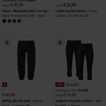
Adviesprijs
vanaf
€ 44,99
€ 37,39
€ 32,99
vanaf
vanaf
Grace - Black Jeans with Turn-Up
Ladies Modal Culotte
Urban
Black Premium by EMP
Jeans
Classics
Stoffen broek
+1
%
-40%
Exclusief
Adviesprijs
vanaf
€ 24,99
€ 45,99
€ 14,99
vanaf
JJIPAUL JJFLAKE AKM
Jack &
Made For Double Comfort
RED
Jones
Cargobroek
by EMP
Legging