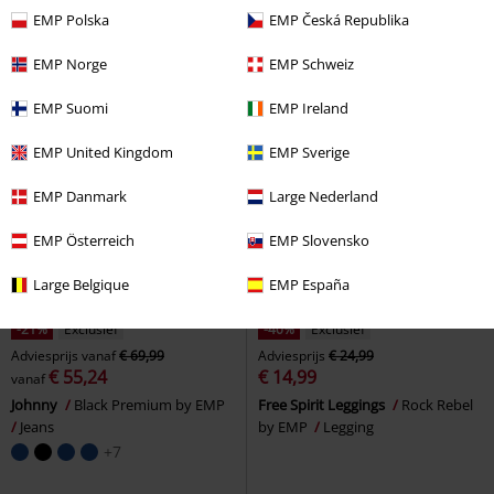
Gothicana by EMP
Jeans
Cargobroek
EMP Polska
EMP Česká Republika
EMP Norge
EMP Schweiz
EMP Suomi
EMP Ireland
EMP United Kingdom
EMP Sverige
EMP Danmark
Large Nederland
EMP Österreich
EMP Slovensko
Large Belgique
EMP España
-21%
Exclusief
-40%
Exclusief
Adviesprijs
vanaf
€ 69,99
Adviesprijs
€ 24,99
€ 55,24
€ 14,99
vanaf
Johnny
Black Premium by EMP
Free Spirit Leggings
Rock Rebel
Jeans
by EMP
Legging
+7