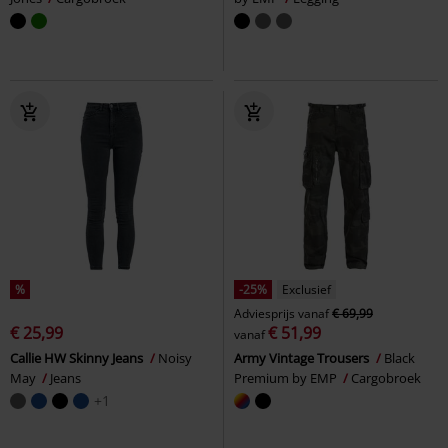
%
-25%
Exclusief
Adviesprijs
vanaf
€ 69,99
€ 25,99
€ 51,99
vanaf
Callie HW Skinny Jeans
Noisy
Army Vintage Trousers
Black
May
Jeans
Premium by EMP
Cargobroek
+1