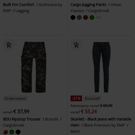
Built For Comfort
Gothicana by
Cargo Jogging Pants
Urban
EMP
Legging
Classics
Cargobroek
+1
Grote maten
-21%
Exclusief
Adviesprijs
vanaf
€ 69,99
€ 37,99
€ 55,24
vanaf
vanaf
BDU Ripstop Trouser
Brandit
Skarlett - Black Jeans with Variable
Cargobroek
Hem
Black Premium by EMP
Jeans