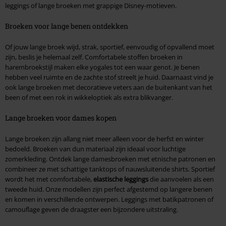
leggings of lange broeken met grappige Disney-motieven.
Broeken voor lange benen ontdekken
Of jouw lange broek wijd, strak, sportief, eenvoudig of opvallend moet
zijn, beslis je helemaal zelf. Comfortabele stoffen broeken in
harembroekstijl maken elke yogales tot een waar genot. Je benen
hebben veel ruimte en de zachte stof streelt je huid. Daarnaast vind je
ook lange broeken met decoratieve veters aan de buitenkant van het
been of met een rok in wikkeloptiek als extra blikvanger.
Lange broeken voor dames kopen
Lange broeken zijn allang niet meer alleen voor de herfst en winter
bedoeld. Broeken van dun materiaal zijn ideaal voor luchtige
zomerkleding. Ontdek lange damesbroeken met etnische patronen en
combineer ze met schattige tanktops of nauwsluitende shirts. Sportief
wordt het met comfortabele,
elastische leggings
die aanvoelen als een
tweede huid. Onze modellen zijn perfect afgestemd op langere benen
en komen in verschillende ontwerpen. Leggings met batikpatronen of
camouflage geven de draagster een bijzondere uitstraling.