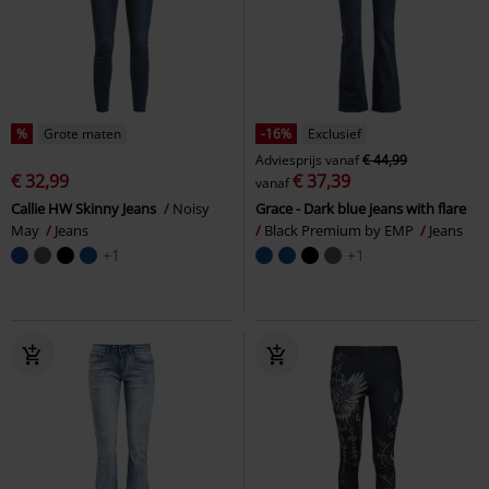
%
Grote maten
-16%
Exclusief
Adviesprijs
vanaf
€ 44,99
€ 32,99
€ 37,39
vanaf
Callie HW Skinny Jeans
Noisy
Grace - Dark blue jeans with flare
May
Jeans
Black Premium by EMP
Jeans
+1
+1