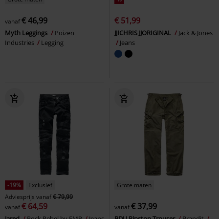
€ 46,99
€ 51,99
vanaf
Myth Leggings
Poizen
JJICHRIS JJORIGINAL
Jack & Jones
Industries
Legging
Jeans
-19%
Exclusief
Grote maten
Adviesprijs
vanaf
€ 79,99
€ 64,59
€ 37,99
vanaf
vanaf
Jared
Rock Rebel by EMP
Jeans
BDU Ripstop Trouser
Brandit