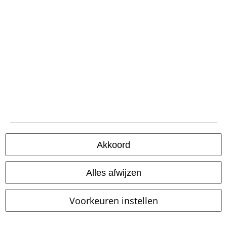
-40%
Exclusief
-45%
Exclusief
Adviesprijs
€ 89,99
Adviesprijs
€ 59,99
€ 53,99
€ 32,99
Free Spirit Dress
Rock Rebel by
The Witching Hour
Gothicana
EMP
Midi-jurk
by EMP
Mini-jurk
Akkoord
Alles afwijzen
Voorkeuren instellen