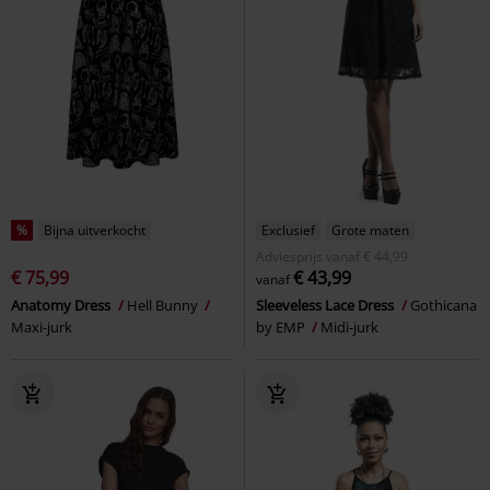
%
Bijna uitverkocht
Exclusief
Grote maten
Adviesprijs
vanaf
€ 44,99
€ 75,99
€ 43,99
vanaf
Anatomy Dress
Hell Bunny
Sleeveless Lace Dress
Gothicana
Maxi-jurk
by EMP
Midi-jurk