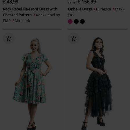
€ 43,99
€ 156,99
vanaf
Rock Rebel Tie-Front Dress with
Ophelie Dress
Burleska
Maxi-
Checked Pattern
Rock Rebel by
jurk
EMP
Mini-jurk