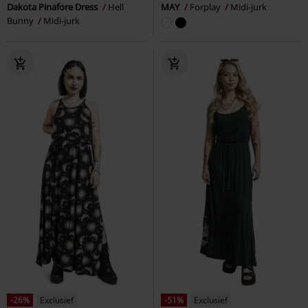
Dakota Pinafore Dress
Hell
MAY
Forplay
Midi-jurk
Bunny
Midi-jurk
-26%
Exclusief
-51%
Exclusief