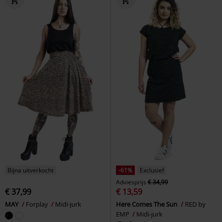
Bijna uitverkocht
-61%
Exclusief
Adviesprijs
€ 34,99
€ 37,99
€ 13,59
MAY
Forplay
Midi-jurk
Here Comes The Sun
RED by
EMP
Midi-jurk