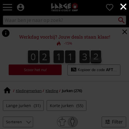
×
Large
0
–
Muziek-,
Packst
Zoek
zoeken
entertainment-,
in
en
catalogus
gaming-
Werkdag voorbij? Jouw deals staan klaar!
merch
-15%
+
alternatieve
0
2
1
1
3
1
0
2
1
1
3
0
2
1
0
kleding
Scoor het nu!
Kopieer de code
AFTERWOR
Kledingmerken
Kleding
Jurken (276)
Lange jurken
(31)
Korte jurken
(55)
Filter