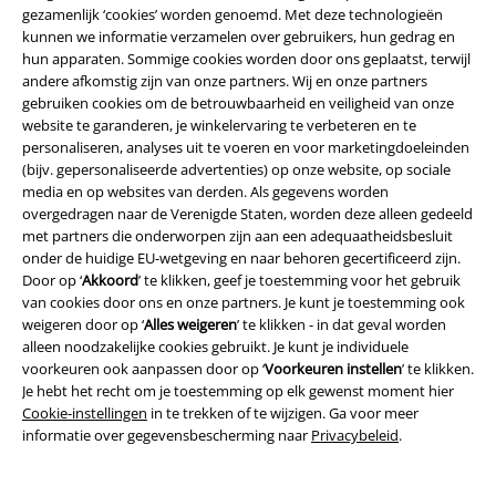
gezamenlijk ‘cookies’ worden genoemd. Met deze technologieën
Maxi jurk met zon, maan en
Alice Dress
Hell Bunny
Midi-
kunnen we informatie verzamelen over gebruikers, hun gedrag en
sterrenprint
Gothicana by EMP
jurk
hun apparaten. Sommige cookies worden door ons geplaatst, terwijl
Maxi-jurk
andere afkomstig zijn van onze partners. Wij en onze partners
gebruiken cookies om de betrouwbaarheid en veiligheid van onze
website te garanderen, je winkelervaring te verbeteren en te
personaliseren, analyses uit te voeren en voor marketingdoeleinden
(bijv. gepersonaliseerde advertenties) op onze website, op sociale
media en op websites van derden. Als gegevens worden
overgedragen naar de Verenigde Staten, worden deze alleen gedeeld
met partners die onderworpen zijn aan een adequaatheidsbesluit
onder de huidige EU-wetgeving en naar behoren gecertificeerd zijn.
Door op ‘
Akkoord
’ te klikken, geef je toestemming voor het gebruik
van cookies door ons en onze partners. Je kunt je toestemming ook
weigeren door op ‘
Alles weigeren
’ te klikken - in dat geval worden
alleen noodzakelijke cookies gebruikt. Je kunt je individuele
voorkeuren ook aanpassen door op ‘
Voorkeuren instellen
’ te klikken.
Je hebt het recht om je toestemming op elk gewenst moment hier
Cookie-instellingen
in te trekken of te wijzigen. Ga voor meer
informatie over gegevensbescherming naar
Privacybeleid
.