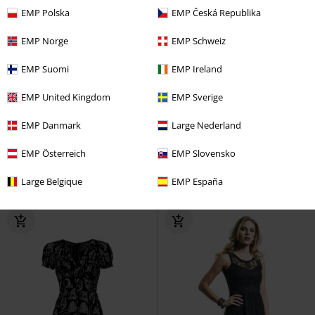
EMP Polska
EMP Česká Republika
EMP Norge
EMP Schweiz
EMP Suomi
EMP Ireland
EMP United Kingdom
EMP Sverige
-41%
Grote maten
-37%
Bijna uitverkocht
EMP Danmark
Large Nederland
€ 91,99
Adviesprijs
€ 39,99
€ 53,99
€ 24,99
EMP Österreich
EMP Slovensko
Doomed Dress
Hell Bunny
Dress
RED by EMP
Mini-jurk
Maxi-jurk
Large Belgique
EMP España