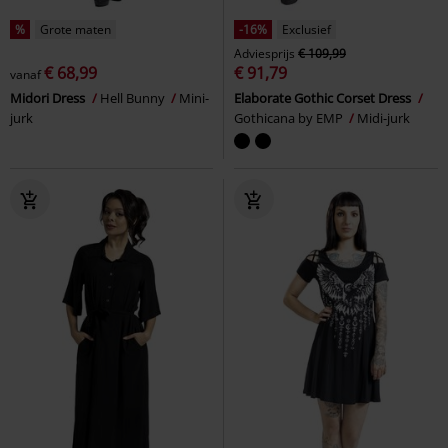
%
Grote maten
-16%
Exclusief
Adviesprijs
€ 109,99
€ 68,99
€ 91,79
vanaf
Midori Dress
Hell Bunny
Mini-
Elaborate Gothic Corset Dress
jurk
Gothicana by EMP
Midi-jurk