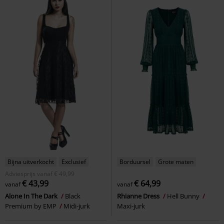
Bijna uitverkocht
Exclusief
Borduursel
Grote maten
Adviesprijs
vanaf
€ 49,99
€ 43,99
€ 64,99
vanaf
vanaf
Alone In The Dark
Black
Rhianne Dress
Hell Bunny
Premium by EMP
Midi-jurk
Maxi-jurk