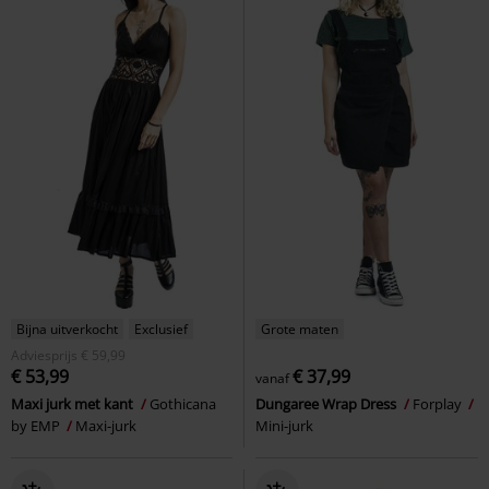
Bijna uitverkocht
Exclusief
Grote maten
Adviesprijs
€ 59,99
€ 53,99
€ 37,99
vanaf
Maxi jurk met kant
Gothicana
Dungaree Wrap Dress
Forplay
by EMP
Maxi-jurk
Mini-jurk