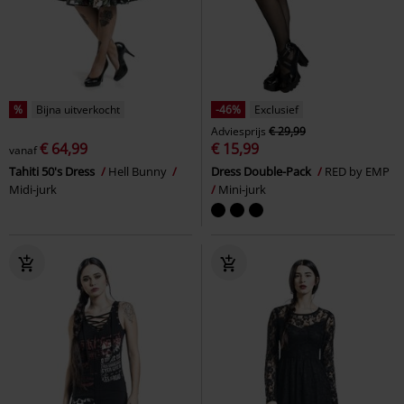
%
Bijna uitverkocht
-46%
Exclusief
Adviesprijs
€ 29,99
€ 64,99
€ 15,99
vanaf
Tahiti 50's Dress
Hell Bunny
Dress Double-Pack
RED by EMP
Midi-jurk
Mini-jurk