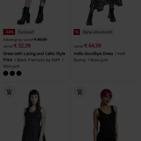
-34%
Exclusief
%
Bijna uitverkocht
Adviesprijs
vanaf
€ 49,99
€ 32,99
€ 64,99
vanaf
vanaf
Dress with Lacing and Celtic-Style
Hello Goodbye Dress
Hell
Print
Black Premium by EMP
Bunny
Maxi-jurk
Mini-jurk