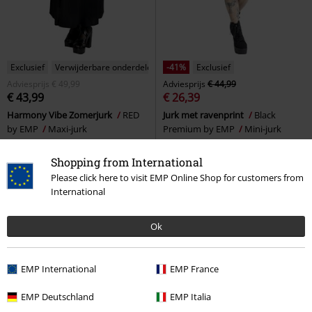
Exclusief
Verwijderbare onderdelen
-41%
Exclusief
Adviesprijs
€ 49,99
Adviesprijs
€ 44,99
€ 43,99
€ 26,39
Harmony Vibe Zomerjurk
RED
Jurk met ravenprint
Black
by EMP
Maxi-jurk
Premium by EMP
Mini-jurk
Shopping from International
Please click here to visit EMP Online Shop for customers from
International
Ok
EMP International
EMP France
EMP Deutschland
EMP Italia