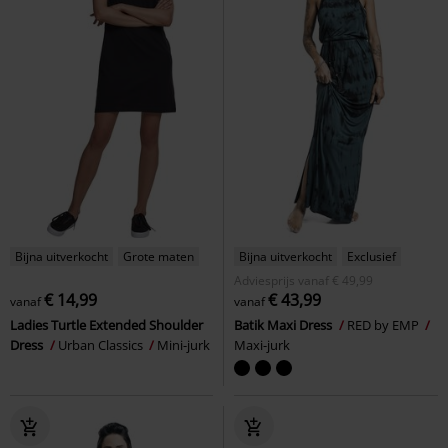
Bijna uitverkocht
Grote maten
Bijna uitverkocht
Exclusief
Adviesprijs
vanaf
€ 49,99
€ 14,99
€ 43,99
vanaf
vanaf
Ladies Turtle Extended Shoulder
Batik Maxi Dress
RED by EMP
Dress
Urban Classics
Mini-jurk
Maxi-jurk