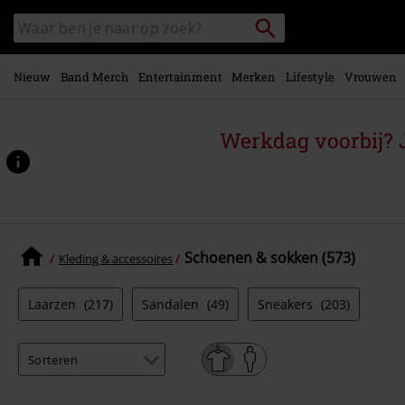
Overslaan
Packstation
Zoek
naar
zoeken
in
hoofdinhoud
catalogus
Nieuw
Band Merch
Entertainment
Merken
Lifestyle
Vrouwen
Werkdag voorbij? J
Schoenen & sokken (573)
Kleding & accessoires
Laarzen
(217)
Sandalen
(49)
Sneakers
(203)