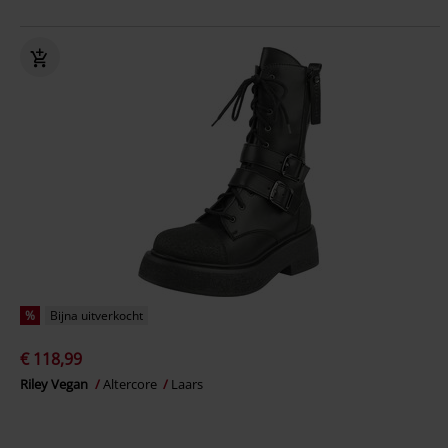
%
Bijna uitverkocht
€ 118,99
Riley Vegan
Altercore
Laars