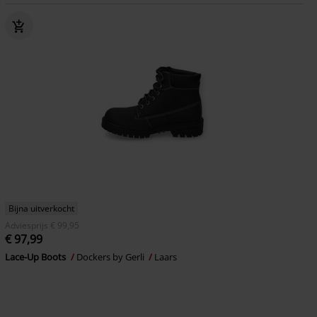
Bijna uitverkocht
Adviesprijs
€ 99,95
€ 97,99
Lace-Up Boots
Dockers by Gerli
Laars