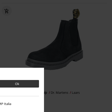
%
Bijna uitverkocht
Ok
€ 107,99
2976 - Black Milled Nubuck Wp
Dr. Martens
Laars
P Italia