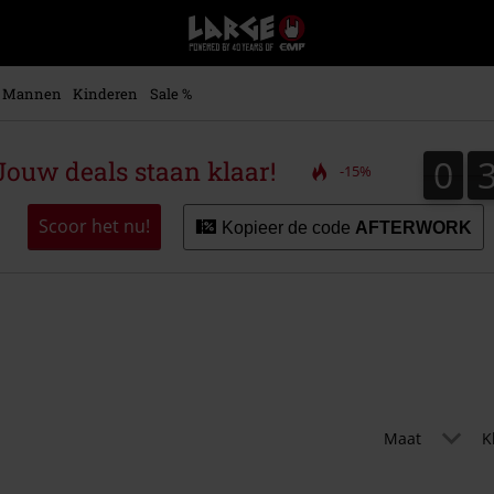
Large
–
Muziek-,
entertainment-,
Mannen
Kinderen
Sale %
en
gaming-
merch
0
0
ouw deals staan klaar!
-15%
+
alternatieve
kleding
Scoor het nu!
Kopieer de code
AFTERWORK
Maat
K