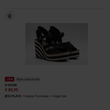
-25%
Bijna uitverkocht
€ 107,99
€ 80,99
JESS PLAYA
Replay Footwear
Hoge hak