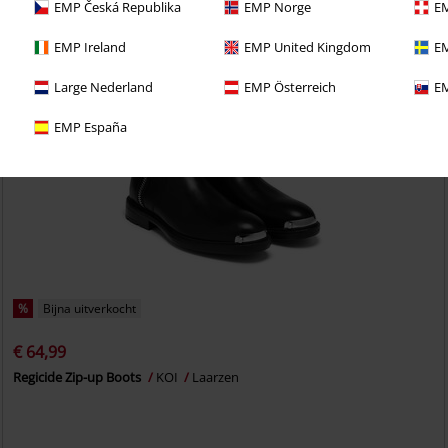
EMP Česká Republika
EMP Norge
EM
EMP Ireland
EMP United Kingdom
EM
Large Nederland
EMP Österreich
EM
EMP España
%
Bijna uitverkocht
€ 64,99
Regicide Zip-up Boots
KOI
Laarzen