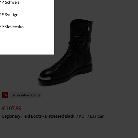
P Schweiz
P Sverige
P Slovensko
%
Bijna uitverkocht
€ 107,99
Legionary Field Boots - Distressed Black
KOI
Laarzen