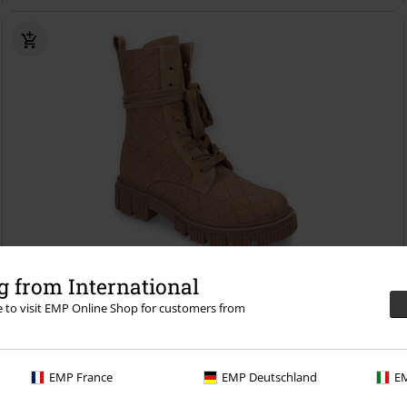
Bijna uitverkocht
 from International
re to visit EMP Online Shop for customers from
€ 75,99
Lace-Up Boots
Dockers by Gerli
Laars
EMP France
EMP Deutschland
EM