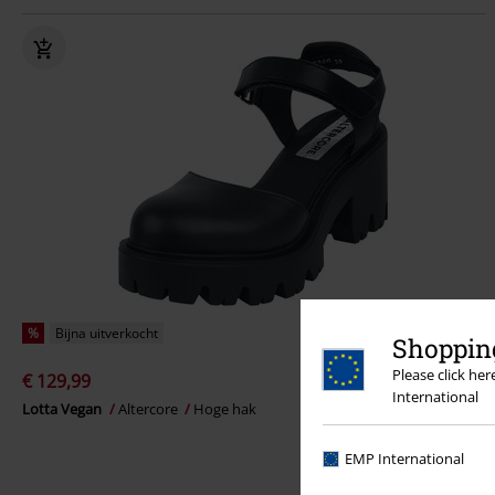
%
Bijna uitverkocht
Shopping
Please click he
€ 129,99
International
Lotta Vegan
Altercore
Hoge hak
EMP International