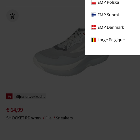
EMP Polska
EMP Suomi
EMP Danmark
Large Belgique
%
Bijna uitverkocht
€ 64,99
SHOCKET RD wmn
Fila
Sneakers