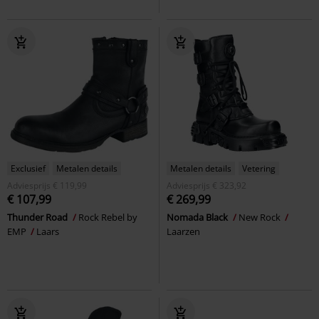
Exclusief
Metalen details
Metalen details
Vetering
Adviesprijs
€ 119,99
Adviesprijs
€ 323,92
€ 107,99
€ 269,99
Thunder Road
Rock Rebel by
Nomada Black
New Rock
EMP
Laars
Laarzen