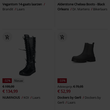
Vegantom 14-gaats laarzen
Alderstone Chelsea Boots - Black
Brandit
Laars
Orleans
Dr. Martens
Bikerlaars
-32%
Nieuw
-33%
€ 199,99
Adviesprijs
€ 79,95
€ 134,99
€ 52,99
NUMINOUS
KOI
Laars
Dockers by Gerli
Dockers by
Gerli
Laars