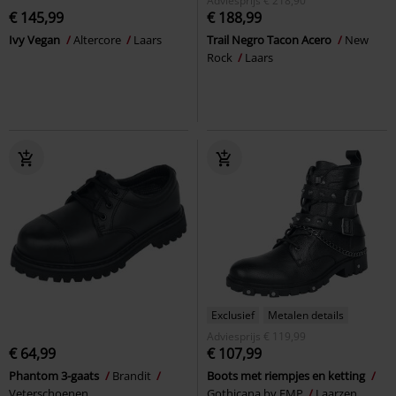
Adviesprijs
€ 218,90
€ 145,99
€ 188,99
Ivy Vegan
Altercore
Laars
Trail Negro Tacon Acero
New
Rock
Laars
Exclusief
Metalen details
Adviesprijs
€ 119,99
€ 64,99
€ 107,99
Phantom 3-gaats
Brandit
Boots met riempjes en ketting
Veterschoenen
Gothicana by EMP
Laarzen