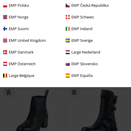
EMP Polska
EMP Česká Republika
EMP Norge
EMP Schweiz
EMP Suomi
EMP Ireland
Cut-outs
EMP United Kingdom
EMP Sverige
€ 124,99
€ 64,99
EMP Danmark
Large Nederland
Phantom Grid Boots
Brandit
Phantom Tactical
Brandit
Bikerlaars
Laars
EMP Österreich
EMP Slovensko
Large Belgique
EMP España