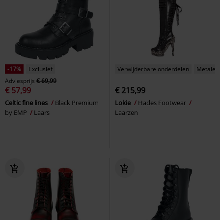
-17%
Exclusief
Verwijderbare onderdelen
Metalen 
Adviesprijs
€ 69,99
€ 57,99
€ 215,99
Celtic fine lines
Black Premium
Lokie
Hades Footwear
by EMP
Laars
Laarzen