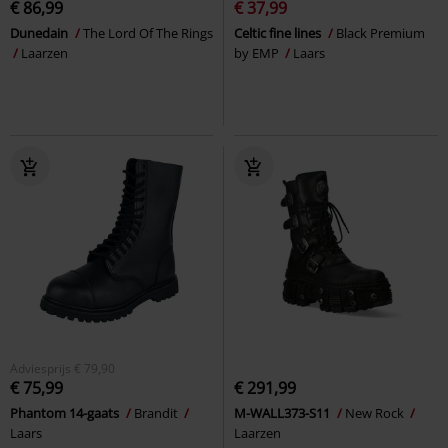
€ 86,99
€ 37,99
Dunedain
The Lord Of The Rings
Celtic fine lines
Black Premium
Laarzen
by EMP
Laars
Adviesprijs
€ 79,90
€ 75,99
€ 291,99
Phantom 14-gaats
Brandit
M-WALL373-S11
New Rock
Laars
Laarzen