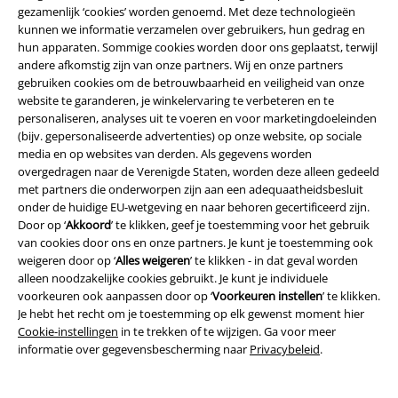
gezamenlijk ‘cookies’ worden genoemd. Met deze technologieën
kunnen we informatie verzamelen over gebruikers, hun gedrag en
hun apparaten. Sommige cookies worden door ons geplaatst, terwijl
andere afkomstig zijn van onze partners. Wij en onze partners
gebruiken cookies om de betrouwbaarheid en veiligheid van onze
website te garanderen, je winkelervaring te verbeteren en te
personaliseren, analyses uit te voeren en voor marketingdoeleinden
(bijv. gepersonaliseerde advertenties) op onze website, op sociale
media en op websites van derden. Als gegevens worden
Betaalmethodes
overgedragen naar de Verenigde Staten, worden deze alleen gedeeld
met partners die onderworpen zijn aan een adequaatheidsbesluit
onder de huidige EU-wetgeving en naar behoren gecertificeerd zijn.
Door op ‘
Akkoord
’ te klikken, geef je toestemming voor het gebruik
van cookies door ons en onze partners. Je kunt je toestemming ook
weigeren door op ‘
Alles weigeren
’ te klikken - in dat geval worden
alleen noodzakelijke cookies gebruikt. Je kunt je individuele
Verzending
voorkeuren ook aanpassen door op ‘
Voorkeuren instellen
’ te klikken.
Je hebt het recht om je toestemming op elk gewenst moment hier
Cookie-instellingen
in te trekken of te wijzigen. Ga voor meer
PostNL Pickup
informatie over gegevensbescherming naar
Privacybeleid
.