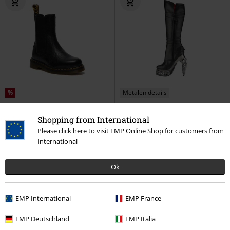
%
Metalen details
€ 215,99
€ 259,99
Shopping from International
2976 Hi Chelsea Boots
Dr.
Alchemy England - Undertaker
Please click here to visit EMP Online Shop for customers from
Martens
Bikerlaars
Hades Footwear
Laarzen
International
Ok
EMP International
EMP France
EMP Deutschland
EMP Italia