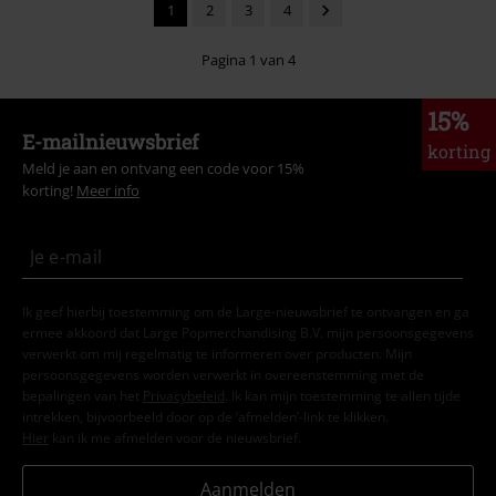
1
2
3
4
Pagina 1 van 4
15%
E-mailnieuwsbrief
korting
Meld je aan en ontvang een code voor 15%
korting!
Meer info
Ik geef hierbij toestemming om de Large-nieuwsbrief te ontvangen en ga
ermee akkoord dat Large Popmerchandising B.V. mijn persoonsgegevens
verwerkt om mij regelmatig te informeren over producten. Mijn
persoonsgegevens worden verwerkt in overeenstemming met de
bepalingen van het
Privacybeleid
. Ik kan mijn toestemming te allen tijde
intrekken, bijvoorbeeld door op de ‘afmelden’-link te klikken.
Hier
kan ik me afmelden voor de nieuwsbrief.
Aanmelden