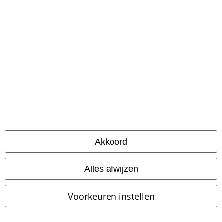
large app
Download gratis de nieuwe large app en profiteer van alle nieuwe
functies en voordelen!
A Warner Music Group Company
Akkoord
Beveiliging
Alles afwijzen
Voorkeuren instellen