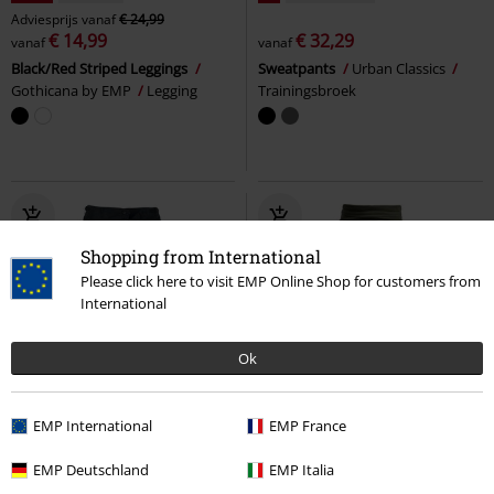
Adviesprijs
vanaf
€ 24,99
€ 14,99
€ 32,29
vanaf
vanaf
Black/Red Striped Leggings
Sweatpants
Urban Classics
Gothicana by EMP
Legging
Trainingsbroek
Shopping from International
Please click here to visit EMP Online Shop for customers from
International
Ok
%
-46%
Exclusief
EMP International
EMP France
Adviesprijs
€ 29,99
€ 30,99
€ 15,99
EMP Deutschland
EMP Italia
Ripstop Slim Fit Combi Trousers
Relax
RED by EMP
Stoffen