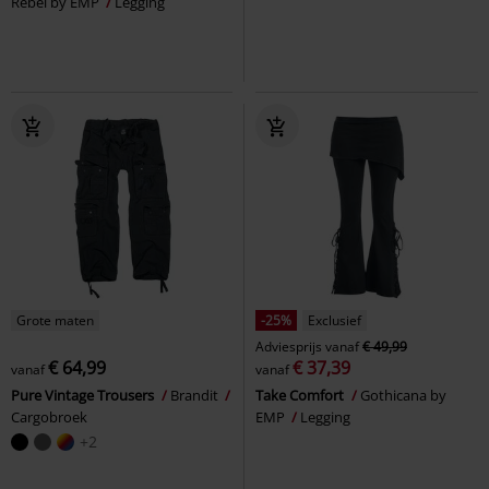
Rebel by EMP
Legging
Grote maten
-25%
Exclusief
Adviesprijs
vanaf
€ 49,99
€ 64,99
€ 37,39
vanaf
vanaf
Pure Vintage Trousers
Brandit
Take Comfort
Gothicana by
Cargobroek
EMP
Legging
+2