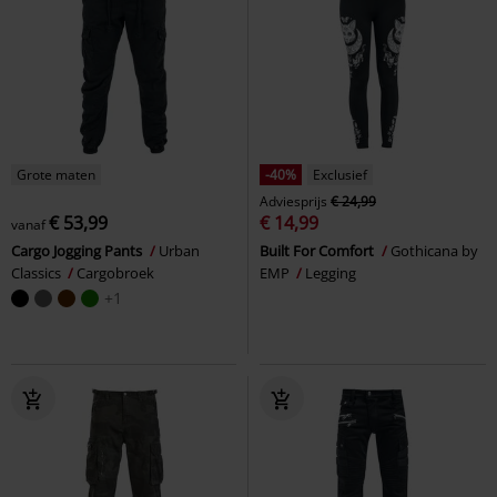
Grote maten
-40%
Exclusief
Adviesprijs
€ 24,99
€ 53,99
€ 14,99
vanaf
Cargo Jogging Pants
Urban
Built For Comfort
Gothicana by
Classics
Cargobroek
EMP
Legging
+1