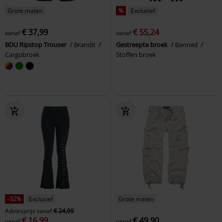
Grote maten
%
Exclusief
€ 37,99
€ 55,24
vanaf
vanaf
BDU Ripstop Trouser
Brandit
Gestreepte broek
Banned
Cargobroek
Stoffen broek
-32%
Exclusief
Grote maten
Adviesprijs
vanaf
€ 24,99
€ 16,99
€ 49,90
vanaf
vanaf