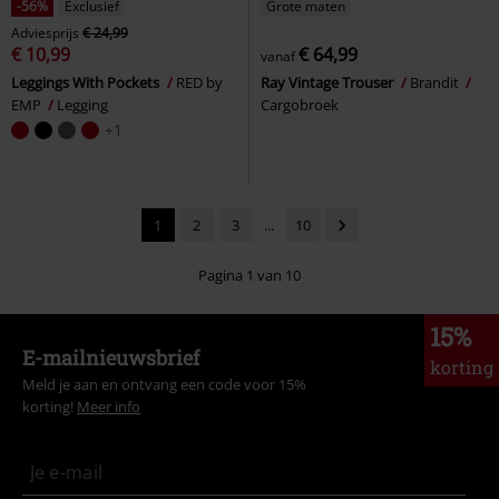
-56%
Exclusief
Grote maten
Adviesprijs
€ 24,99
€ 10,99
€ 64,99
vanaf
Leggings With Pockets
RED by
Ray Vintage Trouser
Brandit
EMP
Legging
Cargobroek
+1
1
2
3
...
10
Pagina 1 van 10
15%
E-mailnieuwsbrief
korting
Meld je aan en ontvang een code voor 15%
korting!
Meer info