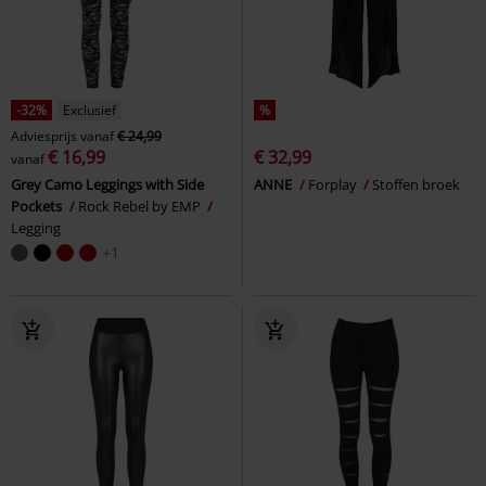
-32%
Exclusief
%
Adviesprijs
vanaf
€ 24,99
€ 16,99
€ 32,99
vanaf
Grey Camo Leggings with Side
ANNE
Forplay
Stoffen broek
Pockets
Rock Rebel by EMP
Legging
+1