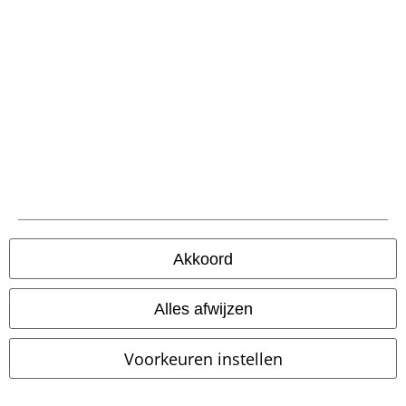
Verzending
PostNL Pickup
large app
Download gratis de nieuwe large app en profiteer van alle nieuwe
functies en voordelen!
Akkoord
Alles afwijzen
A Warner Music Group Company
Voorkeuren instellen