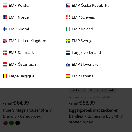
Brandit
Cargobroek
broek
EMP Polska
EMP Česká Republika
EMP Norge
EMP Schweiz
EMP Suomi
EMP Ireland
EMP United Kingdom
EMP Sverige
EMP Danmark
Large Nederland
EMP Österreich
EMP Slovensko
Large Belgique
EMP España
Exclusief
Metalen details
Adviesprijs
vanaf
€ 59,99
€ 64,99
€ 53,99
vanaf
vanaf
Pure Vintage Trouser Slim
Joggingbroek met zakken en
Brandit
Cargobroek
bandjes
Gothicana by EMP
Stoffen broek