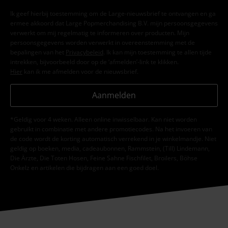
Ik geef hierbij toestemming om de Large-nieuwsbrief te ontvangen en ga
ermee akkoord dat Large Popmerchandising B.V. mijn persoonsgegevens
verwerkt om mij regelmatig te informeren over producten. Mijn
persoonsgegevens worden verwerkt in overeenstemming met de
bepalingen van het
Privacybeleid
. Ik kan mijn toestemming te allen tijde
intrekken, bijvoorbeeld door op de ‘afmelden’-link te klikken.
Hier
kan ik me afmelden voor de nieuwsbrief.
Aanmelden
*Geldig voor 4 weken. Alleen online inwisselbaar. Kan niet worden
gebruikt in combinatie met andere promotiecodes. Na het invoeren van
de code wordt de korting automatisch verrekend in je winkelmandje. Niet
geldig op boeken, media, cadeaubonnen, Rammstein, (Till) Lindemann,
Die Ärzte, Die Toten Hosen, Feine Sahne Fischfilet, Broilers, Böhse
Onkelz en artikelen die bijdragen aan een goed doel.