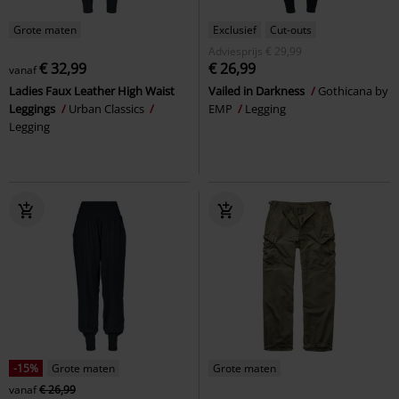
Grote maten
Exclusief
Cut-outs
Adviesprijs
€ 29,99
€ 32,99
€ 26,99
vanaf
Ladies Faux Leather High Waist
Vailed in Darkness
Gothicana by
Leggings
Urban Classics
EMP
Legging
Legging
-15%
Grote maten
Grote maten
vanaf
€ 26,99