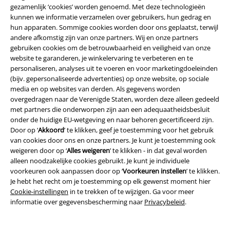
gezamenlijk ‘cookies’ worden genoemd. Met deze technologieën
kunnen we informatie verzamelen over gebruikers, hun gedrag en
hun apparaten. Sommige cookies worden door ons geplaatst, terwijl
andere afkomstig zijn van onze partners. Wij en onze partners
gebruiken cookies om de betrouwbaarheid en veiligheid van onze
website te garanderen, je winkelervaring te verbeteren en te
personaliseren, analyses uit te voeren en voor marketingdoeleinden
(bijv. gepersonaliseerde advertenties) op onze website, op sociale
Word lid van onze online community!
media en op websites van derden. Als gegevens worden
overgedragen naar de Verenigde Staten, worden deze alleen gedeeld
met partners die onderworpen zijn aan een adequaatheidsbesluit
onder de huidige EU-wetgeving en naar behoren gecertificeerd zijn.
Door op ‘
Akkoord
’ te klikken, geef je toestemming voor het gebruik
van cookies door ons en onze partners. Je kunt je toestemming ook
weigeren door op ‘
Alles weigeren
’ te klikken - in dat geval worden
alleen noodzakelijke cookies gebruikt. Je kunt je individuele
voorkeuren ook aanpassen door op ‘
Voorkeuren instellen
’ te klikken.
Je hebt het recht om je toestemming op elk gewenst moment hier
Cookie-instellingen
in te trekken of te wijzigen. Ga voor meer
Betaalmethodes
informatie over gegevensbescherming naar
Privacybeleid
.