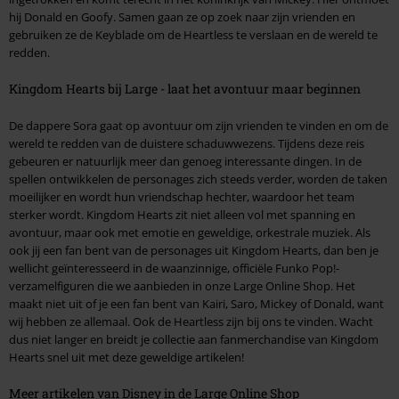
hij Donald en Goofy. Samen gaan ze op zoek naar zijn vrienden en
gebruiken ze de Keyblade om de Heartless te verslaan en de wereld te
redden.
Kingdom Hearts bij Large - laat het avontuur maar beginnen
De dappere Sora gaat op avontuur om zijn vrienden te vinden en om de
wereld te redden van de duistere schaduwwezens. Tijdens deze reis
gebeuren er natuurlijk meer dan genoeg interessante dingen. In de
spellen ontwikkelen de personages zich steeds verder, worden de taken
moeilijker en wordt hun vriendschap hechter, waardoor het team
sterker wordt. Kingdom Hearts zit niet alleen vol met spanning en
avontuur, maar ook met emotie en geweldige, orkestrale muziek. Als
ook jij een fan bent van de personages uit Kingdom Hearts, dan ben je
wellicht geïnteresseerd in de waanzinnige, officiële Funko Pop!-
verzamelfiguren die we aanbieden in onze Large Online Shop. Het
maakt niet uit of je een fan bent van Kairi, Saro, Mickey of Donald, want
wij hebben ze allemaal. Ook de Heartless zijn bij ons te vinden. Wacht
dus niet langer en breidt je collectie aan fanmerchandise van Kingdom
Hearts snel uit met deze geweldige artikelen!
Meer artikelen van Disney in de Large Online Shop