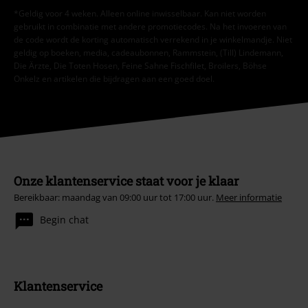
*Geldig voor 4 weken. Alleen online inwisselbaar. Kan niet worden
gebruikt in combinatie met andere promotiecodes. Na het invoeren van
de code wordt de korting automatisch verrekend in je winkelmandje. Niet
geldig op boeken, media, cadeaubonnen, Rammstein, (Till) Lindemann,
Die Ärzte, Die Toten Hosen, Feine Sahne Fischfilet, Broilers, Böhse
Onkelz en artikelen die bijdragen aan een goed doel.
Onze klantenservice staat voor je klaar
Bereikbaar: maandag van 09:00 uur tot 17:00 uur.
Meer informatie
Begin chat
Klantenservice