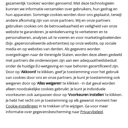
gezamenlijk ‘cookies’ worden genoemd. Met deze technologieën
kunnen we informatie verzamelen over gebruikers, hun gedrag en
hun apparaten. Sommige cookies worden door ons geplaatst, terwijl
andere afkomstig zijn van onze partners. Wij en onze partners
gebruiken cookies om de betrouwbaarheid en veiligheid van onze
website te garanderen, je winkelervaring te verbeteren en te
Legal
personaliseren, analyses uit te voeren en voor marketingdoeleinden
(bijv. gepersonaliseerde advertenties) op onze website, op sociale
Algemene Voorwaarden
media en op websites van derden. Als gegevens worden
overgedragen naar de Verenigde Staten, worden deze alleen gedeeld
Bedrijfsgegevens
met partners die onderworpen zijn aan een adequaatheidsbesluit
onder de huidige EU-wetgeving en naar behoren gecertificeerd zijn.
Door op ‘
Akkoord
’ te klikken, geef je toestemming voor het gebruik
Privacyverklaring
van cookies door ons en onze partners. Je kunt je toestemming ook
weigeren door op ‘
Alles weigeren
’ te klikken - in dat geval worden
Verklaring van conformiteit
alleen noodzakelijke cookies gebruikt. Je kunt je individuele
voorkeuren ook aanpassen door op ‘
Voorkeuren instellen
’ te klikken.
Informatie over toegankelijkheid
Je hebt het recht om je toestemming op elk gewenst moment hier
Cookie-instellingen
in te trekken of te wijzigen. Ga voor meer
Cookie-instellingen
informatie over gegevensbescherming naar
Privacybeleid
.
Annuleer bestelling