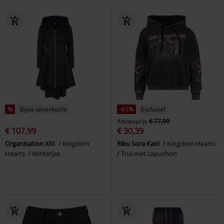
%
Bijna uitverkocht
-61%
Exclusief
Adviesprijs
€ 77,99
€ 107,99
€ 30,39
Organisation XIII
Kingdom
Riku Sora Kairi
Kingdom Hearts
Hearts
Winterjas
Trui met capuchon