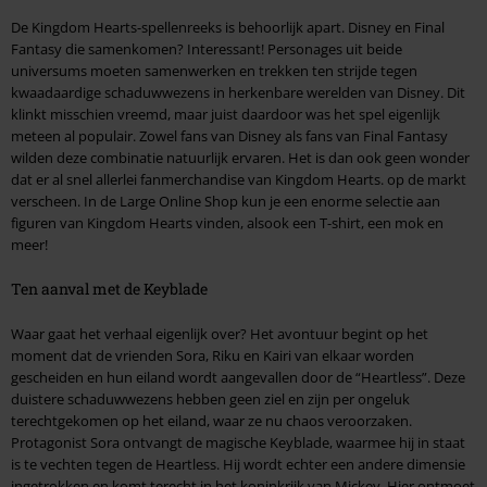
De Kingdom Hearts-spellenreeks is behoorlijk apart. Disney en Final
Fantasy die samenkomen? Interessant! Personages uit beide
universums moeten samenwerken en trekken ten strijde tegen
kwaadaardige schaduwwezens in herkenbare werelden van Disney. Dit
klinkt misschien vreemd, maar juist daardoor was het spel eigenlijk
meteen al populair. Zowel fans van Disney als fans van Final Fantasy
wilden deze combinatie natuurlijk ervaren. Het is dan ook geen wonder
dat er al snel allerlei fanmerchandise van Kingdom Hearts. op de markt
verscheen. In de Large Online Shop kun je een enorme selectie aan
figuren van Kingdom Hearts vinden, alsook een T-shirt, een mok en
meer!
Ten aanval met de Keyblade
Waar gaat het verhaal eigenlijk over? Het avontuur begint op het
moment dat de vrienden Sora, Riku en Kairi van elkaar worden
gescheiden en hun eiland wordt aangevallen door de “Heartless”. Deze
duistere schaduwwezens hebben geen ziel en zijn per ongeluk
terechtgekomen op het eiland, waar ze nu chaos veroorzaken.
Protagonist Sora ontvangt de magische Keyblade, waarmee hij in staat
is te vechten tegen de Heartless. Hij wordt echter een andere dimensie
ingetrokken en komt terecht in het koninkrijk van Mickey. Hier ontmoet