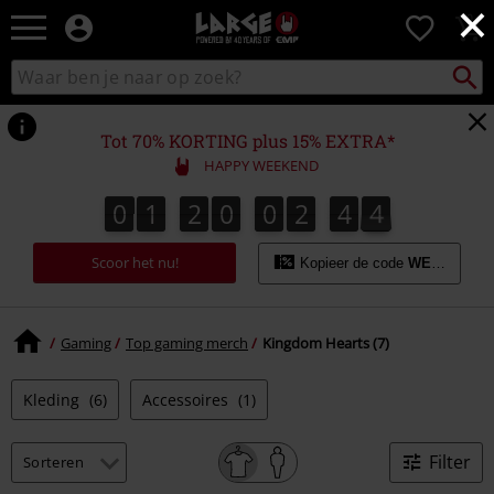
×
Large
0
–
Muziek-,
Packst
Zoek
zoeken
entertainment-,
in
en
catalogus
gaming-
Tot 70% KORTING plus 15% EXTRA*
merch
HAPPY WEEKEND
+
alternatieve
0
1
2
0
0
2
4
4
0
1
2
0
0
2
4
4
5
kleding
Scoor het nu!
Kopieer de code
WEEKEND
Gaming
Top gaming merch
Kingdom Hearts (7)
Kleding
(6)
Accessoires
(1)
Filter