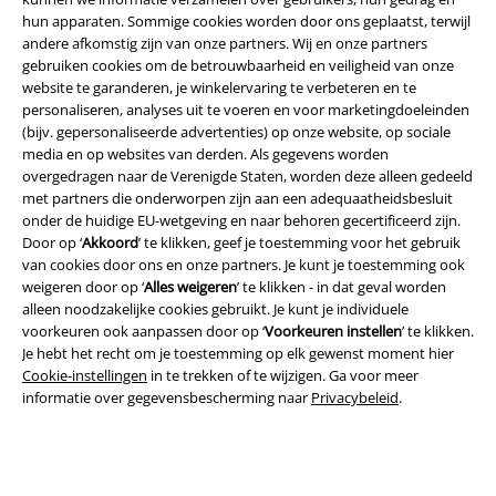
hun apparaten. Sommige cookies worden door ons geplaatst, terwijl
andere afkomstig zijn van onze partners. Wij en onze partners
Legal
gebruiken cookies om de betrouwbaarheid en veiligheid van onze
Algemene Voorwaarden
website te garanderen, je winkelervaring te verbeteren en te
personaliseren, analyses uit te voeren en voor marketingdoeleinden
(bijv. gepersonaliseerde advertenties) op onze website, op sociale
Bedrijfsgegevens
media en op websites van derden. Als gegevens worden
overgedragen naar de Verenigde Staten, worden deze alleen gedeeld
Privacyverklaring
met partners die onderworpen zijn aan een adequaatheidsbesluit
onder de huidige EU-wetgeving en naar behoren gecertificeerd zijn.
Verklaring van conformiteit
Door op ‘
Akkoord
’ te klikken, geef je toestemming voor het gebruik
van cookies door ons en onze partners. Je kunt je toestemming ook
Informatie over toegankelijkheid
weigeren door op ‘
Alles weigeren
’ te klikken - in dat geval worden
alleen noodzakelijke cookies gebruikt. Je kunt je individuele
voorkeuren ook aanpassen door op ‘
Voorkeuren instellen
’ te klikken.
Cookie-instellingen
Je hebt het recht om je toestemming op elk gewenst moment hier
Cookie-instellingen
in te trekken of te wijzigen. Ga voor meer
Annuleer bestelling
informatie over gegevensbescherming naar
Privacybeleid
.
Alle prijzen incl.
wettelijke BTW
© 1986-2026 Large Popmerchandising BV