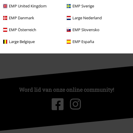
Over Large
EMP United Kingdom
EMP Sverige
Partnerprogramma's
EMP Danmark
Large Nederland
Duurzaamheid
EMP Österreich
EMP Slovensko
Large Belgique
EMP España
Word lid van onze online community!