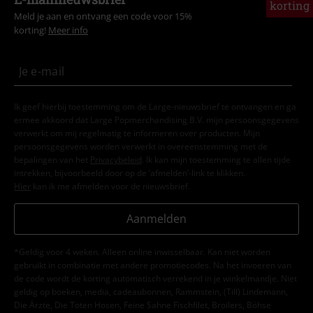
korting
Meld je aan en ontvang een code voor 15%
korting!
Meer info
Ik geef hierbij toestemming om de Large-nieuwsbrief te ontvangen en ga
ermee akkoord dat Large Popmerchandising B.V. mijn persoonsgegevens
verwerkt om mij regelmatig te informeren over producten. Mijn
persoonsgegevens worden verwerkt in overeenstemming met de
bepalingen van het
Privacybeleid
. Ik kan mijn toestemming te allen tijde
intrekken, bijvoorbeeld door op de ‘afmelden’-link te klikken.
Hier
kan ik me afmelden voor de nieuwsbrief.
Aanmelden
*Geldig voor 4 weken. Alleen online inwisselbaar. Kan niet worden
gebruikt in combinatie met andere promotiecodes. Na het invoeren van
de code wordt de korting automatisch verrekend in je winkelmandje. Niet
geldig op boeken, media, cadeaubonnen, Rammstein, (Till) Lindemann,
Die Ärzte, Die Toten Hosen, Feine Sahne Fischfilet, Broilers, Böhse