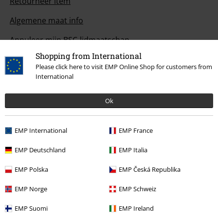
Retourneer item
Algemene maat info
Annuleer mijn BSC-lidmaatschap
Shopping from International
Betaalmethodes
Please click here to visit EMP Online Shop for customers from
International
Ok
Overige acties
Prijsvragen
EMP International
EMP France
Large Cadeaubonnen
EMP Deutschland
EMP Italia
Large Studentenkorting
EMP Polska
EMP Česká Republika
EMP Backstage Club
EMP Norge
EMP Schweiz
EMP Suomi
EMP Ireland