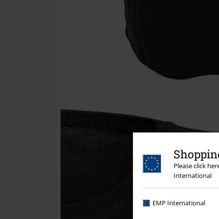
Shopping
Please click he
International
EMP International