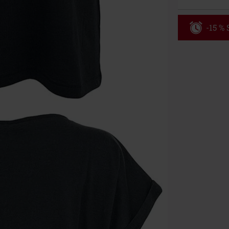
-15 %
Code
WE
Valable jusqu
Minimum de c
Une fois le co
Non cumulable 
multimédias, l
Toten Hosen, M