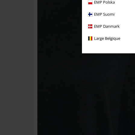
EMP Polska
EMP Suomi
EMP Danmark
Large Belgique