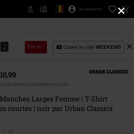
×
0
Se connecter
0
9
0
9
1
Par ici !
Copier le code
WEEKEND
 10,99
se, Frais d'envoi et d'emballage non inclus
t Manches Larges Femme | T-Shirt
 courtes | noir par Urban Classics
(6)