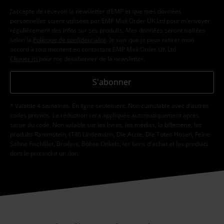
J’accepte de recevoir la newsletter d’EMP et que mes données
personnelles soient utilisées par EMP Mail Order UK Ltd pour m’envoyer
régulièrement des infos sur ses produits. Mes données seront traitées
selon la
Politique de confidentialité
. Je sais que je peux retirer mon
accord à tout moment en contactant EMP Mail Order UK Ltd.
Cliquer ici
pour me désabonner de la newsletter.
S'abonner
* Valable 4 semaines. En ligne seulement. Non cumulable avec d'autres
codes promos. La réduction sera appliquée automatiquement après
saisie du code. Non valable sur les livres, les médias, la billetterie, les
produits Rammstein, (Till) Lindemann, Die Ärzte, Die Toten Hosen, Feine
Sahne Fischfilet, Broilers, Böhse Onkelz, les bons d'achat et les produits
dont le prix inclut un don.