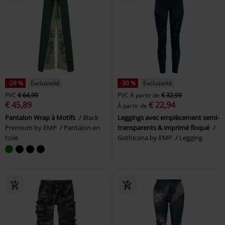
-29 %
Exclusivité
-30 %
Exclusivité
PVC
€ 64,99
PVC
À partir de
€ 32,99
€ 45,89
€ 22,94
À partir de
Pantalon Wrap à Motifs
Black
Leggings avec empiècement semi-
Premium by EMP
Pantalon en
transparents & imprimé floqué
toile
Gothicana by EMP
Legging