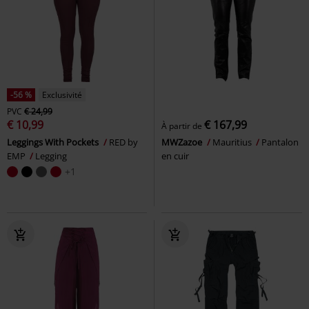
-56 %
Exclusivité
PVC
€ 24,99
€ 10,99
€ 167,99
À partir de
Leggings With Pockets
RED by
MWZazoe
Mauritius
Pantalon
EMP
Legging
en cuir
+1