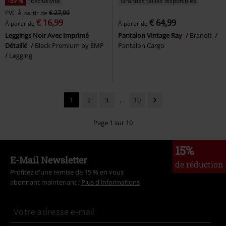
-39 %
Exclusivité
Grandes tailles disponibles
PVC
À partir de
€ 27,99
€ 16,99
€ 64,99
À partir de
À partir de
Leggings Noir Avec Imprimé
Pantalon Vintage Ray
Brandit
Détaillé
Black Premium by EMP
Pantalon Cargo
Legging
1
2
3
...
10
Page 1 sur 10
15%
E-Mail Newsletter
de réduction
Profitez d'une remise de 15 % en vous
abonnant maintenant !
Plus d'informations