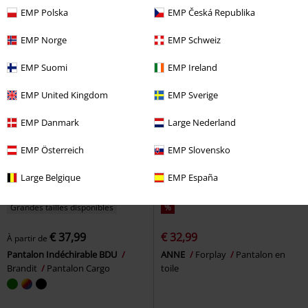
Sangles
Gothicana by EMP
Legging
EMP Polska
EMP Česká Republika
Pantalon en toile
EMP Norge
EMP Schweiz
EMP Suomi
EMP Ireland
EMP United Kingdom
EMP Sverige
EMP Danmark
Large Nederland
EMP Österreich
EMP Slovensko
Large Belgique
EMP España
Grandes tailles disponibles
%
€ 37,99
€ 32,99
À partir de
Pantalon Indéchirable BDU
ANNE
Forplay
Pantalon en
Brandit
Pantalon Cargo
toile