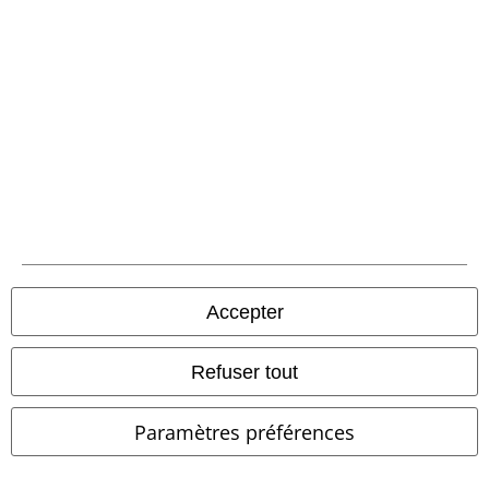
Envoi
PostNL Pickup
large app
Téléchargez la nouvelle Appli large gratuitement et profitez de tous
ses avantages et de toutes ses fonctionnalités.
Accepter
A Warner Music Group Company
Refuser tout
Paramètres préférences