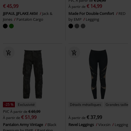
PVC
À partir de
€ 24,99
€ 45,99
€ 14,99
À partir de
JJIPAUL JJFLAKE AKM
Jack &
Made For Double Comfort
RED
Jones
Pantalon Cargo
by EMP
Legging
-25 %
Exclusivité
Détails métalliques
Grandes tailles
PVC
À partir de
€ 69,99
€ 51,99
€ 37,99
À partir de
À partir de
Pantalon Army Vintage
Black
Revel Leggings
Vixxsin
Legging
Premium by EMP
Pantalon