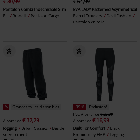
€ 30,99
€ 64,99
Pantalon Combi Indéchirable Slim
EVA LADY Patterned Asymmetrical
Fit
Brandit
Pantalon Cargo
Flared Trousers
Devil Fashion
Pantalon en toile
%
Grandes tailles disponibles
-39 %
Exclusivité
PVC
À partir de
€ 27,99
€ 32,29
€ 16,99
À partir de
À partir de
Jogging
Urban Classics
Bas de
Built For Comfort
Black
survêtement
Premium by EMP
Legging