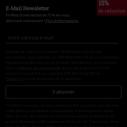
15%
E-Mail Newsletter
de réduction
Profitez d'une remise de 15 % en vous
abonnant maintenant !
Plus d'informations
J’accepte de recevoir la newsletter d’EMP et que mes données
personnelles soient utilisées par EMP Mail Order UK Ltd pour m’envoyer
régulièrement des infos sur ses produits. Mes données seront traitées
selon la
Politique de confidentialité
. Je sais que je peux retirer mon
accord à tout moment en contactant EMP Mail Order UK Ltd.
Cliquer ici
pour me désabonner de la newsletter.
S'abonner
* Valable 4 semaines. En ligne seulement. Non cumulable avec d'autres
codes promos. La réduction sera appliquée automatiquement après
saisie du code. Non valable sur les livres, les médias, la billetterie, les
produits Rammstein, (Till) Lindemann, Die Ärzte, Die Toten Hosen, Feine
Sahne Fischfilet, Broilers, Böhse Onkelz, les bons d'achat et les produits