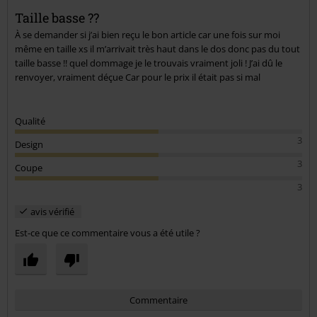
Taille basse ??
À se demander si j’ai bien reçu le bon article car une fois sur moi
même en taille xs il m’arrivait très haut dans le dos donc pas du tout
taille basse !! quel dommage je le trouvais vraiment joli ! J’ai dû le
renvoyer, vraiment déçue Car pour le prix il était pas si mal
Qualité
3
Design
3
Coupe
3
avis vérifié
Est-ce que ce commentaire vous a été utile ?
Commentaire