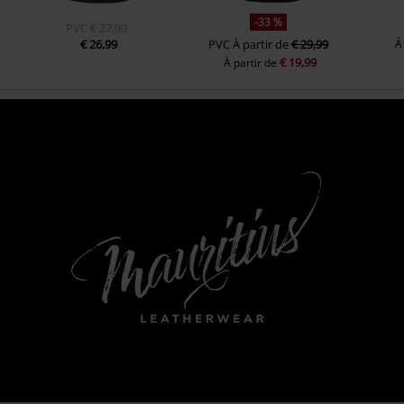
-33 %
PVC
€ 27,99
€ 26,99
PVC
À partir de
€ 29,99
À
€ 19,99
À partir de