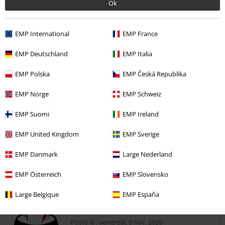
Ok
Et je rejoins le commentaire du dessus en disant que les finitions ne
Lire plus
sont pas terminé en bas du pantalon donc je doit le retrousser,
sinon pantalon très sexy moi j'ai décider de le garder car il me va.
Qualité
EMP International
EMP France
5
Design
EMP Deutschland
EMP Italia
4
Coupe
EMP Polska
EMP Česká Republika
3
avis vérifié
EMP Norge
EMP Schweiz
Est-ce que ce commentaire vous a été utile ?
EMP Suomi
EMP Ireland
EMP United Kingdom
EMP Sverige
EMP Danmark
Large Nederland
Commentaire
EMP Österreich
EMP Slovensko
Large Belgique
EMP España
Laetitia D.
3 Commentaires
Posté le : vendredi, 6 nov. 2020