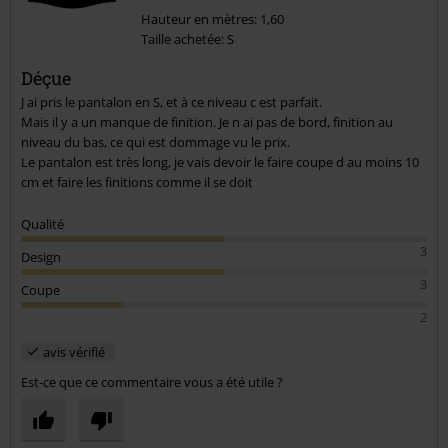
Hauteur en mètres: 1,60
Taille achetée: S
Envoyer le commentaire
Déçue
J ai pris le pantalon en S, et à ce niveau c est parfait.
Mais il y a un manque de finition. Je n ai pas de bord, finition au
niveau du bas, ce qui est dommage vu le prix.
Le pantalon est très long, je vais devoir le faire coupe d au moins 10
cm et faire les finitions comme il se doit
Qualité
3
Design
3
Coupe
2
avis vérifié
Est-ce que ce commentaire vous a été utile ?