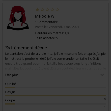
Mélodie W.
1 Commentaire
Posté le : vendredi, 7 mai 2021
Hauteur en mètres: 1,00
Taille achetée: S
Envoyer le commentaire
Extrêmement déçue
Le pantalon c'est de la vraie m..... je l'aie mise une fois er après j'ai pie
le mettre à la poubelle , déjà je l'aie commander en taille S c'était
encore trop grand pour moi la taille beaucoup trop long , finitions
mal faites les coutures étaient déjà un peut déchirer en bas , ça sur le
côté gauche il y avait un passant pour la ceinture qui était à moitié
Lire plus
aussi déchirer et le lendemain matin quand j'ai voulue le remettre
j'ai tirer sur les passants pour une ceinture pour pouvoir le remonter
Qualité
et la il y a tout le cuir qui c'est déchirer du côté droit moi je dit que ça
1
Design
mérite un geste commercial vue le prix que je l'aie payer même si il
était en promo !!!!! Ne l'acheter surtout pas.
5
Coupe
1