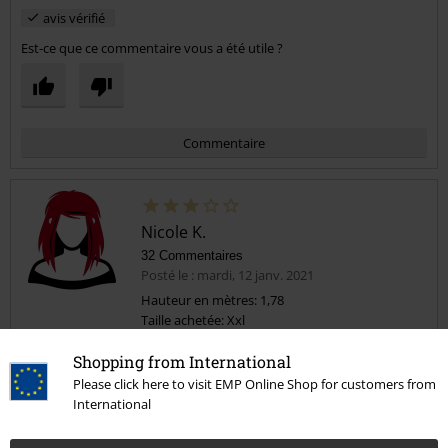
avis vérifié
Est-ce que ce commentaire vous a été utile ?
Commentaire
Nicole K.
32 Commentaires
Posté le : mardi, 12 janv. 2021
Hauteur en mètres: 1,78
Taille achetée: Xxl
Envoyer le commentaire
Moyen
Shopping from International
Alors c'est un très beau pantalon, mais il est très étroit et trop long
Please click here to visit EMP Online Shop for customers from
même pour moi qui suis grande et heureusement j'ai pris un xxl, par
International
contre reste fragile au niveau des hanse car j'ai tirer pour remonter
mon pantalon donc attention donc j'ai du les recoudre.