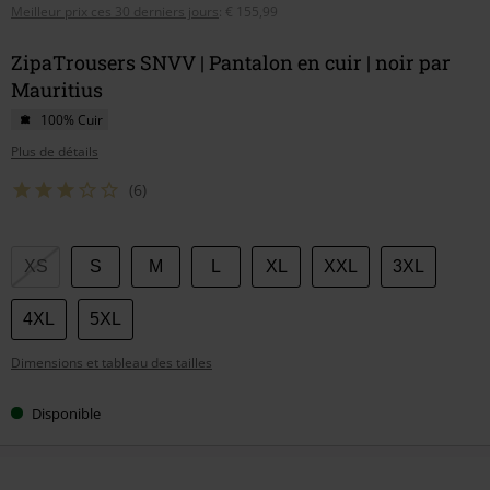
Meilleur prix ces 30 derniers jours
:
€ 155,99
ZipaTrousers SNVV | Pantalon en cuir | noir par
Mauritius
100% Cuir
Plus de détails
(6)
Choisissez
XS
S
M
L
XL
XXL
3XL
votre
taille
4XL
5XL
Dimensions et tableau des tailles
Disponible