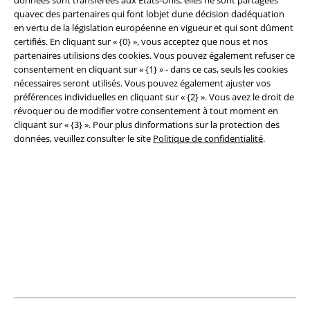
quavec des partenaires qui font lobjet dune décision dadéquation
Légal
en vertu de la législation européenne en vigueur et qui sont dûment
certifiés. En cliquant sur « {0} », vous acceptez que nous et nos
Conditions générales
partenaires utilisions des cookies. Vous pouvez également refuser ce
consentement en cliquant sur « {1} » - dans ce cas, seuls les cookies
Éditeur
nécessaires seront utilisés. Vous pouvez également ajuster vos
préférences individuelles en cliquant sur « {2} ». Vous avez le droit de
révoquer ou de modifier votre consentement à tout moment en
Clauses de confidentialité
cliquant sur « {3} ». Pour plus dinformations sur la protection des
données, veuillez consulter le site
Politique de confidentialité
.
Élimination des déchets et protection de l'environnement
Déclaration de Conformité
Informations sur l'accessibilité
Paramètres des Cookies
Période de rétractation
Tous nos prix sont T.T.C. Cependant, ils ne comprennent pas
les frais