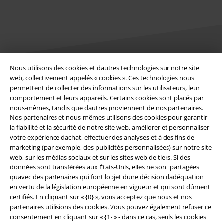
Nous utilisons des cookies et dautres technologies sur notre site
web, collectivement appelés « cookies ». Ces technologies nous
Légal
permettent de collecter des informations sur les utilisateurs, leur
comportement et leurs appareils. Certains cookies sont placés par
Conditions générales
nous-mêmes, tandis que dautres proviennent de nos partenaires.
Nos partenaires et nous-mêmes utilisons des cookies pour garantir
Éditeur
la fiabilité et la sécurité de notre site web, améliorer et personnaliser
votre expérience dachat, effectuer des analyses et à des fins de
Clauses de confidentialité
marketing (par exemple, des publicités personnalisées) sur notre site
web, sur les médias sociaux et sur les sites web de tiers. Si des
données sont transférées aux États-Unis, elles ne sont partagées
Élimination des déchets et protection de l'environnement
quavec des partenaires qui font lobjet dune décision dadéquation
en vertu de la législation européenne en vigueur et qui sont dûment
Déclaration de Conformité
certifiés. En cliquant sur « {0} », vous acceptez que nous et nos
partenaires utilisions des cookies. Vous pouvez également refuser ce
Informations sur l'accessibilité
consentement en cliquant sur « {1} » - dans ce cas, seuls les cookies