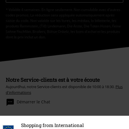
* Valable 4 semaines. En ligne seulement. Non cumulable avec d'autres
codes promos. La réduction sera appliquée automatiquement après
saisie du code. Non valable sur les livres, les médias, la billetterie, les
produits Rammstein, (Till) Lindemann, Die Ärzte, Die Toten Hosen, Feine
Sahne Fischfilet, Broilers, Böhse Onkelz, les bons d'achat et les produits
dont le prix inclut un don.
Notre Service-clients est à votre écoute
Aujourdhui, notre Service-clients est disponible de 10:00 à 18:30.
Plus
d'informations
Démarrer le Chat
Shopping from International