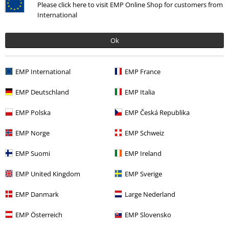
Service Client
Please click here to visit EMP Online Shop for customers from
International
FAQ
Ok
Politique de Retour
Retourner un produit
EMP International
EMP France
Informations sur la taille
EMP Deutschland
EMP Italia
Annuler mon Abonnement BSC
EMP Polska
EMP Česká Republika
Méthodes de paiement
EMP Norge
EMP Schweiz
EMP Suomi
EMP Ireland
Offre pour toi
EMP United Kingdom
EMP Sverige
Concours
EMP Danmark
Large Nederland
Bons d'achat Large
EMP Österreich
EMP Slovensko