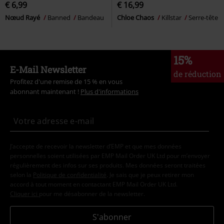
€ 6,99
€ 16,99
Nœud Rayé
Banned
Bandeau
Chloe Chaos
Killstar
Serre-tête
15%
E-Mail Newsletter
de réduction
Profitez d'une remise de 15 % en vous
abonnant maintenant !
Plus d'informations
J’accepte de recevoir la newsletter d’EMP et que mes données
personnelles soient utilisées par EMP Mail Order UK Ltd pour m’envoyer
régulièrement des infos sur ses produits. Mes données seront traitées
selon la
Politique de confidentialité
. Je sais que je peux retirer mon
accord à tout moment en contactant EMP Mail Order UK Ltd.
Cliquer ici
pour me désabonner de la newsletter.
S'abonner