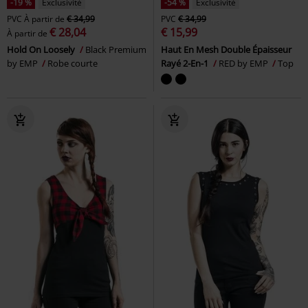
-19 %
Exclusivité
-54 %
Exclusivité
PVC
À partir de
€ 34,99
PVC
€ 34,99
€ 28,04
€ 15,99
À partir de
Hold On Loosely
Black Premium
Haut En Mesh Double Épaisseur
by EMP
Robe courte
Rayé 2-En-1
RED by EMP
Top