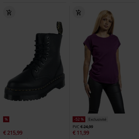
%
-52 %
Exclusivité
PVC
€ 24,99
€ 215,99
€ 11,99