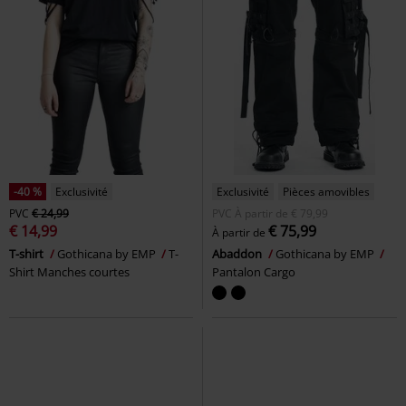
-40 %
Exclusivité
Exclusivité
Pièces amovibles
PVC
€ 24,99
PVC
À partir de
€ 79,99
€ 14,99
€ 75,99
À partir de
T-shirt
Gothicana by EMP
T-
Abaddon
Gothicana by EMP
Shirt Manches courtes
Pantalon Cargo