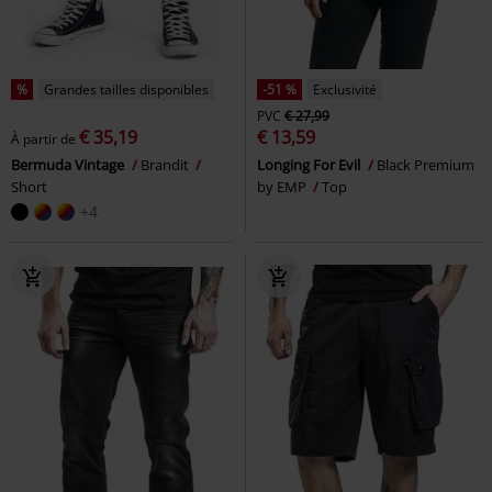
%
Grandes tailles disponibles
-51 %
Exclusivité
PVC
€ 27,99
€ 35,19
€ 13,59
À partir de
Bermuda Vintage
Brandit
Longing For Evil
Black Premium
Short
by EMP
Top
+4