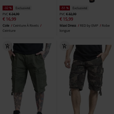
-32 %
Exclusivité
-51 %
Exclusivité
PVC
€ 24,99
PVC
€ 32,99
€ 16,99
€ 15,99
Cole
Ceinture À Rivets
Maxi Dress
RED by EMP
Robe
Ceinture
longue