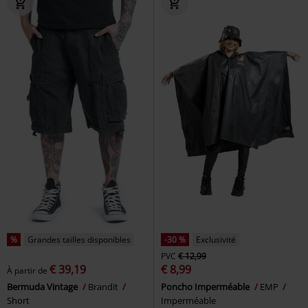
%
Grandes tailles disponibles
-30 %
Exclusivité
PVC
€ 12,99
€ 39,19
€ 8,99
À partir de
Bermuda Vintage
Brandit
Poncho Imperméable
EMP
Short
Imperméable