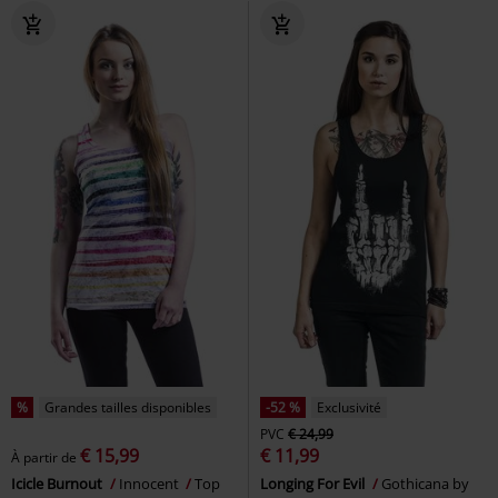
%
Grandes tailles disponibles
-52 %
Exclusivité
PVC
€ 24,99
€ 15,99
€ 11,99
À partir de
Icicle Burnout
Innocent
Top
Longing For Evil
Gothicana by