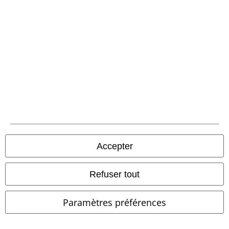
Accepter
-45 %
Exclusivité
Exclusivité
Détails métalliques
PVC
€ 59,99
PVC
À partir de
€ 69,99
€ 32,99
€ 64,99
Refuser tout
À partir de
Veste Sans Manches en Jean
Pete
Gothicana by EMP
Jean
Black Premium by EMP
Veste
Paramètres préférences
Sans Manches