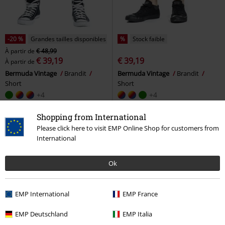
-20 %
Grandes tailles disponibles
%
Stock faible
À partir de
€ 48,99
€ 39,19
€ 39,19
À partir de
Bermuda Vintage
Brandit
Bermuda Vintage
Brandit
Short
Short
+4
+4
Shopping from International
Please click here to visit EMP Online Shop for customers from
International
Ok
EMP International
EMP France
EMP Deutschland
EMP Italia