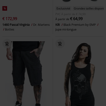
%
Exclusivité
Grandes tailles disponib
PVC
À partir de
€ 74,99
€ 172,99
€ 64,99
À partir de
1460 Pascal Virginia
Dr. Martens
Kilt
Black Premium by EMP
Bottes
Jupe mi-longue