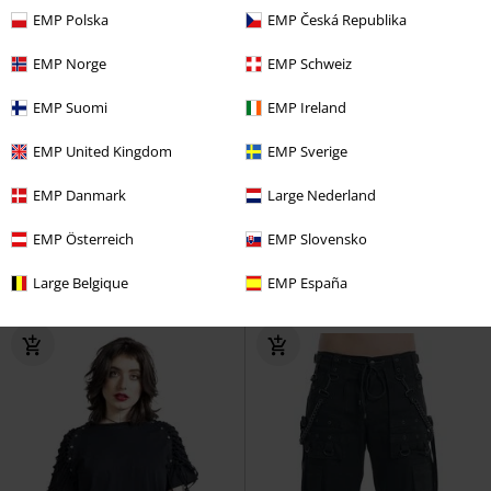
EMP Polska
EMP Česká Republika
EMP Norge
EMP Schweiz
EMP Suomi
EMP Ireland
EMP United Kingdom
EMP Sverige
%
Grandes tailles disponibles
-16 %
Exclusivité
PVC
À partir de
€ 44,99
EMP Danmark
Large Nederland
€ 30,39
€ 37,39
À partir de
À partir de
Bermuda Vintage
Brandit
Grace - Jean Noir À Revers
Black
EMP Österreich
EMP Slovensko
Short
Premium by EMP
Jean
+4
+1
Large Belgique
EMP España