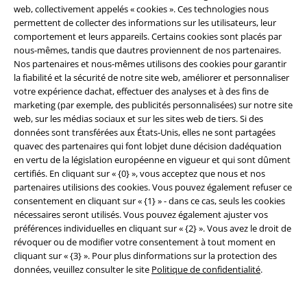
web, collectivement appelés « cookies ». Ces technologies nous
permettent de collecter des informations sur les utilisateurs, leur
comportement et leurs appareils. Certains cookies sont placés par
nous-mêmes, tandis que dautres proviennent de nos partenaires.
Nos partenaires et nous-mêmes utilisons des cookies pour garantir
la fiabilité et la sécurité de notre site web, améliorer et personnaliser
votre expérience dachat, effectuer des analyses et à des fins de
marketing (par exemple, des publicités personnalisées) sur notre site
web, sur les médias sociaux et sur les sites web de tiers. Si des
données sont transférées aux États-Unis, elles ne sont partagées
-42 %
Exclusivité
-35 %
Exclusivité
quavec des partenaires qui font lobjet dune décision dadéquation
PVC
€ 34,99
PVC
€ 39,99
en vertu de la législation européenne en vigueur et qui sont dûment
€ 19,99
€ 25,99
certifiés. En cliquant sur « {0} », vous acceptez que nous et nos
partenaires utilisions des cookies. Vous pouvez également refuser ce
T-Shirt & Débardeur - Lot de 2
Heavy Soul
Rock Rebel by EMP
consentement en cliquant sur « {1} » - dans ce cas, seuls les cookies
RED by EMP
T-Shirt Manches
T-Shirt Manches courtes
nécessaires seront utilisés. Vous pouvez également ajuster vos
courtes
préférences individuelles en cliquant sur « {2} ». Vous avez le droit de
révoquer ou de modifier votre consentement à tout moment en
cliquant sur « {3} ». Pour plus dinformations sur la protection des
données, veuillez consulter le site
Politique de confidentialité
.