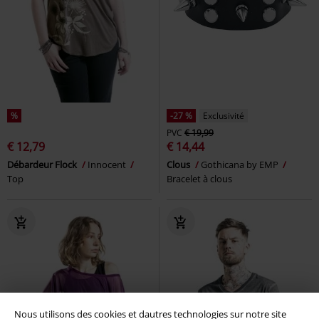
%
-27 %
Exclusivité
PVC
€ 19,99
€ 12,79
€ 14,44
Débardeur Flock
Innocent
Clous
Gothicana by EMP
Top
Bracelet à clous
Nous utilisons des cookies et dautres technologies sur notre site